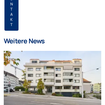
N
T
A
K
T
Weitere News