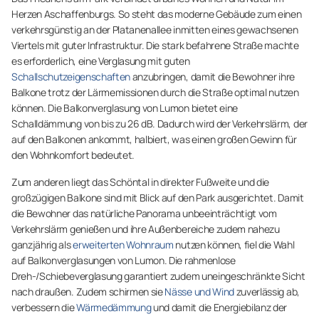
Herzen Aschaffenburgs. So steht das moderne Gebäude zum einen
verkehrsgünstig an der Platanenallee inmitten eines gewachsenen
Viertels mit guter Infrastruktur. Die stark befahrene Straße machte
es erforderlich, eine Verglasung mit guten
Schallschutzeigenschaften
anzubringen, damit die Bewohner ihre
Balkone trotz der Lärmemissionen durch die Straße optimal nutzen
können. Die Balkonverglasung von Lumon bietet eine
Schalldämmung von bis zu 26 dB. Dadurch wird der Verkehrslärm, der
auf den Balkonen ankommt, halbiert, was einen großen Gewinn für
den Wohnkomfort bedeutet.
Zum anderen liegt das Schöntal in direkter Fußweite und die
großzügigen Balkone sind mit Blick auf den Park ausgerichtet. Damit
die Bewohner das natürliche Panorama unbeeinträchtigt vom
Verkehrslärm genießen und ihre Außenbereiche zudem nahezu
ganzjährig als
erweiterten Wohnraum
nutzen können, fiel die Wahl
auf Balkonverglasungen von Lumon. Die rahmenlose
Dreh-/Schiebeverglasung garantiert zudem uneingeschränkte Sicht
nach draußen. Zudem schirmen sie
Nässe und Wind
zuverlässig ab,
verbessern die
Wärmedämmung
und damit die Energiebilanz der