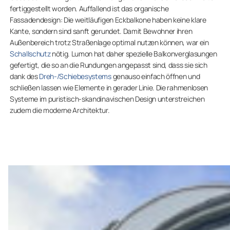
fertiggestellt worden. Auffallend ist das organische
Fassadendesign: Die weitläufigen Eckbalkone haben keine klare
Kante, sondern sind sanft gerundet. Damit Bewohner ihren
Außenbereich trotz Straßenlage optimal nutzen können, war ein
Schallschutz
nötig. Lumon hat daher spezielle Balkonverglasungen
gefertigt, die so an die Rundungen angepasst sind, dass sie sich
dank des
Dreh-/Schiebesystems
genauso einfach öffnen und
schließen lassen wie Elemente in gerader Linie. Die rahmenlosen
Systeme im puristisch-skandinavischen Design unterstreichen
zudem die moderne Architektur.