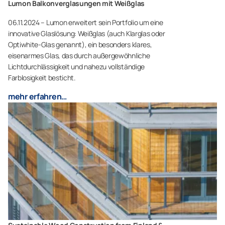
Lumon Balkonverglasungen mit Weißglas
06.11.2024 – Lumon erweitert sein Portfolio um eine
innovative Glaslösung: Weißglas (auch Klarglas oder
Optiwhite-Glas genannt), ein besonders klares,
eisenarmes Glas, das durch außergewöhnliche
Lichtdurchlässigkeit und nahezu vollständige
Farblosigkeit besticht.
mehr erfahren…