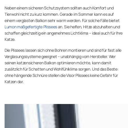
Neben einem sicheren Schutzsystem sollten auch Komfort und
Tierwohl nicht zu kurz kommen. Gerade im Sommer kann es auf
einem verglasten Balkon sehr warm werden. Für solche Fälle bietet
Lumon maßgefertigte Plissees
an. Sie helfen, Hitze abzuhalten und
schaffen gleichzeitig ein angenehmes Lichtklima – ideal auch für Ihre
Katze.
Die Plissees lassen sich ohne Bohren montieren und sind für fast alle
Verglasungssysteme geeignet – unabhängig vom Hersteller. Wer
seinen katzensicheren Balkon optimieren möchte, kann damit
zusätzlich für Schatten und Wohlfühlklima sorgen. Und das Beste:
ohne hängende Schnüre stellen die Visor Plissees keine Gefahr für
Katzen dar.