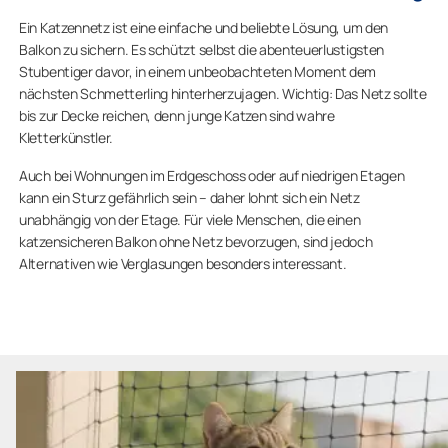
Ein Katzennetz ist eine einfache und beliebte Lösung, um den
Balkon zu sichern. Es schützt selbst die abenteuerlustigsten
Stubentiger davor, in einem unbeobachteten Moment dem
nächsten Schmetterling hinterherzujagen. Wichtig: Das Netz sollte
bis zur Decke reichen, denn junge Katzen sind wahre
Kletterkünstler.
Auch bei Wohnungen im Erdgeschoss oder auf niedrigen Etagen
kann ein Sturz gefährlich sein – daher lohnt sich ein Netz
unabhängig von der Etage. Für viele Menschen, die einen
katzensicheren Balkon ohne Netz bevorzugen, sind jedoch
Alternativen wie Verglasungen besonders interessant.