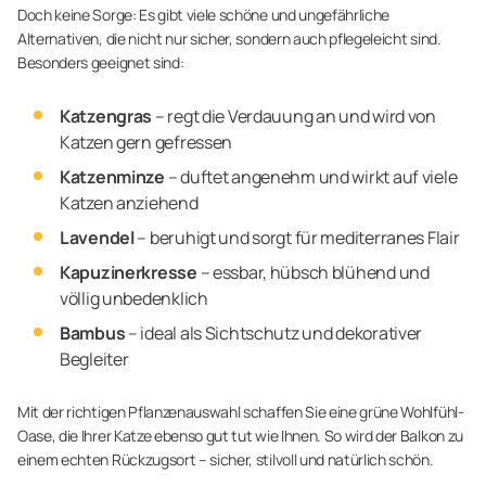
Doch keine Sorge: Es gibt viele schöne und ungefährliche
Alternativen, die nicht nur sicher, sondern auch pflegeleicht sind.
Besonders geeignet sind:
Katzengras
– regt die Verdauung an und wird von
Katzen gern gefressen
Katzenminze
– duftet angenehm und wirkt auf viele
Katzen anziehend
Lavendel
– beruhigt und sorgt für mediterranes Flair
Kapuzinerkresse
– essbar, hübsch blühend und
völlig unbedenklich
Bambus
– ideal als Sichtschutz und dekorativer
Begleiter
Mit der richtigen Pflanzenauswahl schaffen Sie eine grüne Wohlfühl-
Oase, die Ihrer Katze ebenso gut tut wie Ihnen. So wird der Balkon zu
einem echten Rückzugsort – sicher, stilvoll und natürlich schön.