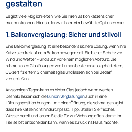
gestalten
Es gibt viele Möglichkeiten, wie Sie Ihren Balkon katzensicher
machen können. Hier stellen wir Ihnen vier bewährte Optionen vor:
1. Balkonverglasung: Sicher und stilvoll
Eine Balkonverglasung ist eine besonders sichere Lösung, wenn Ihre
Katze sich frei auf dem Balkon bewegen soll. Sie bietet Schutz vor
Wind und Wetter – und auch vor einem möglichen Absturz. Die
rahmenlosen Glaslösungen von Lumon bestehen aus gehärtetem,
CE-zertifiziertem Sicherheitsglas und lassen sich bei Bedarf
verschließen.
An sonnigen Tagen kann es hinter Glas jedoch warm werden.
Deshalb lassen sich die
Lumon Verglasungen
auch in eine
Lüftungsposition bringen – mit einer Öffnung, die schmal genug ist,
dass Ihre Katze nicht hindurchpasst. Tipp: Stellen Sie frisches
Wasser bereit und lassen Sie die Tür zur Wohnung offen, damit Ihr
Tier selbst entscheiden kann, wann es zurück ins Haus möchte.