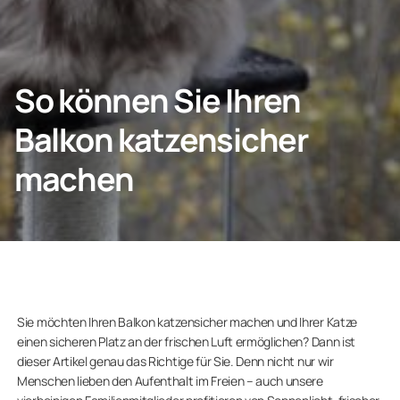
Geschäftskunden
So können Sie Ihren
Balkon katzensicher
Unternehmen
machen
Sie möchten Ihren Balkon katzensicher machen und Ihrer Katze
einen sicheren Platz an der frischen Luft ermöglichen? Dann ist
dieser Artikel genau das Richtige für Sie. Denn nicht nur wir
Menschen lieben den Aufenthalt im Freien – auch unsere