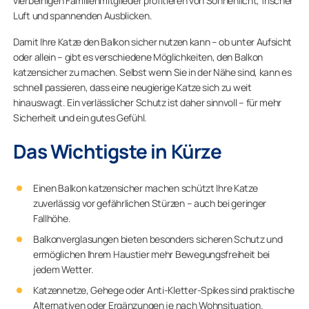
vierbeinigen Familienmitglieder profitieren von Sonnenlicht, frischer
Luft und spannenden Ausblicken.
Damit Ihre Katze den Balkon sicher nutzen kann – ob unter Aufsicht
oder allein – gibt es verschiedene Möglichkeiten, den Balkon
katzensicher zu machen. Selbst wenn Sie in der Nähe sind, kann es
schnell passieren, dass eine neugierige Katze sich zu weit
hinauswagt. Ein verlässlicher Schutz ist daher sinnvoll – für mehr
Sicherheit und ein gutes Gefühl.
Das Wichtigste in Kürze
Einen Balkon katzensicher machen schützt Ihre Katze
zuverlässig vor gefährlichen Stürzen – auch bei geringer
Fallhöhe.
Balkonverglasungen bieten besonders sicheren Schutz und
ermöglichen Ihrem Haustier mehr Bewegungsfreiheit bei
jedem Wetter.
Katzennetze, Gehege oder Anti-Kletter-Spikes sind praktische
Alternativen oder Ergänzungen je nach Wohnsituation.