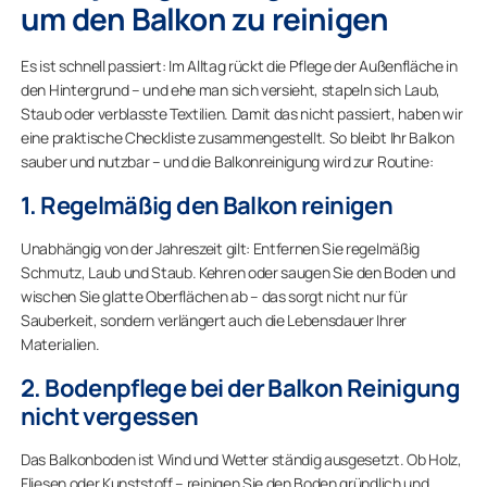
um den Balkon zu reinigen
Es ist schnell passiert: Im Alltag rückt die Pflege der Außenfläche in
den Hintergrund – und ehe man sich versieht, stapeln sich Laub,
Staub oder verblasste Textilien. Damit das nicht passiert, haben wir
eine praktische Checkliste zusammengestellt. So bleibt Ihr Balkon
sauber und nutzbar – und die Balkonreinigung wird zur Routine:
1. Regelmäßig den Balkon reinigen
Unabhängig von der Jahreszeit gilt: Entfernen Sie regelmäßig
Schmutz, Laub und Staub. Kehren oder saugen Sie den Boden und
wischen Sie glatte Oberflächen ab – das sorgt nicht nur für
Sauberkeit, sondern verlängert auch die Lebensdauer Ihrer
Materialien.
2. Bodenpflege bei der Balkon Reinigung
nicht vergessen
Das Balkonboden ist Wind und Wetter ständig ausgesetzt. Ob Holz,
Fliesen oder Kunststoff – reinigen Sie den Boden gründlich und