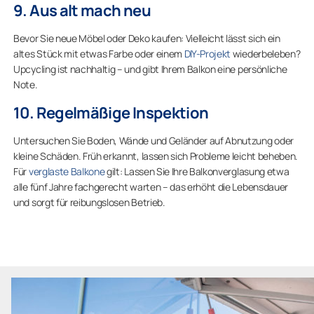
9. Aus alt mach neu
Bevor Sie neue Möbel oder Deko kaufen: Vielleicht lässt sich ein
altes Stück mit etwas Farbe oder einem
DIY-Projekt
wiederbeleben?
Upcycling ist nachhaltig – und gibt Ihrem Balkon eine persönliche
Note.
10. Regelmäßige Inspektion
Untersuchen Sie Boden, Wände und Geländer auf Abnutzung oder
kleine Schäden. Früh erkannt, lassen sich Probleme leicht beheben.
Für
verglaste Balkone
gilt: Lassen Sie Ihre Balkonverglasung etwa
alle fünf Jahre fachgerecht warten – das erhöht die Lebensdauer
und sorgt für reibungslosen Betrieb.