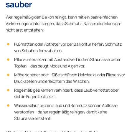
sauber
Wer regelmäßig den Balkon reinigt, kann mit ein paar einfachen
Vorkehrungen dafür sorgen, dass Schmutz, Nässe oder Moos gar
nicht erst entstehen:
Fußmatten oder Abtreter vor der Balkontür helfen, Schmutz
von Schuhen fernzuhalten.
Pflanzuntersetzer mit Abstand verhindern Staunässe unter
Töpfen – das beugt Moos und Algen vor.
Möbelschoner oder -füße schützen Holzdecks oder Fliesen vor
Druckstellen und erleichtern das Wischen.
Regelmäßiges Kehren verhindert, dass Laub verrottet oder
sich in Fugen festsetzt.
Wasserablauf prüfen: Laub und Schmutz können Abflüsse
verstopfen – daher regelmäßig reinigen, damit keine
Staunässe entsteht.