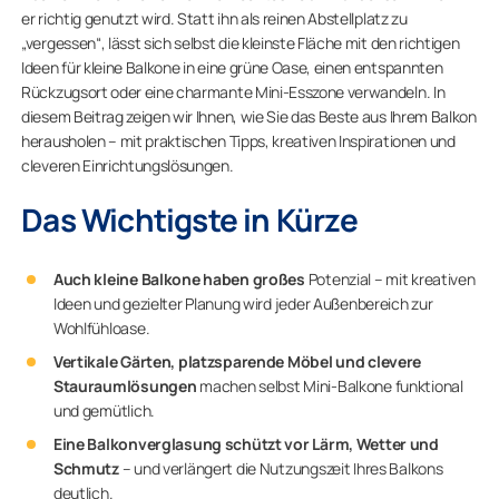
er richtig genutzt wird. Statt ihn als reinen Abstellplatz zu
„vergessen“, lässt sich selbst die kleinste Fläche mit den richtigen
Ideen für kleine Balkone in eine grüne Oase, einen entspannten
Rückzugsort oder eine charmante Mini-Esszone verwandeln. In
diesem Beitrag zeigen wir Ihnen, wie Sie das Beste aus Ihrem Balkon
herausholen – mit praktischen Tipps, kreativen Inspirationen und
cleveren Einrichtungslösungen.
Das Wichtigste in Kürze
Auch kleine Balkone haben großes
Potenzial – mit kreativen
Ideen und gezielter Planung wird jeder Außenbereich zur
Wohlfühloase.
Vertikale Gärten, platzsparende Möbel und clevere
Stauraumlösungen
machen selbst Mini-Balkone funktional
und gemütlich.
Eine Balkonverglasung schützt vor Lärm, Wetter und
Schmutz
– und verlängert die Nutzungszeit Ihres Balkons
deutlich.