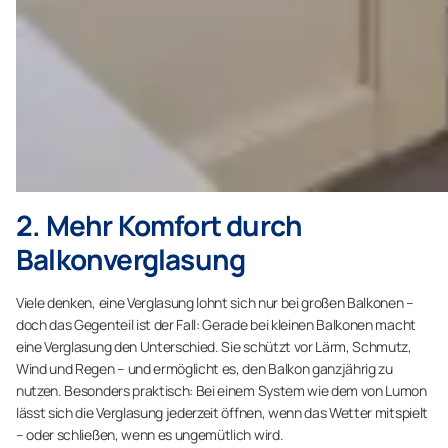
2. Mehr Komfort durch
Balkonverglasung
Viele denken, eine Verglasung lohnt sich nur bei großen Balkonen –
doch das Gegenteil ist der Fall: Gerade bei kleinen Balkonen macht
eine Verglasung den Unterschied. Sie schützt vor Lärm, Schmutz,
Wind und Regen – und ermöglicht es, den Balkon ganzjährig zu
nutzen. Besonders praktisch: Bei einem System wie dem von Lumon
lässt sich die Verglasung jederzeit öffnen, wenn das Wetter mitspielt
– oder schließen, wenn es ungemütlich wird.