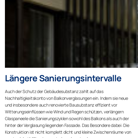
Längere Sanierungsintervalle
Auch der Schutz der Gebäudesubstanz zahlt auf das
Nachhaltigkeitskonto von Balkonverglasungen ein. Indem sie neue
und insbesondere auch renovierte Bausubstanz effizient vor
Witterungseinflüssen wie Wind und Regen schützen, verlängern
Glaspaneele die Sanierungszyklen sowohl des Balkons als auch der
hinter der Verglasung liegenden Fassade. Das Besondere dabei: Die
Konstruktion ist nicht komplett dicht und kleine Zwischenräume von