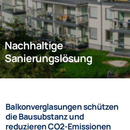
KONTAKT
Nachhaltige
Privatkunden
Sanierungslösung
Unternehmen
Balkonverglasungen schützen
die Bausubstanz und
reduzieren CO2-Emissionen