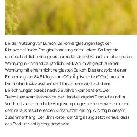
Bei der Nutzung von Lumon-Balkonverglasungen liegt der
Klimavorteil in der Energieeinsparung beim Heizen. So liegt die
durchschnittliche Energieersparnis für eine 60 Quadratmeter grosse
Wohnung in Finnland bei jährlich 548 kWh im Vergleich zu einer
Wohnung mit einem nicht verglasten Balkon. Dies entspricht einer
Einsparung von 84,3 Kilogramm CO₂-Äquivalente (CO₂e) pro Jahr.
Der Kohlendioxidausstoss der Glaspaneele wird laut dieser
Berechnungen bereits nach 3,8 Jahren kompensiert. Die
Treibhausgasemissionen bei der Herstellung des Produkts sind im
Vergleich zu der durch die Verglasung eingesparten Heizenergie und
dem daraus resultierenden Klimanutzen gering. Wichtig in diesem
Zusammenhang: Der Klimavorteil der Verglasung setzt voraus, dass
das Produkt richtig eingesetzt wird.