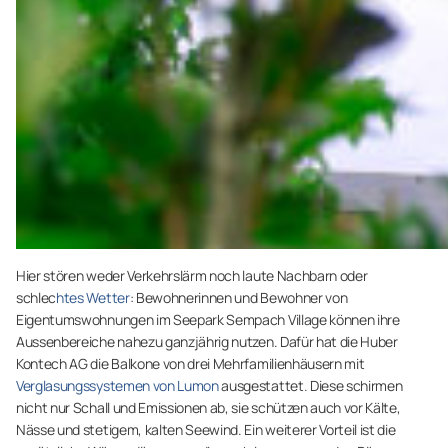
Hier stören weder Verkehrslärm noch laute Nachbarn oder
schlec
htes Wetter
: Bewohnerinnen und Bewohner von
Eigentumswohnungen im Seepark Sempach Village können ihre
Aussenbereiche nahezu ganzjährig nutzen. Dafür hat die Huber
Kontech AG die Balkone von drei Mehrfamilienhäusern mit
Verglasungssystemen von Lumon
ausgestattet. Diese schirmen
nicht nur Schall und Emissionen ab, sie schützen auch vor Kälte,
Nässe und stetigem, kalten Seewind. Ein weiterer Vorteil ist die