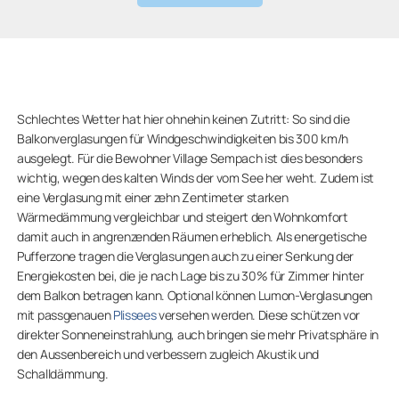
Schlechtes Wetter hat hier ohnehin keinen Zutritt: So sind die
Balkonverglasungen für Windgeschwindigkeiten bis 300 km/h
ausgelegt. Für die Bewohner Village Sempach ist dies besonders
wichtig, wegen des kalten Winds der vom See her weht. Zudem ist
eine Verglasung mit einer zehn Zentimeter starken
Wärmedämmung vergleichbar und steigert den Wohnkomfort
damit auch in angrenzenden Räumen erheblich. Als energetische
Pufferzone tragen die Verglasungen auch zu einer Senkung der
Energiekosten bei, die je nach Lage bis zu 30% für Zimmer hinter
dem Balkon betragen kann. Optional können Lumon-Verglasungen
mit passgenauen
Plissees
versehen werden. Diese schützen vor
direkter Sonneneinstrahlung, auch bringen sie mehr Privatsphäre in
den Aussenbereich und verbessern zugleich Akustik und
Schalldämmung.