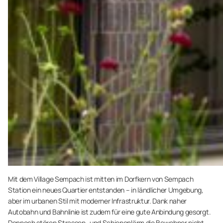
Mit dem Village Sempach ist mitten im Dorfkern von Sempach
Station ein neues Quartier entstanden – in ländlicher Umgebung,
aber im urbanen Stil mit moderner Infrastruktur. Dank naher
Autobahn und Bahnlinie ist zudem für eine gute Anbindung gesorgt.
Dennoch stören Strassen- und Schienenlärm die Bewohner nicht,