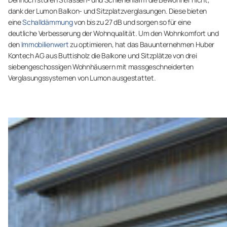
dank der Lumon Balkon- und Sitzplatzverglasungen. Diese bieten
eine
Schalldämmung
von bis zu 27 dB und sorgen so für eine
deutliche Verbesserung der Wohnqualität. Um den Wohnkomfort und
den
Immobilienwert
zu optimieren, hat das Bauunternehmen Huber
Kontech AG aus Buttisholz die Balkone und Sitzplätze von drei
siebengeschossigen Wohnhäusern mit massgeschneiderten
Verglasungssystemen von Lumon ausgestattet.