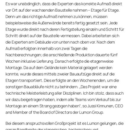
Es war unabdinglich, dass die Experten das korrekte Aufmaß direkt
vor Ort auf der wachsenden Baustelle nahmen – Etage für Etage.
Denn um das richtige Aufmaß nehmen zu können, müssen
beispielsweise die Außenwände bereits fertig gesetzt sein. Jede
Etage wurde direkt nach deren Fertigstellung einzeln und Schritt für
Schritt direkt auf der Baustelle vermessen. Dabei arbeiteten sich
die Experten am Gebäude von unten nach oben vor. Nach dem
Aufmaß erfolgten innerhalb von zwei Tagen die
Nachberechnungen; die anschließende Produktion dauerte fünf
Wochen inklusive Lieferung. Danach erfolgte die etagenweise
Montage. Da auf dem Gelände kein Material gelagert werden
konnte, wurde dieses mittels zweier Bauaufzüge direkt auf die
Etagen transportiert. Dies erfolgte an den Wochenenden, um die
sonstigen Bauabläufe nicht zu behindern. „Das Projekt war eine
technische Meisterleistung aller Disziplinen. Ich bin stolz, dass auch
wir dazu beigetragen haben, indem alle Teams vom Verkauf bis zur
Montage an einem Strang gezogen haben“, so Jussi Kinnunen, CEO
and Member of the Board of Directors der Lumon Group.
Bei diesem anspruchsvollen Großprojekt ist es Lumon gelungen, die
ganze Bandbreite der planerischen, technischen und