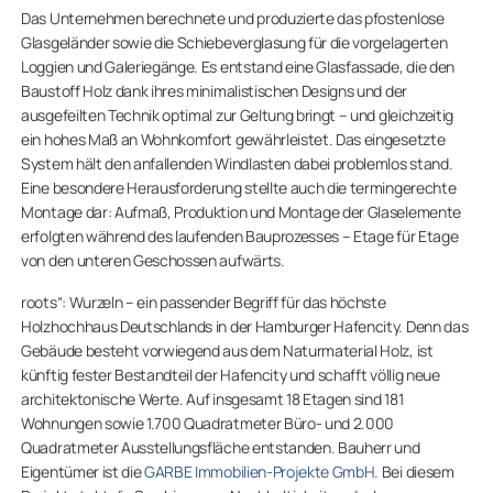
Das Unternehmen berechnete und produzierte das pfostenlose
Glasgeländer sowie die Schiebeverglasung für die vorgelagerten
Loggien und Galeriegänge. Es entstand eine Glasfassade, die den
Baustoff Holz dank ihres minimalistischen Designs und der
ausgefeilten Technik optimal zur Geltung bringt – und gleichzeitig
ein hohes Maß an Wohnkomfort gewährleistet. Das eingesetzte
System hält den anfallenden Windlasten dabei problemlos stand.
Eine besondere Herausforderung stellte auch die termingerechte
Montage dar: Aufmaß, Produktion und Montage der Glaselemente
erfolgten während des laufenden Bauprozesses – Etage für Etage
von den unteren Geschossen aufwärts.
roots“: Wurzeln – ein passender Begriff für das höchste
Holzhochhaus Deutschlands in der Hamburger Hafencity. Denn das
Gebäude besteht vorwiegend aus dem Naturmaterial Holz, ist
künftig fester Bestandteil der Hafencity und schafft völlig neue
architektonische Werte. Auf insgesamt 18 Etagen sind 181
Wohnungen sowie 1.700 Quadratmeter Büro- und 2.000
Quadratmeter Ausstellungsfläche entstanden. Bauherr und
Eigentümer ist die
GARBE Immobilien-Projekte GmbH
. Bei diesem