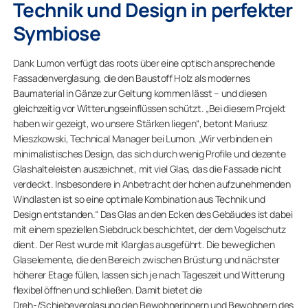
Technik und Design in perfekter
Symbiose
Dank Lumon verfügt das roots über eine optisch ansprechende
Fassadenverglasung, die den Baustoff Holz als modernes
Baumaterial in Gänze zur Geltung kommen lässt – und diesen
gleichzeitig vor Witterungseinflüssen schützt. „Bei diesem Projekt
haben wir gezeigt, wo unsere Stärken liegen“, betont Mariusz
Mieszkowski, Technical Manager bei Lumon. „Wir verbinden ein
minimalistisches Design, das sich durch wenig Profile und dezente
Glashalteleisten auszeichnet, mit viel Glas, das die Fassade nicht
verdeckt. Insbesondere in Anbetracht der hohen aufzunehmenden
Windlasten ist so eine optimale Kombination aus Technik und
Design entstanden.“ Das Glas an den Ecken des Gebäudes ist dabei
mit einem speziellen Siebdruck beschichtet, der dem Vogelschutz
dient. Der Rest wurde mit Klarglas ausgeführt. Die beweglichen
Glaselemente, die den Bereich zwischen Brüstung und nächster
höherer Etage füllen, lassen sich je nach Tageszeit und Witterung
flexibel öffnen und schließen. Damit bietet die
Dreh-/Schiebeverglasung den Bewohnerinnern und Bewohnern des