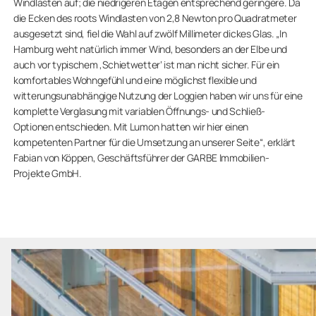
Windlasten auf; die niedrigeren Etagen entsprechend geringere. Da
die Ecken des roots Windlasten von 2,8 Newton pro Quadratmeter
ausgesetzt sind, fiel die Wahl auf zwölf Millimeter dickes Glas. „In
Hamburg weht natürlich immer Wind, besonders an der Elbe und
auch vor typischem ,Schietwetter‘ ist man nicht sicher. Für ein
komfortables Wohngefühl und eine möglichst flexible und
witterungsunabhängige Nutzung der Loggien haben wir uns für eine
komplette Verglasung mit variablen Öffnungs- und Schließ-
Optionen entschieden. Mit Lumon hatten wir hier einen
kompetenten Partner für die Umsetzung an unserer Seite“, erklärt
Fabian von Köppen, Geschäftsführer der GARBE Immobilien-
Projekte GmbH.