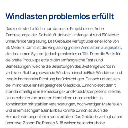
Windlasten problemlos erfüllt
Das roots stellte für Lumon das erste Projekt dieser Art in
Zentraleuropa dar. So beläuft sich der Umfang auf rund 130 Meter
umlaufende Verglasung. Das Gebäude verfügt über eine Höhe von
65 Metern. Damit ist die Verglasung
großen Windlasten ausgesetzt
,
die das Lumon System jedoch problemlos erfüllt. Denn die Basis für
die breite Produktpalette bilden umfangreiche Tests und
Bemessungen, welche die Belastungen des Systemgewichts in
vertikaler Richtung sowie die Windlast einschließlich Winddruck und
-sog in horizontaler Richtung berücksichtigen. Danach richtet sich
die im individuellen Fall geeignete Glasdicke. Lumon bietet damit
standardmäßig eine Bemessungs- und Produktkompetenz, die das
Unternehmen von anderen Herstellern unterscheidet. In
Kombination mit stabilen Verankerungen, hochwertigen Materialien
und einem sachgemäßen Einbau konnte Lumon so auch die
Herausforderungen beim roots erfüllen. Das Gebäude verfügt dabei
über zwei Zonen: Die Etagen 6-18 weisen besonders hohe