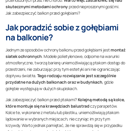
przenoszonych przez nie chorób.
Warto więc zastanowić się nad
skutecznymi metodami ochrony
przed nieproszonymi gośćmi.
Jak zabezpieczyć balkon przed gołębiami?
Jak poradzić sobie z gołębiami
na balkonie?
Jednym ze sposobów ochrony balkonu przed gołębiami jest
montaż
siatek ochronnych
. Modele polietylenowe, odporne na warunki
atmosferyczne, tworzą barierę uniemożliwiającą ptakom dostęp do
przestrzeni, nie zaburzając przy tym estetyki ani nie ograniczając
dopływu światła.
Tego rodzaju rozwiązanie jest szczególnie
przydatne na dużych balkonach oraz w budynkach
, gdzie
gołębie występują w dużych skupiskach.
Jak zabezpieczyć balkon przed ptakami?
Kolejną metodą są kolce,
które montuje się na krawędziach balustrad
czy parapetów.
Kolce te, wykonane z metalu lub plastiku, uniemożliwiają ptakom
lądowanie w wybranych miejscach, nie czyniąc im przy tym
krzywdy. Warto jednak pamiętać, że nie sprawdzą się w przypadku