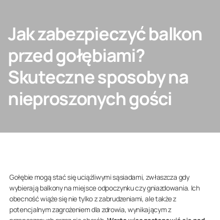
SKONTAKTUJ SIĘ Z NAMI
Jak zabezpieczyć balkon
przed gołębiami?
Skuteczne sposoby na
Architekt/deweloper
nieproszonych gości
Firma
Gołębie mogą stać się uciążliwymi sąsiadami, zwłaszcza gdy
wybierają balkony na miejsce odpoczynku czy gniazdowania. Ich
obecność wiąże się nie tylko z zabrudzeniami, ale także z
potencjalnym zagrożeniem dla zdrowia, wynikającym z