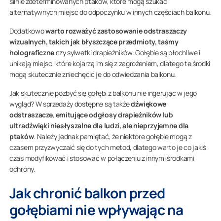
silnie zdeterminowanych ptaków, które mogą szukać
alternatywnych miejsc do odpoczynku w innych częściach balkonu.
Dodatkowo
warto rozważyć zastosowanie odstraszaczy
wizualnych, takich jak błyszczące przedmioty, taśmy
holograficzne
czy sylwetki drapieżników. Gołębie są płochliwe i
unikają miejsc, które kojarzą im się z zagrożeniem, dlatego te środki
mogą skutecznie zniechęcić je do odwiedzania balkonu.
Jak skutecznie pozbyć się gołębi z balkonu nie ingerując w jego
wygląd? W sprzedaży dostępne są także
dźwiękowe
odstraszacze, emitujące odgłosy drapieżników lub
ultradźwięki niesłyszalne dla ludzi, ale nieprzyjemne dla
ptaków
. Należy jednak pamiętać, że niektóre gołębie mogą z
czasem przyzwyczaić się do tych metod, dlatego warto je co jakiś
czas modyfikować i stosować w połączeniu z innymi środkami
ochrony.
Jak chronić balkon przed
gołębiami nie wpływając na