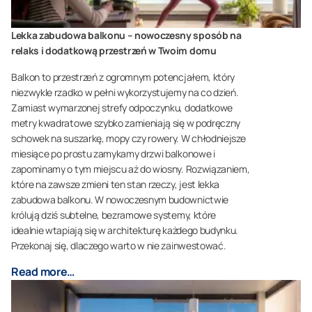
Lekka zabudowa balkonu – nowoczesny sposób na
relaks i dodatkową przestrzeń w Twoim domu
Balkon to przestrzeń z ogromnym potencjałem, który
niezwykle rzadko w pełni wykorzystujemy na co dzień.
Zamiast wymarzonej strefy odpoczynku, dodatkowe
metry kwadratowe szybko zamieniają się w podręczny
schowek na suszarkę, mopy czy rowery. W chłodniejsze
miesiące po prostu zamykamy drzwi balkonowe i
zapominamy o tym miejscu aż do wiosny. Rozwiązaniem,
które na zawsze zmieni ten stan rzeczy, jest lekka
zabudowa balkonu. W nowoczesnym budownictwie
królują dziś subtelne, bezramowe systemy, które
idealnie wtapiają się w architekturę każdego budynku.
Przekonaj się, dlaczego warto w nie zainwestować.
Read more…