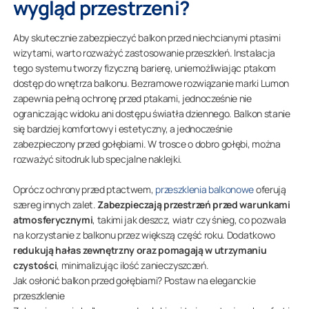
wygląd przestrzeni?
Aby skutecznie zabezpieczyć balkon przed niechcianymi ptasimi
wizytami, warto rozważyć zastosowanie przeszkleń. Instalacja
tego systemu tworzy fizyczną barierę, uniemożliwiając ptakom
dostęp do wnętrza balkonu. Bezramowe rozwiązanie marki Lumon
zapewnia pełną ochronę przed ptakami, jednocześnie nie
ograniczając widoku ani dostępu światła dziennego. Balkon stanie
się bardziej komfortowy i estetyczny, a jednocześnie
zabezpieczony przed gołębiami. W trosce o dobro gołębi, można
rozważyć sitodruk lub specjalne naklejki.
Oprócz ochrony przed ptactwem,
przeszklenia balkonowe
oferują
szereg innych zalet.
Zabezpieczają przestrzeń przed warunkami
atmosferycznymi
, takimi jak deszcz, wiatr czy śnieg, co pozwala
na korzystanie z balkonu przez większą część roku. Dodatkowo
redukują hałas zewnętrzny oraz pomagają w utrzymaniu
czystości
, minimalizując ilość zanieczyszczeń.
Jak osłonić balkon przed gołębiami? Postaw na eleganckie
przeszklenie