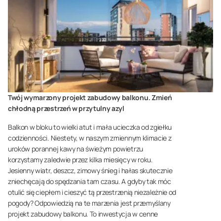
Twój wymarzony projekt zabudowy balkonu. Zmień
chłodną przestrzeń w przytulny azyl
Balkon w bloku to wielki atut i mała ucieczka od zgiełku
codzienności. Niestety, w naszym zmiennym klimacie z
uroków porannej kawy na świeżym powietrzu
korzystamy zaledwie przez kilka miesięcy w roku.
Jesienny wiatr, deszcz, zimowy śnieg i hałas skutecznie
zniechęcają do spędzania tam czasu. A gdyby tak móc
otulić się ciepłem i cieszyć tą przestrzenią niezależnie od
pogody? Odpowiedzią na te marzenia jest przemyślany
projekt zabudowy balkonu. To inwestycja w cenne