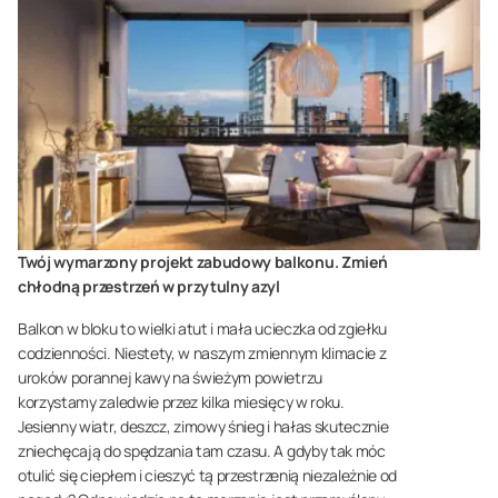
Twój wymarzony projekt zabudowy balkonu. Zmień
chłodną przestrzeń w przytulny azyl
Balkon w bloku to wielki atut i mała ucieczka od zgiełku
codzienności. Niestety, w naszym zmiennym klimacie z
uroków porannej kawy na świeżym powietrzu
korzystamy zaledwie przez kilka miesięcy w roku.
Jesienny wiatr, deszcz, zimowy śnieg i hałas skutecznie
zniechęcają do spędzania tam czasu. A gdyby tak móc
otulić się ciepłem i cieszyć tą przestrzenią niezależnie od