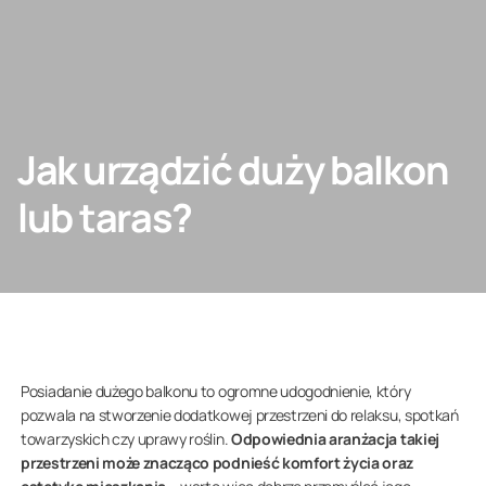
SKONTAKTUJ SIĘ Z NAMI
Jak urządzić duży balkon
Architekt/deweloper
lub taras?
Firma
Posiadanie dużego balkonu to ogromne udogodnienie, który
pozwala na stworzenie dodatkowej przestrzeni do relaksu, spotkań
towarzyskich czy uprawy roślin.
Odpowiednia aranżacja takiej
przestrzeni może znacząco podnieść komfort życia oraz