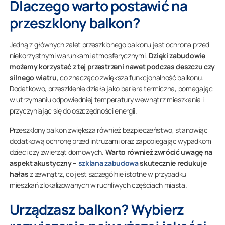
Dlaczego warto postawić na
przeszklony balkon?
Jedną z głównych zalet przeszklonego balkonu jest ochrona przed
niekorzystnymi warunkami atmosferycznymi.
Dzięki zabudowie
możemy korzystać z tej przestrzeni nawet podczas deszczu czy
silnego wiatru
, co znacząco zwiększa funkcjonalność balkonu.
Dodatkowo, przeszklenie działa jako bariera termiczna, pomagając
w utrzymaniu odpowiedniej temperatury wewnątrz mieszkania i
przyczyniając się do oszczędności energii.
Przeszklony balkon zwiększa również bezpieczeństwo, stanowiąc
dodatkową ochronę przed intruzami oraz zapobiegając wypadkom
dzieci czy zwierząt domowych.
Warto również zwrócić uwagę na
aspekt akustyczny –
szklana zabudowa
skutecznie redukuje
hałas
z zewnątrz, co jest szczególnie istotne w przypadku
mieszkań zlokalizowanych w ruchliwych częściach miasta.
Urządzasz balkon? Wybierz