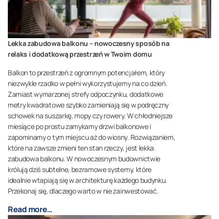
Lekka zabudowa balkonu – nowoczesny sposób na
relaks i dodatkową przestrzeń w Twoim domu
Balkon to przestrzeń z ogromnym potencjałem, który
niezwykle rzadko w pełni wykorzystujemy na co dzień.
Zamiast wymarzonej strefy odpoczynku, dodatkowe
metry kwadratowe szybko zamieniają się w podręczny
schowek na suszarkę, mopy czy rowery. W chłodniejsze
miesiące po prostu zamykamy drzwi balkonowe i
zapominamy o tym miejscu aż do wiosny. Rozwiązaniem,
które na zawsze zmieni ten stan rzeczy, jest lekka
zabudowa balkonu. W nowoczesnym budownictwie
królują dziś subtelne, bezramowe systemy, które
idealnie wtapiają się w architekturę każdego budynku.
Przekonaj się, dlaczego warto w nie zainwestować.
Read more…