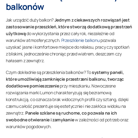
balkonów
Jak urządzić duży balkon?
Jednym z ciekawszych rozwiązań jest
zastosowanie przeszkleń, które stworzą dodatkową przestrzeń
użytkową
do wykorzystania przez cały rok, niezależnie od
warunków atmosferycznych.
Przeszklenie balkonu
pozwala
uzyskać jasne i komfortowe miejsce do relaksu, pracy czy spotkań
z bliskimi, jednocześnie chroniąc przed wiatrem, deszczem czy
hałasem z zewnątrz.
Czym dokładnie są przeszklenia balkonów? To
systemy paneli,
które umożliwiają zamknięcie przestrzeni balkonu, tworząc
dodatkowe pomieszczenie
przy mieszkaniu. Nowoczesne
rozwiązania marki Lumon charakteryzują się bezramową
konstrukcją, co oznacza brak widocznych profili czy sztang, dzięki
czemu całość prezentuje się estetycznie i nie zakłóca widoku na
zewnątrz.
Panele szklane są ruchome, co pozwala na ich
swobodne otwieranie i zamykanie
w zależności od potrzeb oraz
warunków pogodowych.