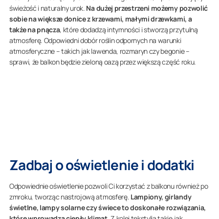
świeżość i naturalny urok.
Na dużej przestrzeni możemy pozwolić
sobie na większe donice z krzewami, małymi drzewkami, a
także na pnącza
, które dodadzą intymności i stworzą przytulną
atmosferę. Odpowiedni dobór roślin odpornych na warunki
atmosferyczne – takich jak lawenda, rozmaryn czy begonie –
sprawi, że balkon będzie zieloną oazą przez większą część roku.
Zadbaj o oświetlenie i dodatki
Odpowiednie oświetlenie pozwoli Ci korzystać z balkonu również po
zmroku, tworząc nastrojową atmosferę.
Lampiony, girlandy
świetlne, lampy solarne czy świece to doskonałe rozwiązania,
które wprowadzą ciepły klimat.
Z kolei tekstylia takie jak