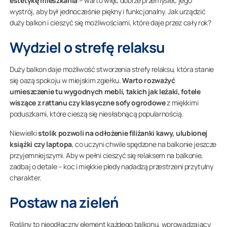
estetykę mieszkania
– warto więc dobrze przemyśleć jego
wystrój, aby był jednocześnie piękny i funkcjonalny. Jak urządzić
duży balkon i cieszyć się możliwościami, które daje przez cały rok?
Wydziel o strefę relaksu
Duży balkon daje możliwość stworzenia strefy relaksu, która stanie
się oazą spokoju w miejskim zgiełku.
Warto rozważyć
umieszczenie tu wygodnych mebli, takich jak leżaki, fotele
wiszące z rattanu czy klasyczne sofy ogrodowe
z miękkimi
poduszkami, które cieszą się niesłabnącą popularnością.
Niewielki
stolik pozwoli na odłożenie filiżanki kawy, ulubionej
książki czy laptopa
, co uczyni chwile spędzone na balkonie jeszcze
przyjemniejszymi. Aby w pełni cieszyć się relaksem na balkonie,
zadbaj o detale – koc i miękkie pledy nadadzą przestrzeni przytulny
charakter.
Postaw na zieleń
Rośliny to nieodłączny element każdego balkonu, wprowadzający