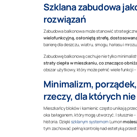
Szklana zabudowa jak
rozwiązań
Zabudowa balkonowa może stanowić strategiczne 
wielofunkcyjną, osłoniętą strefę, dostosowaną
barierę dla deszczu, wiatru, smogu, hałasu i mroz
Zabudowę balkonową cechuje nie tylko minimalist
straty ciepła w mieszkaniu, co znacząco obniż
obszar użytkowy, który może pełnić wiele funkcji
Minimalizm, porządek,
rzeczy, dla których n
Mieszkańcy bloków i kamienic często unikają przec
oka bałaganem, który mogą utworzyć. I słusznie – 
historia. Dzięki
szklanym systemom
Lumon
możesz
tym zachować pełną kontrolę nad estetyką przestr