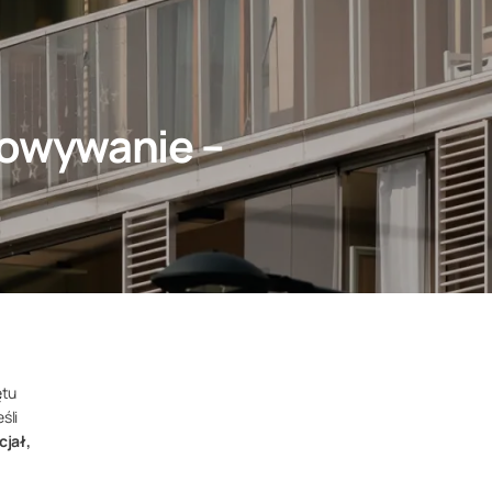
howywanie –
ętu
śli
jał,