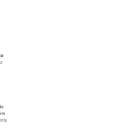
za
sz
la
nna
 przy