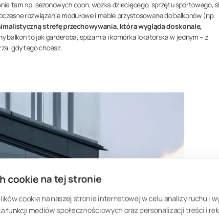
nia tam np. sezonowych opon, wózka dziecięcego, sprzętu sportowego, s
oczesne rozwiązania modułowe i meble przystosowane do balkonów (np.
imalistyczną strefę przechowywania, która wygląda doskonale,
 balkon to jak garderoba, spiżarnia i komórka lokatorska w jednym – z
za, gdy tego chcesz.
h cookie na tej stronie
ków cookie na naszej stronie internetowej w celu analizy ruchu i w
 funkcji mediów społecznościowych oraz personalizacji treści i rek