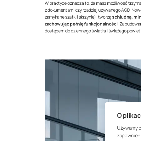
W praktyce oznacza to, że masz możliwość trzyma
z dokumentami czy rzadziej używanego AGD. Now
zamykane szafki i skrzynie), tworzą
schludną, min
zachowując pełnię funkcjonalności
. Zabudowany
dostępem do dziennego światła i świeżego powietr
O plikac
Używamy pli
zapewnienia