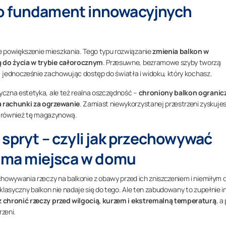
o fundament innowacyjnych
powiększenie mieszkania. Tego typu rozwiązanie
zmienia balkon w
 do życia w trybie całorocznym
. Przesuwne, bezramowe szyby tworzą
u, jednocześnie zachowując dostęp do światła i widoku, który kochasz.
yczna estetyka, ale też realna oszczędność –
chroniony balkon ogranic
a rachunki za ogrzewanie
. Zamiast niewykorzystanej przestrzeni zyskuje
 – również tę magazynową.
 spryt – czyli jak przechowywać
ie ma miejsca w domu
howywania rzeczy na balkonie z obawy przed ich zniszczeniem i niemiłym d
klasyczny balkon nie nadaje się do tego. Ale ten zabudowany to zupełnie i
 chronić rzeczy przed wilgocią, kurzem i ekstremalną temperaturą
, a
zeni.