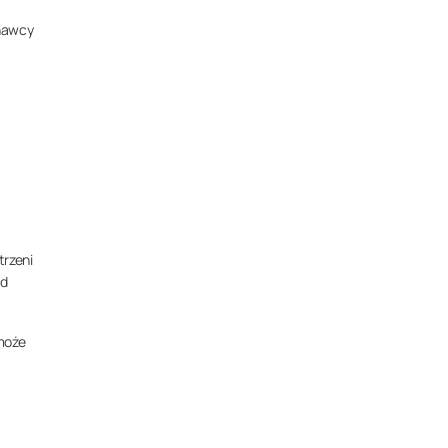
znawcy
trzeni
ad
może