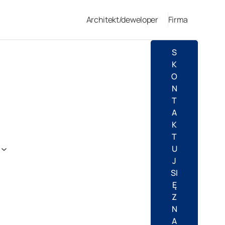
Architekt/deweloper
Firma
S
K
O
N
T
A
K
T
U
J
SI
Ę
Z
N
A