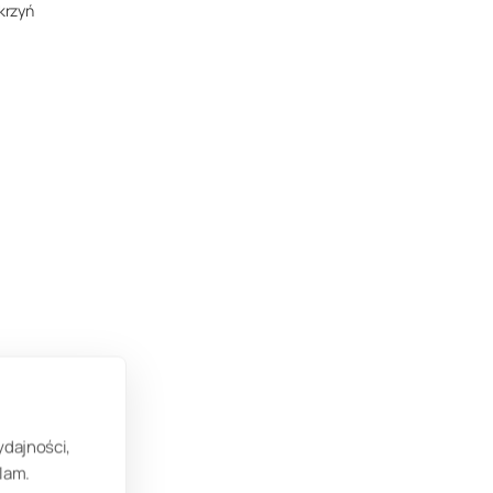
krzyń
ydajności,
lam.