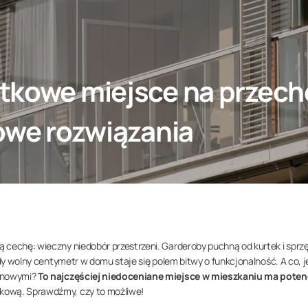
atkowe miejsce na przec
lowe rozwiązania
 cechę: wieczny niedobór przestrzeni. Garderoby puchną od kurtek i sprz
żdy wolny centymetr w domu staje się polem bitwy o funkcjonalność. A co, je
konowymi?
To najczęściej niedoceniane miejsce w mieszkaniu ma potenc
kową. Sprawdźmy, czy to możliwe!