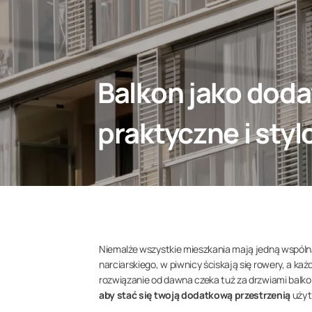
Balkon jako dod
praktyczne i sty
Niemalże wszystkie mieszkania mają jedną wspólną
narciarskiego, w piwnicy ściskają się rowery, a ka
rozwiązanie od dawna czeka tuż za drzwiami bal
aby stać się twoją dodatkową przestrzenią
użyt