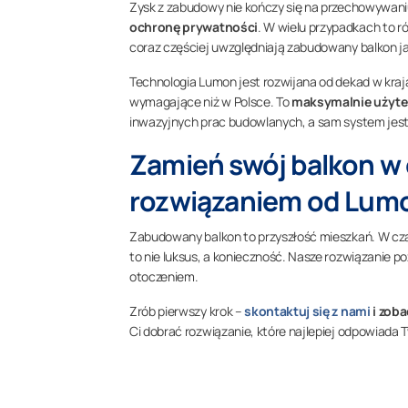
Zysk z zabudowy nie kończy się na przechowywani
ochronę prywatności
. W wielu przypadkach to r
coraz częściej uwzględniają zabudowany balkon j
Technologia Lumon jest rozwijana od dekad w kraj
wymagające niż w Polsce. To
maksymalnie użytec
inwazyjnych prac budowlanych, a sam system jest
Zamień swój balkon w 
rozwiązaniem od Lum
Zabudowany balkon to przyszłość mieszkań. W cza
to nie luksus, a konieczność. Nasze rozwiązanie po
otoczeniem.
Zrób pierwszy krok –
skontaktuj się z nami
i zoba
Ci dobrać rozwiązanie, które najlepiej odpowiada 