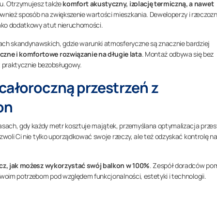
u. Otrzymujesz także
komfort akustyczny, izolację termiczną, a nawet
ównież sposób na zwiększenie wartości mieszkania. Deweloperzy i rzeczo
ako dodatkowy atut nieruchomości.
ach skandynawskich, gdzie warunki atmosferyczne są znacznie bardziej
zne i komfortowe rozwiązanie na długie lata
. Montaż odbywa się bez
 praktycznie bezobsługowy.
całoroczną przestrzeń z
on
sach, gdy każdy metr kosztuje majątek, przemyślana optymalizacja przes
zwoli Ci nie tylko uporządkować swoje rzeczy, ale też odzyskać kontrolę n
cz, jak możesz wykorzystać swój balkon w 100%
. Zespół doradców po
Twoim potrzebom pod względem funkcjonalności, estetyki i technologii.