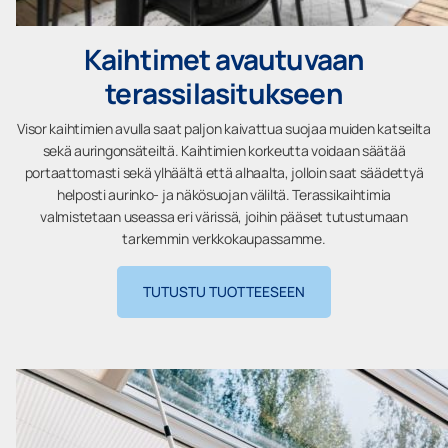
Kaihtimet avautuvaan
terassilasitukseen
Visor kaihtimien avulla saat paljon kaivattua suojaa muiden katseilta
sekä auringonsäteiltä. Kaihtimien korkeutta voidaan säätää
portaattomasti sekä ylhäältä että alhaalta, jolloin saat säädettyä
helposti aurinko- ja näkösuojan väliltä. Terassikaihtimia
valmistetaan useassa eri värissä, joihin pääset tutustumaan
tarkemmin verkkokaupassamme.
TUTUSTU TUOTTEESEEN