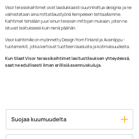
Visor terassikaihtimet ovat laadukkaasti suunniteltua designia ja ne
valmistetaan aina mittatilaustyönä Kempeleen tehtaallamme.
Kaihtimet tehdään juuri sinun terassin mittojen mukaan, joten ne
istuvat lasitukseesi kuin nenä päähän.
Visor kaihtimille on myönnetty Design from Finland ja Avainlippu -
tuotemerkit, jotka kertovat tuotteen laadusta ja kotimaisuudesta.
Kun tilaat Visor terassikaihtimet lasitustilauksen yhteydessä,
saat ne edullisesti ilman erillisiä asennuskuluja.
Suojaa kuumuudelta
Kuumina kesäpäivinä auringon paistaessa suoraan
parvekkeelle tai terassille voi lämpötila äkkiä nousta