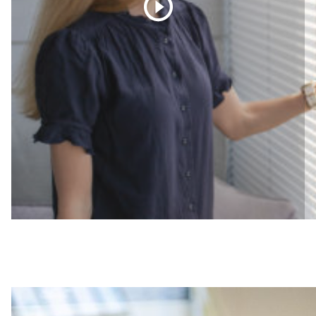
ne istuvat täydellisesti juuri sinun parvekkeellesi tai
terassillesi. Parveke- ja terassikaihtimia on todella
helppo käyttää eikä niistä roiku lapsille vaarallisia
naruja.