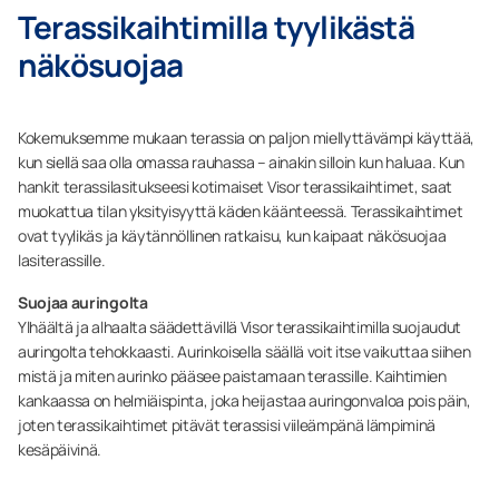
Terassikaihtimilla tyylikästä
näkösuojaa
Kokemuksemme mukaan terassia on paljon miellyttävämpi käyttää,
kun siellä saa olla omassa rauhassa – ainakin silloin kun haluaa. Kun
hankit terassilasitukseesi kotimaiset Visor terassikaihtimet, saat
muokattua tilan yksityisyyttä käden käänteessä. Terassikaihtimet
ovat tyylikäs ja käytännöllinen ratkaisu, kun kaipaat näkösuojaa
lasiterassille.
Suojaa auringolta
Ylhäältä ja alhaalta säädettävillä Visor terassikaihtimilla suojaudut
auringolta tehokkaasti. Aurinkoisella säällä voit itse vaikuttaa siihen
mistä ja miten aurinko pääsee paistamaan terassille. Kaihtimien
kankaassa on helmiäispinta, joka heijastaa auringonvaloa pois päin,
joten terassikaihtimet pitävät terassisi viileämpänä lämpiminä
kesäpäivinä.