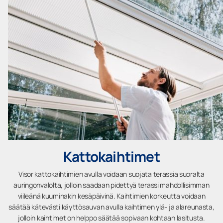
Kattokaihtimet
Visor kattokaihtimien avulla voidaan suojata terassia suoralta
auringonvalolta, jolloin saadaan pidettyä terassi mahdollisimman
viileänä kuuminakin kesäpäivinä. Kaihtimien korkeutta voidaan
säätää kätevästi käyttösauvan avulla kaihtimen ylä- ja alareunasta,
jolloin kaihtimet on helppo säätää sopivaan kohtaan lasitusta.