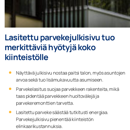
Lasitettu parvekejulkisivu tuo
merkittäviä hyötyjä koko
kiinteistölle
Näyttävä julkisivu nostaa paitsi talon, myös asuntojen
arvoa sekä tuo lisämukavuutta asumiseen.
Parvekelasitus suojaa parvekkeen rakenteita, mikä
taas pidentää parvekkeen huoltovälejä ja
parvekeremonttien tarvetta.
Lasitettu parveke säästää tutkitusti energiaa.
Parvekejulkisivu pienentää kiinteistön
elinkaarikustannuksia.