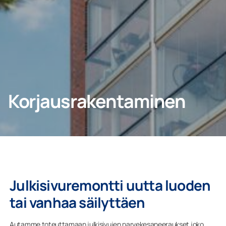
YHTEYDENOTTO
Kotiin
Korjausrakentaminen
Yritys
Julkisivuremontti uutta luoden
tai vanhaa säilyttäen
Autamme toteuttamaan julkisivujen parvekesaneeraukset joko