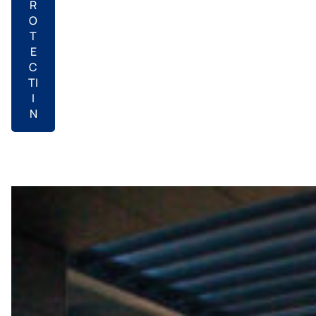
R
O
T
E
C
TI
I
N