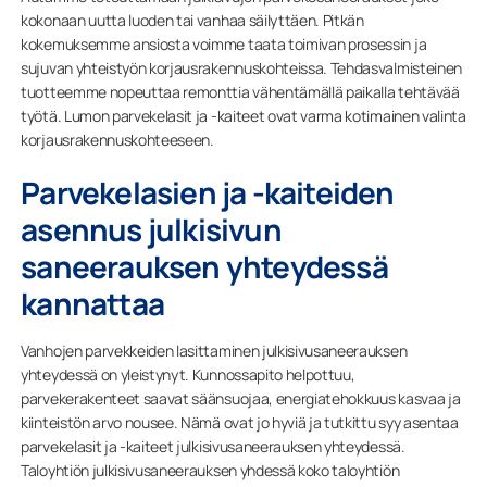
kokonaan uutta luoden tai vanhaa säilyttäen. Pitkän
kokemuksemme ansiosta voimme taata toimivan prosessin ja
sujuvan yhteistyön korjausrakennuskohteissa. Tehdasvalmisteinen
tuotteemme nopeuttaa remonttia vähentämällä paikalla tehtävää
työtä. Lumon parvekelasit ja -kaiteet ovat varma kotimainen valinta
korjausrakennuskohteeseen.
Parvekelasien ja -kaiteiden
asennus julkisivun
saneerauksen yhteydessä
kannattaa
Vanhojen parvekkeiden lasittaminen julkisivusaneerauksen
yhteydessä on yleistynyt. Kunnossapito helpottuu,
parvekerakenteet saavat säänsuojaa, energiatehokkuus kasvaa ja
kiinteistön arvo nousee. Nämä ovat jo hyviä ja tutkittu syy asentaa
parvekelasit ja -kaiteet julkisivusaneerauksen yhteydessä.
Taloyhtiön julkisivusaneerauksen yhdessä koko taloyhtiön