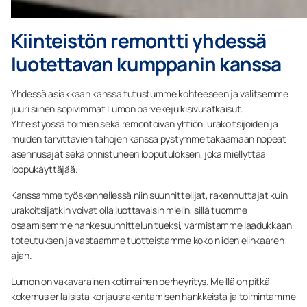
Kiinteistön remontti yhdessä
luotettavan kumppanin kanssa
Yhdessä asiakkaan kanssa tutustumme kohteeseen ja valitsemme
juuri siihen sopivimmat Lumon parvekejulkisivuratkaisut.
Yhteistyössä toimien sekä remontoivan yhtiön, urakoitsijoiden ja
muiden tarvittavien tahojen kanssa pystymme takaamaan nopeat
asennusajat sekä onnistuneen lopputuloksen, joka miellyttää
loppukäyttäjää.
Kanssamme työskennellessä niin suunnittelijat, rakennuttajat kuin
urakoitsijatkin voivat olla luottavaisin mielin, sillä tuomme
osaamisemme hankesuunnittelun tueksi, varmistamme laadukkaan
toteutuksen ja vastaamme tuotteistamme koko niiden elinkaaren
ajan.
Lumon on vakavarainen kotimainen perheyritys. Meillä on pitkä
kokemus erilaisista korjausrakentamisen hankkeista ja toimintamme