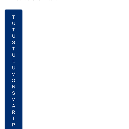
T
U
T
U
S
T
U
L
U
M
O
N
S
M
A
R
T
P