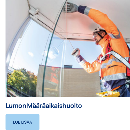
Lumon Määräaikaishuolto
LUE LISÄÄ