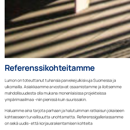
Referenssikohteitamme
Lumon on toteuttanut tuhansia parvekejulkisivuja Suomessa ja
ulkomailla. Asiakkaamme arvostavat osaamistamme ja iloitsemme
mahdollisuudesta olla mukana monenlaisissa projekteissa
ympärimaailmaa -niin pienissä kuin suurissakin.
Haluamme aina tarjota parhaan ja halutuimman ratkaisun jokaiseen
kohteeseen turvallisuutta unohtamatta. Referenssigalleriassamme
on sekä uudis- että korjausrakentamisen kohteita