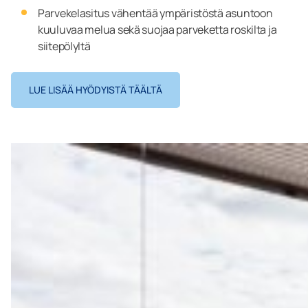
Parvekelasitus vähentää ympäristöstä asuntoon
kuuluvaa melua sekä suojaa parveketta roskilta ja
siitepölyltä
LUE LISÄÄ HYÖDYISTÄ TÄÄLTÄ