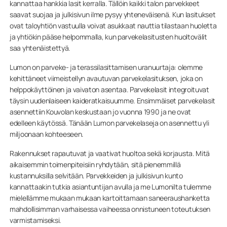
kannattaa hankkia lasit kerralla. Tällöin kaikki talon parvekkeet
saavat suojaa ja julkisivun ilme pysyy yhteneväisenä. Kun lasitukset
ovat taloyhtiön vastuulla voivat asukkaat nauttia tilastaan huoletta
ja yhtiökin pääse helpommalla, kun parvekelasitusten huoltovälit
saa yhtenäistettyä.
Lumon on parveke- ja terassilasittamisen uranuurtaja: olemme
kehittäneet viimeistellyn avautuvan parvekelasituksen, joka on
helppokäyttöinen ja vaivaton asentaa. Parvekelasit integroituvat
täysin uudenlaiseen kaideratkaisuumme. Ensimmäiset parvekelasit
asennettiin Kouvolan keskustaan jo vuonna 1990 ja ne ovat
edelleen käytössä. Tänään Lumon parvekelaseja on asennettu yli
miljoonaan kohteeseen.
Rakennukset rapautuvat ja vaativat huoltoa sekä korjausta. Mitä
aikaisemmin toimenpiteisiin ryhdytään, sitä pienemmillä
kustannuksilla selvitään. Parvekkeiden ja julkisivun kunto
kannattaakin tutkia asiantuntijan avulla ja me Lumonilta tulemme
mielellämme mukaan mukaan kartoittamaan saneeraushanketta
mahdollisimman varhaisessa vaiheessa onnistuneen toteutuksen
varmistamiseksi.