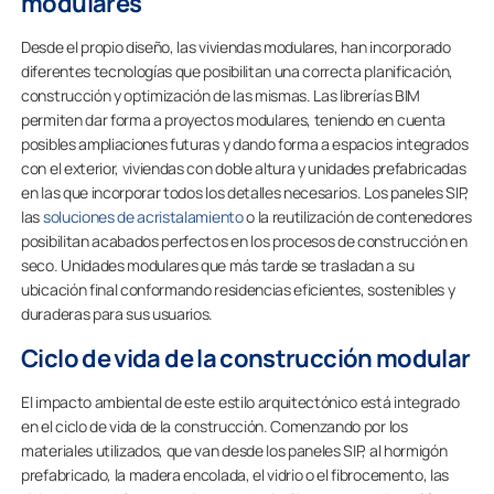
modulares
Desde el propio diseño, las viviendas modulares, han incorporado
diferentes tecnologías que posibilitan una correcta planificación,
construcción y optimización de las mismas. Las librerías BIM
permiten dar forma a proyectos modulares, teniendo en cuenta
posibles ampliaciones futuras y dando forma a espacios integrados
con el exterior, viviendas con doble altura y unidades prefabricadas
en las que incorporar todos los detalles necesarios. Los paneles SIP,
las
soluciones de acristalamiento
o la reutilización de contenedores
posibilitan acabados perfectos en los procesos de construcción en
seco. Unidades modulares que más tarde se trasladan a su
ubicación final conformando residencias eficientes, sostenibles y
duraderas para sus usuarios.
Ciclo de vida de la construcción modular
El impacto ambiental de este estilo arquitectónico está integrado
en el ciclo de vida de la construcción. Comenzando por los
materiales utilizados, que van desde los paneles SIP, al hormigón
prefabricado, la madera encolada, el vidrio o el fibrocemento, las