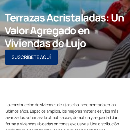
CONTACTO PROFESIONAL
Terrazas Acristaladas: Un
Valor Agregado en
Viviendas de Lujo
Particulares
SUSCRÍBETE AQUÍ
Grupo Lumon
La construcción de viviendas de lujo se ha incrementado en los
últimos años. Espacios amplios, los mejores materiales y los más
avanzados sistemas de climatización, domótica y seguridad dan
forma a viviendas ubicadas en zonas exclusivas. Una distribución