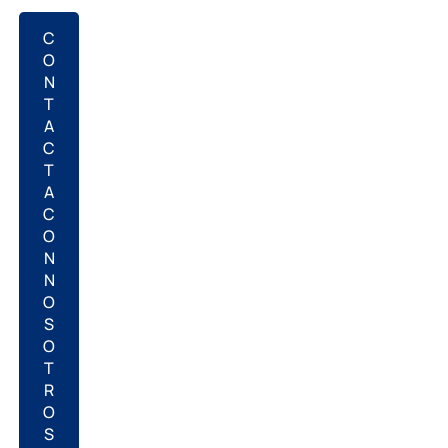
C
O
N
T
A
C
T
A
C
O
N
N
O
S
O
T
R
O
S