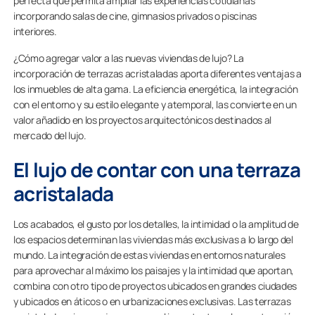
perfecta que permita ampliar las experiencias cotidianas
incorporando salas de cine, gimnasios privados o piscinas
interiores.
¿Cómo agregar valor a las nuevas viviendas de lujo? La
incorporación de terrazas acristaladas aporta diferentes ventajas a
los inmuebles de alta gama. La eficiencia energética, la integración
con el entorno y su estilo elegante y atemporal, las convierte en un
valor añadido en los proyectos arquitectónicos destinados al
mercado del lujo.
El lujo de contar con una terraza
acristalada
Los acabados, el gusto por los detalles, la intimidad o la amplitud de
los espacios determinan las viviendas más exclusivas a lo largo del
mundo. La integración de estas viviendas en entornos naturales
para aprovechar al máximo los paisajes y la intimidad que aportan,
combina con otro tipo de proyectos ubicados en grandes ciudades
y ubicados en áticos o en urbanizaciones exclusivas. Las terrazas