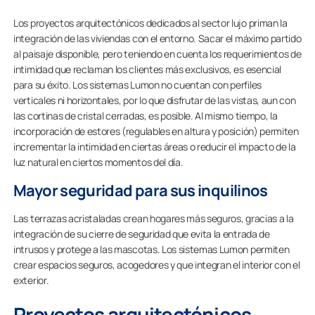
Los proyectos arquitectónicos dedicados al sector lujo priman la
integración de las viviendas con el entorno. Sacar el máximo partido
al paisaje disponible, pero teniendo en cuenta los requerimientos de
intimidad que reclaman los clientes más exclusivos, es esencial
para su éxito. Los sistemas Lumon no cuentan con perfiles
verticales ni horizontales, por lo que disfrutar de las vistas, aun con
las cortinas de cristal cerradas, es posible. Al mismo tiempo, la
incorporación de estores (regulables en altura y posición) permiten
incrementar la intimidad en ciertas áreas o reducir el impacto de la
luz natural en ciertos momentos del día.
Mayor seguridad para sus inquilinos
Las terrazas acristaladas crean hogares más seguros, gracias a la
integración de su cierre de seguridad que evita la entrada de
intrusos y protege a las mascotas. Los sistemas Lumon permiten
crear espacios seguros, acogedores y que integran el interior con el
exterior.
Proyectos arquitectónicos