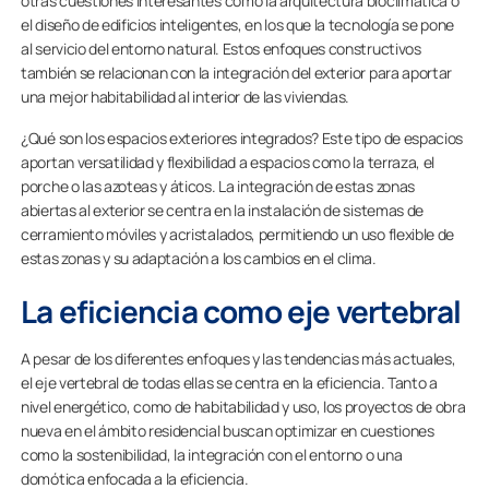
otras cuestiones interesantes como la arquitectura bioclimática o
el diseño de edificios inteligentes, en los que la tecnología se pone
al servicio del entorno natural. Estos enfoques constructivos
también se relacionan con la integración del exterior para aportar
una mejor habitabilidad al interior de las viviendas.
¿Qué son los espacios exteriores integrados? Este tipo de espacios
aportan versatilidad y flexibilidad a espacios como la terraza, el
porche o las azoteas y áticos. La integración de estas zonas
abiertas al exterior se centra en la instalación de sistemas de
cerramiento móviles y acristalados, permitiendo un uso flexible de
estas zonas y su adaptación a los cambios en el clima.
La eficiencia como eje vertebral
A pesar de los diferentes enfoques y las tendencias más actuales,
el eje vertebral de todas ellas se centra en la eficiencia. Tanto a
nivel energético, como de habitabilidad y uso, los proyectos de obra
nueva en el ámbito residencial buscan optimizar en cuestiones
como la sostenibilidad, la integración con el entorno o una
domótica enfocada a la eficiencia.