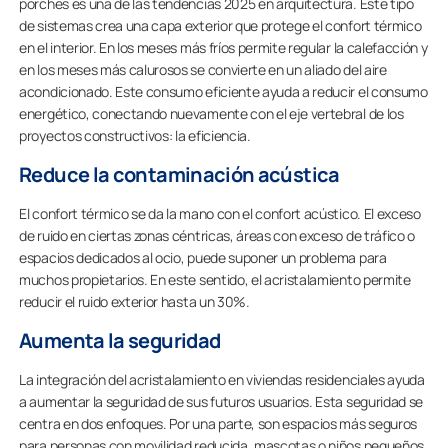
porches es una de las tendencias 2025 en arquitectura. Este tipo
de sistemas crea una capa exterior que protege el confort térmico
en el interior. En los meses más fríos permite regular la calefacción y
en los meses más calurosos se convierte en un aliado del aire
acondicionado. Este consumo eficiente ayuda a reducir el consumo
energético, conectando nuevamente con el eje vertebral de los
proyectos constructivos: la eficiencia.
Reduce la contaminación acústica
El confort térmico se da la mano con el confort acústico. El exceso
de ruido en ciertas zonas céntricas, áreas con exceso de tráfico o
espacios dedicados al ocio, puede suponer un problema para
muchos propietarios. En este sentido, el acristalamiento permite
reducir el ruido exterior hasta un 30%.
Aumenta la seguridad
La integración del acristalamiento en viviendas residenciales ayuda
a aumentar la seguridad de sus futuros usuarios. Esta seguridad se
centra en dos enfoques. Por una parte, son espacios más seguros
para personas con movilidad reducida, mascotas o niños pequeños.