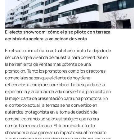
El efecto showroom: cómo el piso piloto con terraza
acristalada acelera la velocidad de venta
En el sector inmobiliario actual el piso piloto ha dejado de
ser una simple vivienda de muestra para convertirse en
la herramienta de ventas más potente de una
promoción. Tanto los promotores como los directores
comerciales saben que el cliente de hoy tiene
reticencias a comprar sobre plano. La búsqueda de la
experiencia y la calidad de vida convierte al piso piloto en
la mejor carta de presentación para una promotora. En
el contexto actual, la terraza se ha convertido en
auténtica protagonista en la toma de decisión de
compra, cobrando un valor estratégico que no era
común hace una década. El denominado efecto
showroom busca generar un impacto visual inmediato