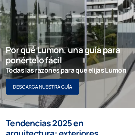
Por qué Lumon, una guía para
ponértelo fácil
Todas las razones para que elijas Lumon
DESCARGA NUESTRA GUÍA
Tendencias 2025 en
arquitectura: exteriores