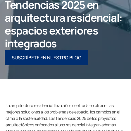
Tendencias 2025 en
CONTACTO PROFESIONAL
arquitectura residencial:
espacios exteriores
integrados
Particulares
SUSCRÍBETE EN NUESTRO BLOG
Grupo Lumon
La arquitectura residencial lleva años centrada en ofrecer las
mejores soluciones a los problemas de espacio, los cambios en el
clima o la sostenibilidad. Las tendencias 2025 de los proyectos
arquitectónicos enfocados al uso residencial integran además