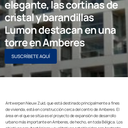
elegante, las cortinas de
CONTACTO PROFESIONAL
cristal y barandillas
Lumon destacan en una
torre en Amberes
Particulares
SUSCRÍBETE AQUÍ
Grupo Lumon
Antwerpen Nieuw Zuid, que está destinado principalmente a fines
de vivienda, está en construcción cerca del centro de Amberes. El
área en el que se sitúa es el proyecto de expansión de desarrollo
urbano más importante en Amberes, de hecho, en toda Bélgica. Los