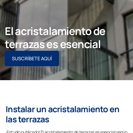
CONTACTO PROFESIONAL
El acristalamiento de
terrazas es esencial
Particulares
SUSCRÍBETE AQUÍ
Grupo Lumon
Instalar un acristalamiento en
las terrazas
¡Estudio publicado! El acristalamiento de terrazas es esencial según