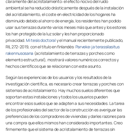
claramente del acristalamiento: el efecto nocivo del ruido
ambiental se ha reducido drásticamente después de la instalación
del acristalamiento, el coste en electricidad de los hogares ha
disminuido debido al ahorro de energía, los residentes han podido
usar sus terrazas durante varios meses más que antes y los estores
los han protegido de la luz solar y les han proporcionado
privacidad.
Mi tesis doctoral
y el manual recientemente publicado,
RIL 272-2019, con el título en finlandés:
Parveke-ja terassilasitus
rakennusosana
(acristalamiento de terrazas y porches como
elemento estructural), mostrará valores numéricos correctos y
hechos científicos que se relacionan con este asunto.
Según las experiencias de los usuarios y los resultados de la
investigación científica, es necesario crear terrazas y porches con
sistemas de acristalamiento. Hay muchos suelos diferentes que
soportan estas instalaciones y todos los usuarios pueden
encontrar esos suelos que se adapten a sus necesidades. La tarea
de los profesionales del sector de la construcción es averiguar las
preferencias de los compradores de viviendas y darles razones para
una compra que ellos mismos han considerado importantes. Creo
firmemente que el sistema de acristalamiento de terrazas sin