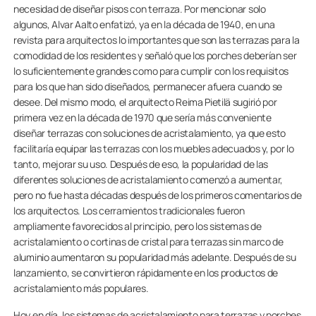
necesidad de diseñar pisos con terraza. Por mencionar solo
algunos, Alvar Aalto enfatizó, ya en la década de 1940, en una
revista para arquitectos lo importantes que son las terrazas para la
comodidad de los residentes y señaló que los porches deberían ser
lo suficientemente grandes como para cumplir con los requisitos
para los que han sido diseñados, permanecer afuera cuando se
desee. Del mismo modo, el arquitecto Reima Pietilä sugirió por
primera vez en la década de 1970 que sería más conveniente
diseñar terrazas con soluciones de acristalamiento, ya que esto
facilitaría equipar las terrazas con los muebles adecuados y, por lo
tanto, mejorar su uso. Después de eso, la popularidad de las
diferentes soluciones de acristalamiento comenzó a aumentar,
pero no fue hasta décadas después de los primeros comentarios de
los arquitectos. Los cerramientos tradicionales fueron
ampliamente favorecidos al principio, pero los sistemas de
acristalamiento o cortinas de cristal para terrazas sin marco de
aluminio aumentaron su popularidad más adelante. Después de su
lanzamiento, se convirtieron rápidamente en los productos de
acristalamiento más populares.
Hoy en día, los sistemas de acristalamiento para terrazas y porches