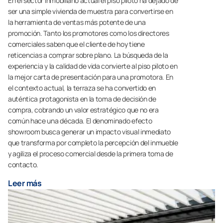
En el sector inmobiliario actual el piso piloto ha dejado de
ser una simple vivienda de muestra para convertirse en
la herramienta de ventas más potente de una
promoción. Tanto los promotores como los directores
comerciales saben que el cliente de hoy tiene
reticencias a comprar sobre plano. La búsqueda de la
experiencia y la calidad de vida convierte al piso piloto en
la mejor carta de presentación para una promotora. En
el contexto actual, la terraza se ha convertido en
auténtica protagonista en la toma de decisión de
compra, cobrando un valor estratégico que no era
común hace una década. El denominado efecto
showroom busca generar un impacto visual inmediato
que transforma por completo la percepción del inmueble
y agiliza el proceso comercial desde la primera toma de
contacto.
Leer más