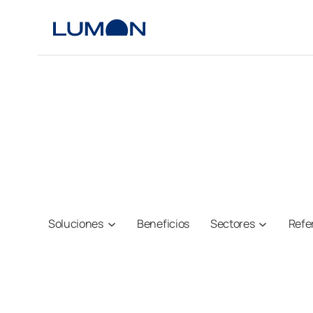
Saltar
al
contenido
Soluciones
Beneficios
Sectores
Refe