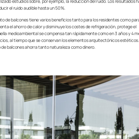
izado estudios sobre, por ejemplo, la reducción del ruido. Los resultados 
ucir el ruido audible hasta un 50%.
nto de balcones tiene varios beneficios tanto para los residentes como para
enta el ahorro de calor y disminuye los costes de refrigeración, protege el
u huella medioambiental se compensa tan rápidamente como en 3 años y 4 m
ficios, al tiempo que se conservan los elementos arquitectónicos estéticos
to de balcones ahorra tanto naturaleza como dinero.