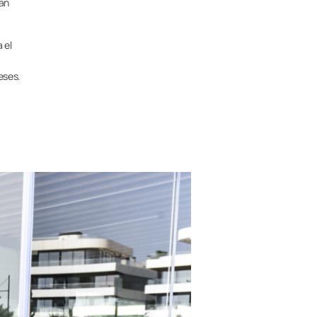
han
 el
eses.
.