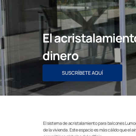
El acristalamient
dinero
SUSCRÍBETE AQUÍ
El sistema de acristalamiento para balcones Lumon 
de la vivienda. Este espacio es más cálido que el air