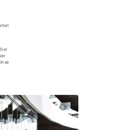
onfort
Si el
zar
cón se