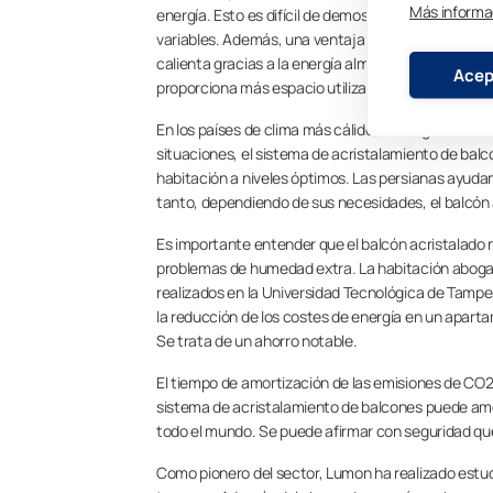
Más informa
energía. Esto es difícil de demostrar mediante cálc
variables. Además, una ventaja adicional del acrist
calienta gracias a la energía almacenada por el sol
Acep
proporciona más espacio utilizable: más espacio pa
En los países de clima más cálido, la refrigeración
situaciones, el sistema de acristalamiento de bal
habitación a niveles óptimos. Las persianas ayudan 
tanto, dependiendo de sus necesidades, el balcón a
Es importante entender que el balcón acristalado n
problemas de humedad extra. La habitación aboga po
realizados en la Universidad Tecnológica de Tampe
la reducción de los costes de energía en un apar
Se trata de un ahorro notable.
El tiempo de amortización de las emisiones de CO2,
sistema de acristalamiento de balcones puede amor
todo el mundo. Se puede afirmar con seguridad que
Como pionero del sector, Lumon ha realizado estud