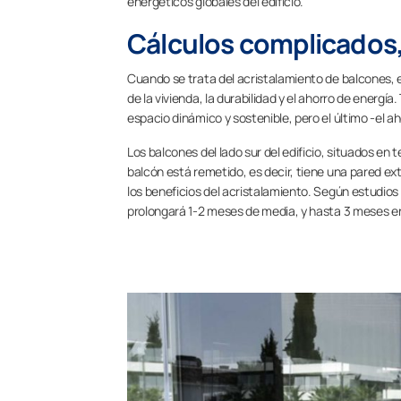
energéticos globales del edificio.
Cálculos complicados, 
Cuando se trata del acristalamiento de balcones, e
de la vivienda, la durabilidad y el ahorro de ener
espacio dinámico y sostenible, pero el último -el a
Los balcones del lado sur del edificio, situados en t
balcón está remetido, es decir, tiene una pared ext
los beneficios del acristalamiento. Según estudios 
prolongará 1-2 meses de media, y hasta 3 meses en