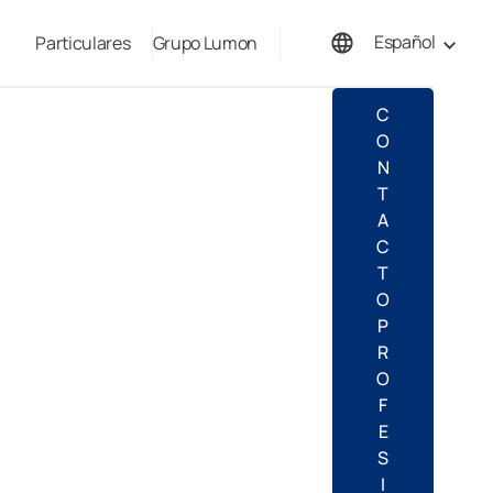
Español
Particulares
Grupo Lumon
English
C
O
N
T
A
C
T
O
P
R
O
F
E
S
I