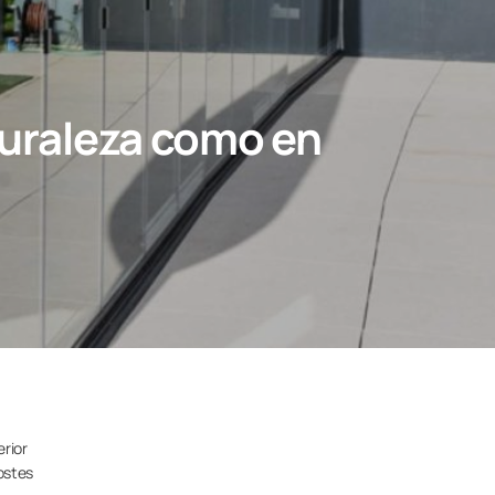
aturaleza como en
erior
costes