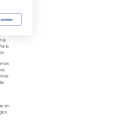
ez que
 cookies
ipo de
n la
Por lo
ón.
an los
ios
ntral,
ia.
as, en
gico.