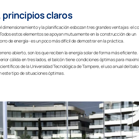
principios claros
l dimensionamiento y la planificación esbozan tres grandes ventajas: el c
gía. Todos estos elementos se apoyan mutuamente en la construcción de un
horro de energía- es un poco más difícil de demostrar en la práctica.
erreno abierto, son los que reciben la energía solar de forma más eficiente. 
erior cálida en tres lados, el balcón tiene condiciones óptimas para maximi
científicos de la Universidad Tecnológica de Tampere, el uso anual del bal
 este tipo de situaciones óptimas.