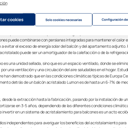
ción
ulos, ya que las cargas de viento, así como los patrones de viento, son muy
alamiento de balcones es que, en los días frescos y soleados, el espacio se
, lo que reduce de nuevo el coste de la calefacción del apartamento, a la v
tar cookies
Configuración de
Solo cookies necesarias
ra la vida.
 de un apartamento suele requerir más energía que la calefacción. En este t
cones puede combinarse con persianas integradas para mantener el calor e
a evitar el exceso de energía solar del balcón y del apartamento adjunto. 
cristalado puede ser un amortiguador de la calefacción o de la refrigeraci
o es una unidad sellada, sino que es un espacio ventilado, donde se elimin
r una ventilación y una circulación del aire saludables en el hogar. Estud
re han demostrado que en las condiciones climáticas típicas de Europa Ce
tamento detrás de un balcón acristalado Lumon es de hasta un 6-7% de med
 desde la extracción hasta la fabricación, pasando por la instalación de un
tizarse en 3-5 años, dependiendo de las diferentes condiciones climátic
 invertir en un sistema de acristalamiento para balcones es un acto ecoló
ios independientes para averiguar los beneficios del acristalamiento para