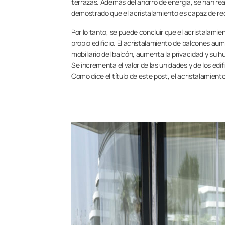
terrazas. Además del ahorro de energía, se han real
demostrado que el acristalamiento es capaz de red
Por lo tanto, se puede concluir que el acristalamie
propio edificio. El acristalamiento de balcones aum
mobiliario del balcón, aumenta la privacidad y s
Se incrementa el valor de las unidades y de los edi
Como dice el título de este post, el acristalamien