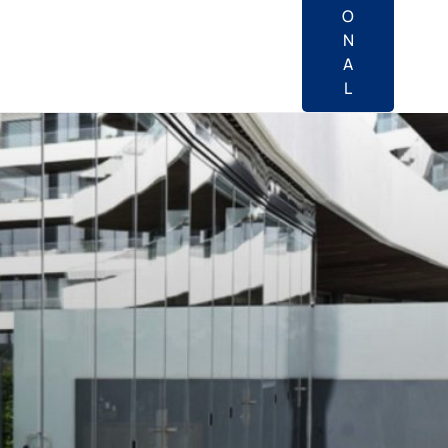
O
N
A
L