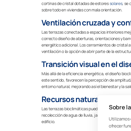
cortinas de cristal dotadas de estores
solares
, se 
sobre todo en viviendas con mala orientación.
Ventilación cruzada y con
Las terrazas conectadas a espacios interiores mejo
correcto diseño de aberturas, orientaciones y ba
energético adicional. Los cerramientos de cristal 
ventilación o la opción de abrir parte de la estructu
Transición visual en el di
Más allá de la eficiencia energética, el diseño bio
este sentido, favorecen la percepción de amplitud, e
entorno natural, mejorando así el bienestar y la sa
Recursos naturales en la 
Sobre la
Las terrazas bioclimáticas pueden incorporar sis
recolección de agua de lluvia, jardines verticales 
Utilizamos 
edificio.
ofrecer fun