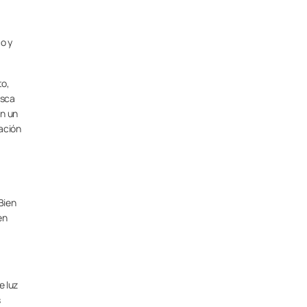
o y
to,
usca
an un
cación
 Bien
en
e luz
s