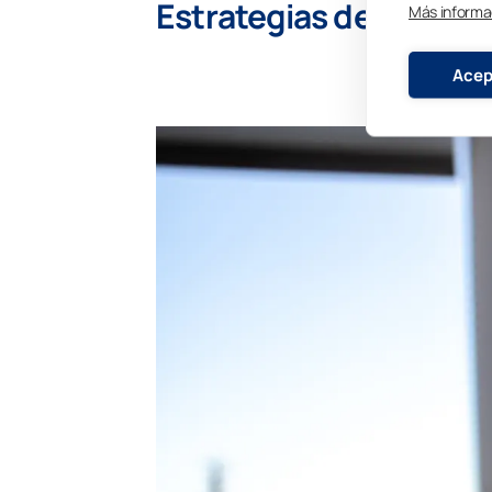
Estrategias de diseño 
Más informa
Acep