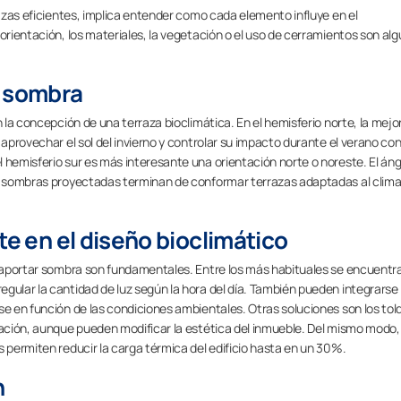
razas eficientes, implica entender como cada elemento influye en el
 orientación, los materiales, la vegetación o el uso de cerramientos son al
e sombra
n la concepción de una terraza bioclimática. En el hemisferio norte, la mejo
 aprovechar el sol del invierno y controlar su impacto durante el verano co
 hemisferio sur es más interesante una orientación norte o noreste. El án
as sombras proyectadas terminan de conformar terrazas adaptadas al clima
te en el diseño bioclimático
ra aportar sombra son fundamentales. Entre los más habituales se encuentra
gular la cantidad de luz según la hora del día. También pueden integrarse
se en función de las condiciones ambientales. Otras soluciones son los tol
lación, aunque pueden modificar la estética del inmueble. Del mismo modo,
s permiten reducir la carga térmica del edificio hasta en un 30%.
n