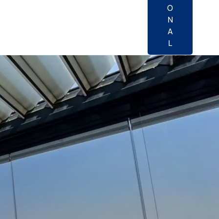
O
N
A
L