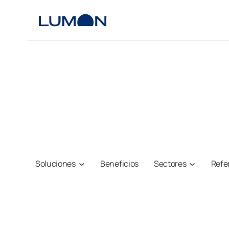
Saltar
al
contenido
Soluciones
Beneficios
Sectores
Refe