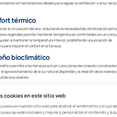
convierten en herramientas ideales para regular la ventilación o la luz natura
fort térmico
ran la circulación del aire, reduciendo la necesidad de climatización extra
rreras vegetales permite mantener temperaturas confortables sin un cons
ayudan a mantener la temperatura interior, posibilitando una posición de
ra para mejorar el confort en la terraza.
seño bioclimático
climático permite a las terrazas actuar como zonas de conexión con el exteri
l aprovechamiento de la luz natural disponible y la relación de la vivienda 
lud de sus usuarios.
arquitectura sostenible
s cookies en este sitio web
temas que ayuden a
aprovechar los recursos naturales
Los sistemas de
o paneles solares integrados, reforzando así la autosuficiencia energética de
cookies en nuestro sitio web para analizar el rendimiento y el uso del
ciones de redes sociales y mejorar y personalizar el contenido y la p