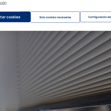
bioclimáticos aplicadas a terraza
ción
tar cookies
Configuración de
Solo cookies necesarias