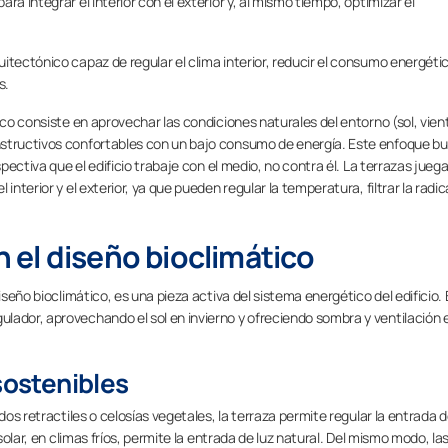
a integrar el interior con el exterior y, al mismo tiempo, optimizar el
itectónico capaz de regular el clima interior, reducir el consumo energétic
s.
ico consiste en aprovechar las condiciones naturales del entorno (sol, vien
nstructivos confortables con un bajo consumo de energía. Este enfoque b
spectiva que el edificio trabaje con el medio, no contra él. La terrazas jueg
interior y el exterior, ya que pueden regular la temperatura, filtrar la radi
en el diseño bioclimático
iseño bioclimático, es una pieza activa del sistema energético del edificio.
lador, aprovechando el sol en invierno y ofreciendo sombra y ventilación 
sostenibles
dos retractiles o celosías vegetales, la terraza permite regular la entrada d
solar, en climas fríos, permite la entrada de luz natural. Del mismo modo, la