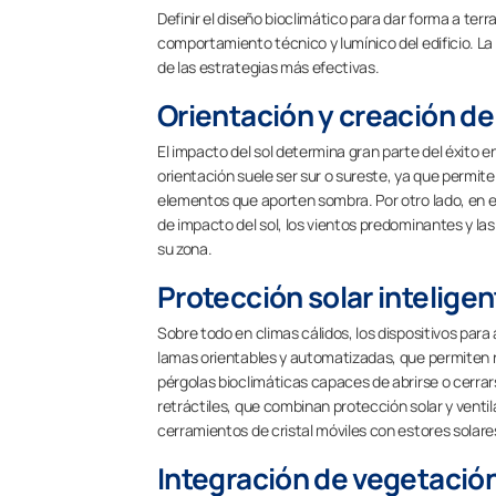
Definir el diseño bioclimático para dar forma a ter
comportamiento técnico y lumínico del edificio. La
de las estrategias más efectivas.
Orientación y creación d
El impacto del sol determina gran parte del éxito e
orientación suele ser sur o sureste, ya que permite
elementos que aporten sombra. Por otro lado, en el
de impacto del sol, los vientos predominantes y l
su zona.
Protección solar inteligen
Sobre todo en climas cálidos, los dispositivos pa
lamas orientables y automatizadas, que permiten re
pérgolas bioclimáticas capaces de abrirse o cerrar
retráctiles, que combinan protección solar y venti
cerramientos de cristal móviles con estores solare
Integración de vegetació