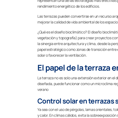
representan una de las estrategias más efectivas par
rendimiento energético de los edificios.
Las terrazas pueden convertirse en un recurso arqu
mejorar la calidad de vida ambiental de los espacio
¿Qué es el diseño bioclimático? El diseño bioclimát
vegetación y topografía) para crear proyectos co
la sinergia entre arquitectura y clima, desde la per
papel estratégico como zonas de transición entre el 
solar o favorecer la ventilación.
El papel de la terraza 
La terraza no es solo una extensión exterior en el d
diseñada, puede funcionar como un microclima regu
verano
Control solar en terrazas 
Ya sea con el uso de pérgolas, lamas orientales, tol
y calor. En climas cálidos, evita la sobreexposición 