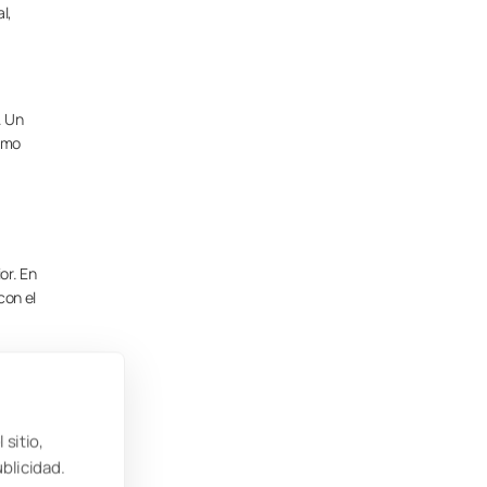
l,
. Un
umo
or. En
con el
l
 sitio,
ublicidad.