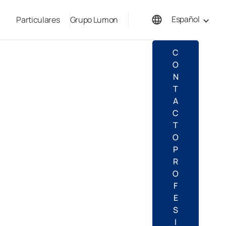
Español
Particulares
Grupo Lumon
English
C
O
N
T
A
C
T
O
P
R
O
F
E
S
I