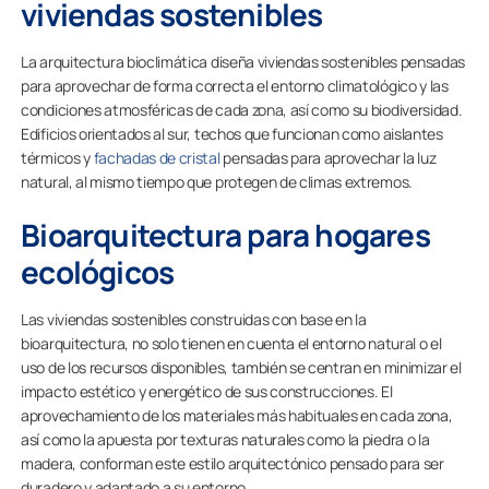
viviendas sostenibles
La arquitectura bioclimática diseña viviendas sostenibles pensadas
para aprovechar de forma correcta el entorno climatológico y las
condiciones atmosféricas de cada zona, así como su biodiversidad.
Edificios orientados al sur, techos que funcionan como aislantes
térmicos y
fachadas de cristal
pensadas para aprovechar la luz
natural, al mismo tiempo que protegen de climas extremos.
Bioarquitectura para hogares
ecológicos
Las viviendas sostenibles construidas con base en la
bioarquitectura, no solo tienen en cuenta el entorno natural o el
uso de los recursos disponibles, también se centran en minimizar el
impacto estético y energético de sus construcciones. El
aprovechamiento de los materiales más habituales en cada zona,
así como la apuesta por texturas naturales como la piedra o la
madera, conforman este estilo arquitectónico pensado para ser
duradero y adaptado a su entorno.