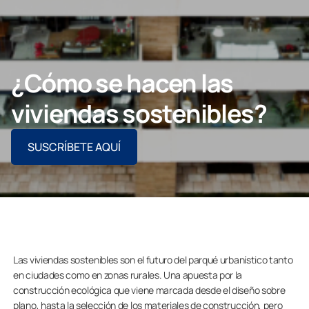
CONTACTO PROFESIONAL
¿Cómo se hacen las
Particulares
viviendas sostenibles?
Grupo Lumon
SUSCRÍBETE AQUÍ
Las viviendas sostenibles son el futuro del parqué urbanístico tanto
en ciudades como en zonas rurales. Una apuesta por la
construcción ecológica que viene marcada desde el diseño sobre
plano, hasta la selección de los materiales de construcción, pero