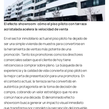
El efecto showroom: cómo el piso piloto con terraza
acristalada acelera la velocidad de venta
En el sector inmobiliario actual el piso piloto ha dejado de
ser una simple vivienda de muestra para convertirse en
la herramienta de ventas más potente de una
promoción. Tanto los promotores como los directores
comerciales saben que el cliente de hoy tiene
reticencias a comprar sobre plano. La búsqueda de la
experiencia y la calidad de vida convierte al piso piloto en
la mejor carta de presentación para una promotora. En
el contexto actual, la terraza se ha convertido en
auténtica protagonista en la toma de decisión de
compra, cobrando un valor estratégico que no era
común hace una década. El denominado efecto
showroom busca generar un impacto visual inmediato
que transforma por completo la percepción del inmueble