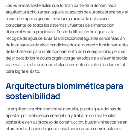
Las viviendas sostenibles que forman parte de la denominada
arquitectura circular son aquellas capaces de autoabastecerse y al
mismo tiempo no generar residuos gracias a la utilización
consciente de todos los sistemas y fuentes de alimentación
disponibles para propiciarla. Desde la filtración de aguas, a la
recogida de agua de lluvia, la utilización del agua de condensación
de los aparatos de aire acondicionado o el correcto funcionamiento
de las baterías para el almacenamiento de la energía solar, pero sin
dejar de lado los residuos orgánicos generados día a día en la propia
vivienda. Un reto en el que el planteamiento inicial es fundamental
para lograr el éxito.
Arquitectura biomimética para
sostenibilidad
La arquitectura biomimética va más allá, puesto que además de
apostar por la eficiencia energética y trabajar con materiales
sostenibles en su proceso de construcción, buscan mimetizarse en
el ambiente, haciendo que la casa funcione casi como cualquier