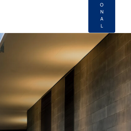
O
N
A
L