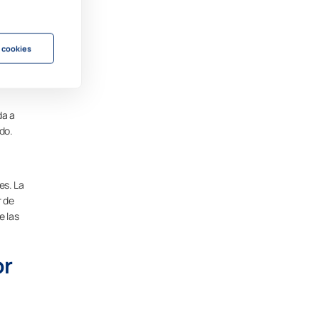
para
 cookies
. Esta
da a
do.
es. La
r de
e las
or