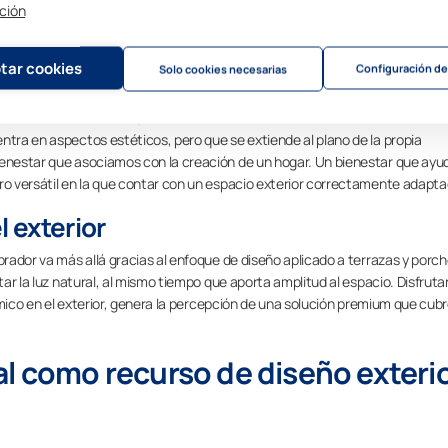
ción
diseño exterior convierte a los proyectos inmobiliarios en una oportunidad 
r son espacios habitables y versátiles.
tar cookies
Configuración de
Solo cookies necesarias
calidad y bienestar
de la vivienda habitual, también relaciona el diseño exterior con la calidad
ntra en aspectos estéticos, pero que se extiende al plano de la propia
ienestar que asociamos con la creación de un hogar. Un bienestar que ayu
uro versátil en la que contar con un espacio exterior correctamente adapta
l exterior
prador va más allá gracias al enfoque de diseño aplicado a terrazas y porch
tar la luz natural, al mismo tiempo que aporta amplitud al espacio. Disfruta
érmico en el exterior, genera la percepción de una solución premium que cubr
al como recurso de diseño exteri