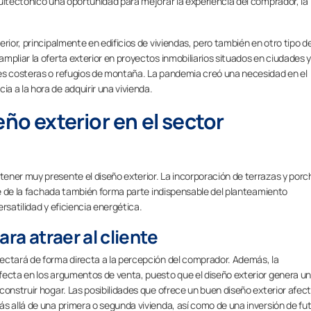
uitectónico una oportunidad para mejorar la experiencia del comprador, la
rior, principalmente en edificios de viviendas, pero también en otro tipo d
mpliar la oferta exterior en proyectos inmobiliarios situados en ciudades y
es costeras o refugios de montaña. La pandemia creó una necesidad en el
 a la hora de adquirir una vivienda.
eño exterior en el sector
ener muy presente el diseño exterior. La incorporación de terrazas y porc
nte de la fachada también forma parte indispensable del planteamiento
ersatilidad y eficiencia energética.
ara atraer al cliente
ectará de forma directa a la percepción del comprador. Además, la
fecta en los argumentos de venta, puesto que el diseño exterior genera u
construir hogar. Las posibilidades que ofrece un buen diseño exterior afec
s allá de una primera o segunda vivienda, así como de una inversión de fut