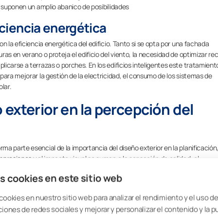
s suponen un amplio abanico de posibilidades
ficiencia energética
n la eficiencia energética del edificio. Tanto si se opta por una fachada
as en verano o proteja el edificio del viento, la necesidad de optimizar re
icarse a terrazas o porches. En los edificios inteligentes este tratamient
para mejorar la gestión de la electricidad, el consumo de los sistemas de
lar.
 exterior en la percepción del
a parte esencial de la importancia del diseño exterior en la planificación
presiones y el impacto visual se suman a la sensación de calidad, el
que ofrece la integración del interior y el exterior. Estas percepciones apoy
s cookies en este sitio web
ado y una significativa mejora del atractivo comercial.
ractivo visual
cookies en nuestro sitio web para analizar el rendimiento y el uso del
ciones de redes sociales y mejorar y personalizar el contenido y la p
to las primeras impresiones del comprador pueden marcar la decisión de