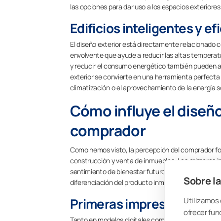
las opciones para dar uso a los espacios exteriore
Edificios inteligentes y e
El diseño exterior está directamente relacionado co
envolvente que ayude a reducir las altas temperatur
y reducir el consumo energético también pueden apl
exterior se convierte en una herramienta perfecta 
climatización o el aprovechamiento de la energía so
Cómo influye el diseño
comprador
Como hemos visto, la percepción del comprador form
construcción y venta de inmuebles. Las primeras im
sentimiento de bienestar futuro o las posibilidades 
Sobre la
diferenciación del producto inmobiliario en un merc
Primeras impresiones y at
Utilizamos 
ofrecer fun
Tanto en modelos digitales como en viviendas pilo