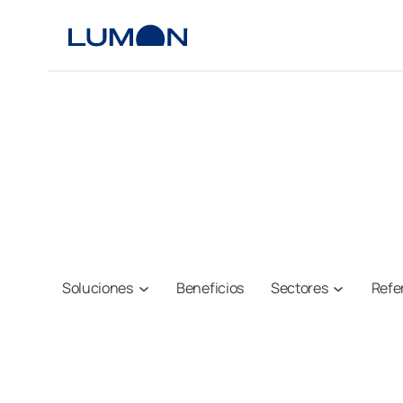
Saltar
al
contenido
Soluciones
Beneficios
Sectores
Refe