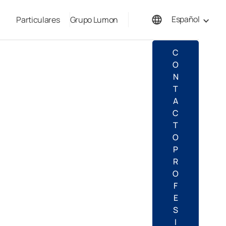
Español
Particulares
Grupo Lumon
English
C
O
N
T
A
C
T
O
P
R
O
F
E
S
I