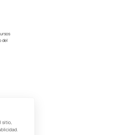
cursos
o del
,
an la
 sitio,
ublicidad.