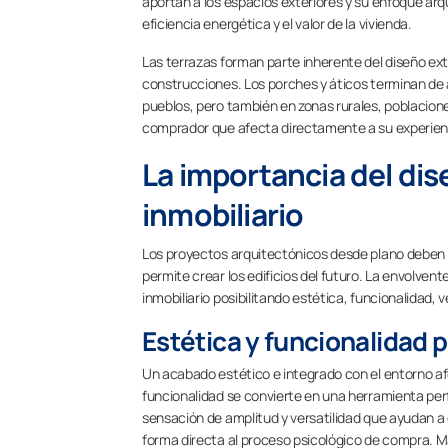
aportan a los espacios exteriores y su enfoque arq
eficiencia energética y el valor de la vivienda.
Las terrazas forman parte inherente del diseño exte
construcciones. Los porches y áticos terminan de a
pueblos, pero también en zonas rurales, poblacion
comprador que afecta directamente a su experiencia
La importancia del dis
inmobiliario
Los proyectos arquitectónicos desde plano deben t
permite crear los edificios del futuro. La envolve
inmobiliario posibilitando estética, funcionalidad, v
Estética y funcionalidad p
Un acabado estético e integrado con el entorno af
funcionalidad se convierte en una herramienta per
sensación de amplitud y versatilidad que ayudan a 
forma directa al proceso psicológico de compra. Má