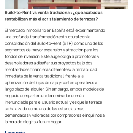
Build-to-Rent vs venta tradicional: ¿qué acabados
rentabilizan más el acristalamiento de terrazas?
El mercado inmobiliario en España está experimentando
una profunda transformación estructural con la
consolidación del Build-to-Rent (BTR) como uno de los
segmentos de mayor expansión y atracción para los
fondos de inversión. Este auge obliga a promotoras y
desarrolladores a diseñar sus proyectos bajo dos
mentalidades financieras diferentes: la rentabilidad
inmediata de la venta tradicional, frente a la
optimización de flujos de caja y costes operativos a
largo plazo del alquiler. Sin embargo, ambos modelos de
negocio comparten un denominador común
irrenunciable para el usuario actual, y es que la terraza
se ha alzado como una de las estancias más
demandadas y valoradas por compradores e inquilinos a
la hora de elegir su futuro hogar.
Leer más