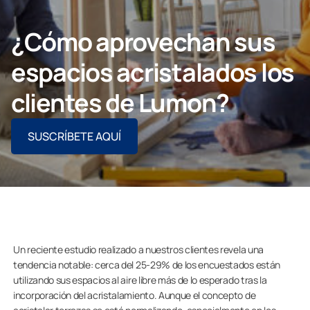
CONTACTO PROFESIONAL
¿Cómo aprovechan sus
espacios acristalados los
clientes de Lumon?
Particulares
SUSCRÍBETE AQUÍ
Grupo Lumon
Un reciente estudio realizado a nuestros clientes revela una
tendencia notable: cerca del 25-29% de los encuestados están
utilizando sus espacios al aire libre más de lo esperado tras la
incorporación del acristalamiento. Aunque el concepto de