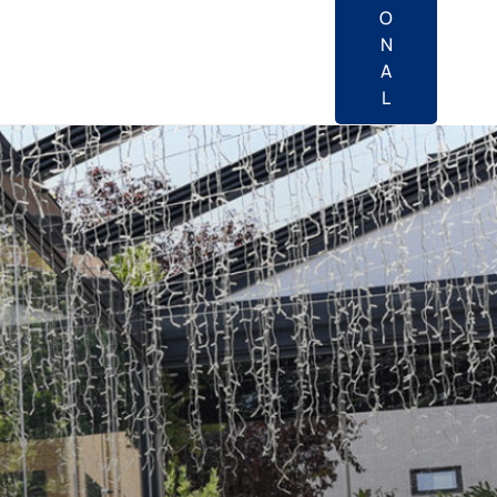
O
N
A
L