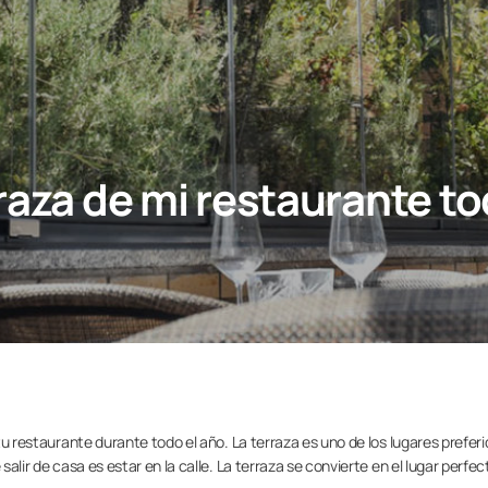
raza de mi restaurante to
 tu restaurante durante todo el año. La terraza es uno de los lugares prefer
salir de casa es estar en la calle. La terraza se convierte en el lugar perfec