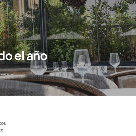
do el año
idos
to