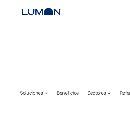
Saltar
al
contenido
Soluciones
Beneficios
Sectores
Refe