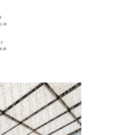
l
, la
 y
s al