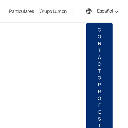
Español
Particulares
Grupo Lumon
English
C
O
N
T
A
C
T
O
P
R
O
F
E
S
I