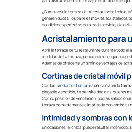
para disfrutar del exterior bajo un cómodo refugio.
¿Cómo abrir la terraza de mi restaurante todo el a
generen dudas, los paneles móviles acristalados te
condiciones perfectas para cada servicio, día del
Acristalamiento para u
Abrir la terraza de tu restaurante durante todo el 
medidas de tu terraza, generando un lugar acogedor
Además de ofrecerte un sinfín de ventajas de acris
Cortinas de cristal móvil 
Con los
productos Lumon
es sencillo abrir la terr
plegable y abatible, te permite decidir si quieres ma
Con su posición de ventilación, podrás seleccionar
terraza correctamente climatizada convertirá tu neg
Intimidad y sombras con l
En ocasiones, el cristal puede resultar incómodo, si