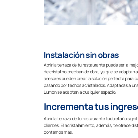
Instalación sin obras
Abrir la terraza de tu restaurante puede ser la me
de cristal no precisan de obra, ya que se adaptan 
asesores pueden crear la solución perfecta para c
pasando por techos acristalados. Adaptadas a una 
Lumon se adaptan a cualquier espacio.
Incrementa tus ingres
Abrir la terraza de tu restaurante todo el año sig
clientes. El acristalamiento, además, te ofrece dis
contamos más.