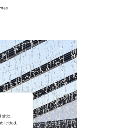
entes
 sitio,
ublicidad.