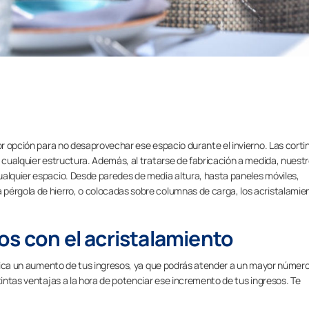
jor opción para no desaprovechar ese espacio durante el invierno. Las corti
a cualquier estructura. Además, al tratarse de fabricación a medida, nuest
ualquier espacio. Desde paredes de media altura, hasta paneles móviles,
pérgola de hierro, o colocadas sobre columnas de carga, los acristalamie
os con el acristalamiento
nifica un aumento de tus ingresos, ya que podrás atender a un mayor númer
tintas ventajas a la hora de potenciar ese incremento de tus ingresos. Te