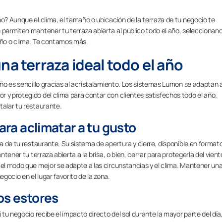
ño? Aunque el clima, el tamaño o ubicación de la terraza de tu negocio te
 permiten mantener tu terraza abierta al público todo el año, seleccionand
 año o clima. Te contamos más.
na terraza ideal todo el año
año es sencillo gracias al acristalamiento. Los sistemas Lumon se adaptan a
 y protegido del clima para contar con clientes satisfechos todo el año.
talar tu restaurante.
para aclimatar a tu gusto
aza de tu restaurante. Su sistema de apertura y cierre, disponible en format
ntener tu terraza abierta a la brisa, o bien, cerrar para protegerla del vient
 el modo que mejor se adapte a las circunstancias y el clima. Mantener un
ocio en el lugar favorito de la zona.
os estores
 tu negocio recibe el impacto directo del sol durante la mayor parte del día,