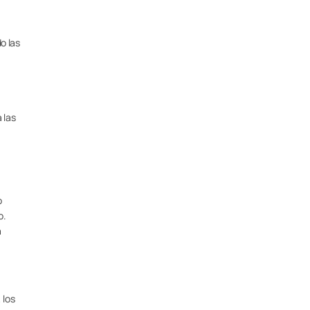
o las
 las
o
o.
a
 los