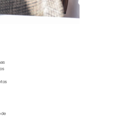
nas
ros
ntos
o de