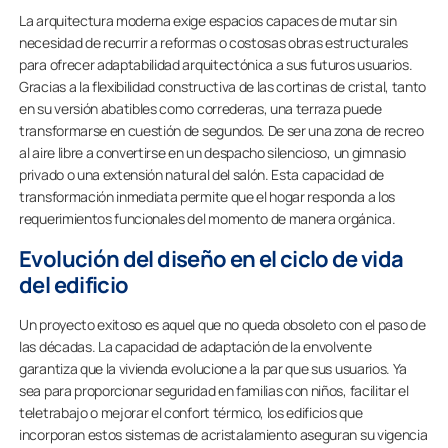
La arquitectura moderna exige espacios capaces de mutar sin
necesidad de recurrir a reformas o costosas obras estructurales
para ofrecer adaptabilidad arquitectónica a sus futuros usuarios.
Gracias a la flexibilidad constructiva de las cortinas de cristal, tanto
en su versión abatibles como correderas, una terraza puede
transformarse en cuestión de segundos. De ser una zona de recreo
al aire libre a convertirse en un despacho silencioso, un gimnasio
privado o una extensión natural del salón. Esta capacidad de
transformación inmediata permite que el hogar responda a los
requerimientos funcionales del momento de manera orgánica.
Evolución del diseño en el ciclo de vida
del edificio
Un proyecto exitoso es aquel que no queda obsoleto con el paso de
las décadas. La capacidad de adaptación de la envolvente
garantiza que la vivienda evolucione a la par que sus usuarios. Ya
sea para proporcionar seguridad en familias con niños, facilitar el
teletrabajo o mejorar el confort térmico, los edificios que
incorporan estos sistemas de acristalamiento aseguran su vigencia