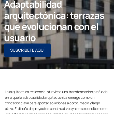
Adaptabilidad
CONTACTO PROFESIONAL
arquitectónica: terrazas
que evolucionan con el
usuario
Particulares
SUSCRÍBETE AQUÍ
Grupo Lumon
La arquitectura residencial atraviesa una transformación profunda
en la que la adaptabilidad arquitectónica emerge como un
concepto clave para aportar soluciones a corto, medio y largo
plazo. El diseño de proyectos constructivos ya no se concibe como