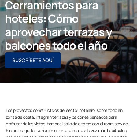
Cerramientos para
CONTACTO PROFESIONAL
hoteles: Cómo
aprovechar terrazas y
balcones todo el año
Particulares
SUSCRÍBETE AQUÍ
Grupo Lumon
Los proyectos constructivos del sector hotelero, sobre todo en
zonas de costa, integran terrazas y balcones pensados para
disfrutar de las vistas, tomar el sol o deleitarse con el room service.
Sin embargo, las variaciones en el clima, cada vez más habituales,