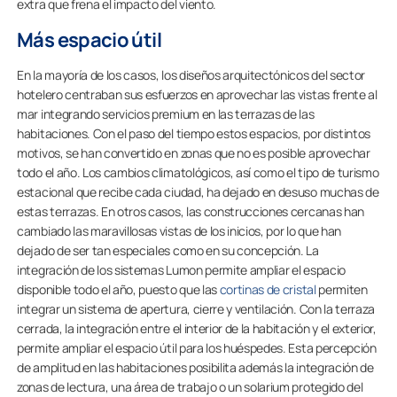
extra que frena el impacto del viento.
Más espacio útil
En la mayoría de los casos, los diseños arquitectónicos del sector
hotelero centraban sus esfuerzos en aprovechar las vistas frente al
mar integrando servicios premium en las terrazas de las
habitaciones. Con el paso del tiempo estos espacios, por distintos
motivos, se han convertido en zonas que no es posible aprovechar
todo el año. Los cambios climatológicos, así como el tipo de turismo
estacional que recibe cada ciudad, ha dejado en desuso muchas de
estas terrazas. En otros casos, las construcciones cercanas han
cambiado las maravillosas vistas de los inicios, por lo que han
dejado de ser tan especiales como en su concepción. La
integración de los sistemas Lumon permite ampliar el espacio
disponible todo el año, puesto que las
cortinas de cristal
permiten
integrar un sistema de apertura, cierre y ventilación. Con la terraza
cerrada, la integración entre el interior de la habitación y el exterior,
permite ampliar el espacio útil para los huéspedes. Esta percepción
de amplitud en las habitaciones posibilita además la integración de
zonas de lectura, una área de trabajo o un solarium protegido del