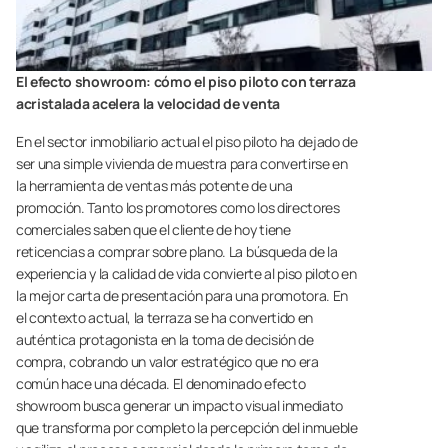
El efecto showroom: cómo el piso piloto con terraza
acristalada acelera la velocidad de venta
En el sector inmobiliario actual el piso piloto ha dejado de
ser una simple vivienda de muestra para convertirse en
la herramienta de ventas más potente de una
promoción. Tanto los promotores como los directores
comerciales saben que el cliente de hoy tiene
reticencias a comprar sobre plano. La búsqueda de la
experiencia y la calidad de vida convierte al piso piloto en
la mejor carta de presentación para una promotora. En
el contexto actual, la terraza se ha convertido en
auténtica protagonista en la toma de decisión de
compra, cobrando un valor estratégico que no era
común hace una década. El denominado efecto
showroom busca generar un impacto visual inmediato
que transforma por completo la percepción del inmueble