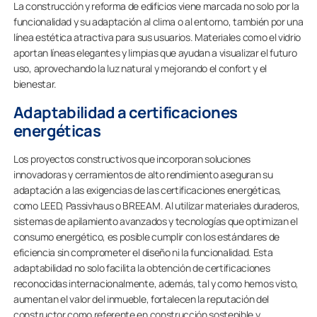
La construcción y reforma de edificios viene marcada no solo por la
funcionalidad y su adaptación al clima o al entorno, también por una
línea estética atractiva para sus usuarios. Materiales como el vidrio
aportan líneas elegantes y limpias que ayudan a visualizar el futuro
uso, aprovechando la luz natural y mejorando el confort y el
bienestar.
Adaptabilidad a certificaciones
energéticas
Los proyectos constructivos que incorporan soluciones
innovadoras y cerramientos de alto rendimiento aseguran su
adaptación a las exigencias de las certificaciones energéticas,
como LEED, Passivhaus o BREEAM. Al utilizar materiales duraderos,
sistemas de apilamiento avanzados y tecnologías que optimizan el
consumo energético, es posible cumplir con los estándares de
eficiencia sin comprometer el diseño ni la funcionalidad. Esta
adaptabilidad no solo facilita la obtención de certificaciones
reconocidas internacionalmente, además, tal y como hemos visto,
aumentan el valor del inmueble, fortalecen la reputación del
constructor como referente en construcción sostenible y