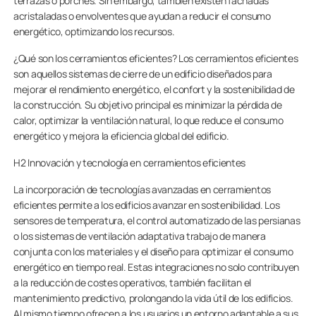
terrazas o porches. Sin embargo, también existen fachadas
acristaladas o envolventes que ayudan a reducir el consumo
energético, optimizando los recursos.
¿Qué son los cerramientos eficientes? Los cerramientos eficientes
son aquellos sistemas de cierre de un edificio diseñados para
mejorar el rendimiento energético, el confort y la sostenibilidad de
la construcción. Su objetivo principal es minimizar la pérdida de
calor, optimizar la ventilación natural, lo que reduce el consumo
energético y mejora la eficiencia global del edificio.
H2 Innovación y tecnología en cerramientos eficientes
La incorporación de tecnologías avanzadas en cerramientos
eficientes permite a los edificios avanzar en sostenibilidad. Los
sensores de temperatura, el control automatizado de las persianas
o los sistemas de ventilación adaptativa trabajo de manera
conjunta con los materiales y el diseño para optimizar el consumo
energético en tiempo real. Estas integraciones no solo contribuyen
a la reducción de costes operativos, también facilitan el
mantenimiento predictivo, prolongando la vida útil de los edificios.
Al mismo tiempo ofrecen a los usuarios un entorno adaptable a sus