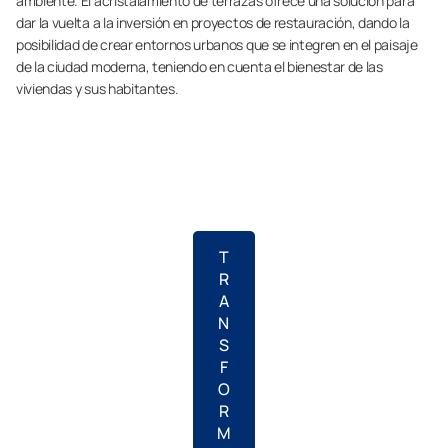
ambiente. El acristalamiento de terrazas ofrece una solución para
dar la vuelta a la inversión en proyectos de restauración, dando la
posibilidad de crear entornos urbanos que se integren en el paisaje
de la ciudad moderna, teniendo en cuenta el bienestar de las
viviendas y sus habitantes.
T
R
A
N
S
F
O
R
M