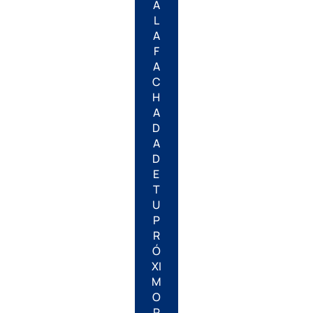
A
L
A
F
A
C
H
A
D
A
D
E
T
U
P
R
Ó
XI
M
O
P