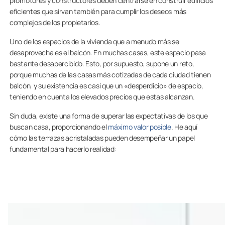
promotores y constructores deben centrarse en construir edificios
eficientes que sirvan también para cumplir los deseos más
complejos de los propietarios.
Uno de los espacios de la vivienda que a menudo más se
desaprovecha es el balcón. En muchas casas, este espacio pasa
bastante desapercibido. Esto, por supuesto, supone un reto,
porque muchas de las casas más cotizadas de cada ciudad tienen
balcón, y su existencia es casi que un «desperdicio» de espacio,
teniendo en cuenta los elevados precios que estas alcanzan.
Sin duda, existe una forma de superar las expectativas de los que
buscan casa, proporcionando el
máximo valor posible
. He aquí
cómo las terrazas acristaladas pueden desempeñar un papel
fundamental para hacerlo realidad: