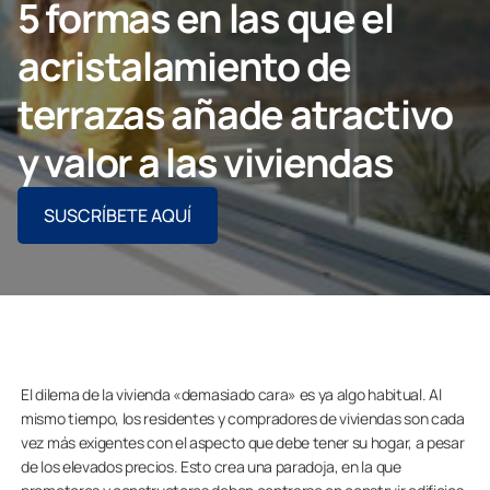
5 formas en las que el
CONTACTO PROFESIONAL
acristalamiento de
terrazas añade atractivo
y valor a las viviendas
Particulares
SUSCRÍBETE AQUÍ
Grupo Lumon
El dilema de la vivienda «demasiado cara» es ya algo habitual. Al
mismo tiempo, los residentes y compradores de viviendas son cada
vez más exigentes con el aspecto que debe tener su hogar, a pesar
de los elevados precios. Esto crea una paradoja, en la que