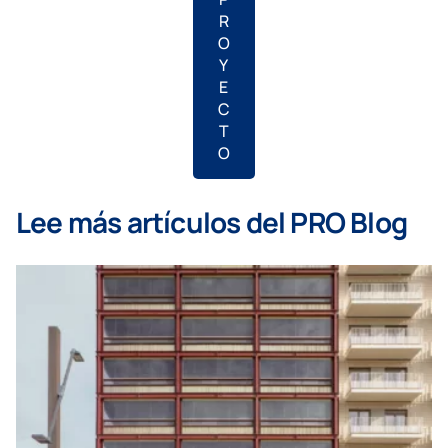
R
O
Y
E
C
T
O
Lee más artículos del PRO Blog