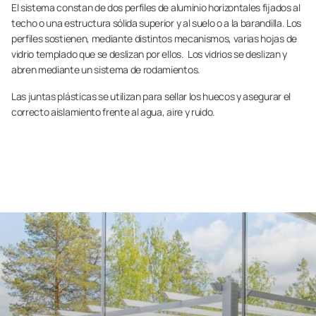
El sistema constan de dos perfiles de aluminio horizontales fijados al
techo o una estructura sólida superior y al suelo o a la barandilla. Los
perfiles sostienen, mediante distintos mecanismos, varias hojas de
vidrio templado que se deslizan por ellos.​ ​ Los vidrios se deslizan y
abren mediante un sistema de rodamientos.​​ ​
Las juntas plásticas se utilizan para sellar los huecos y asegurar el
correcto aislamiento frente al agua, aire y ruido.​