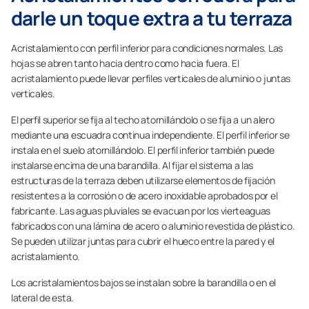
darle un toque extra a tu terraza
Acristalamiento con perfil inferior para condiciones normales. Las
hojas se abren tanto hacia dentro como hacia fuera. El
acristalamiento puede llevar perfiles verticales de aluminio o juntas
verticales.
El perfil superior se fija al techo atornillándolo o se fija a un alero
mediante una escuadra continua independiente. El perfil inferior se
instala en el suelo atornillándolo. El perfil inferior también puede
instalarse encima de una barandilla. Al fijar el sistema a las
estructuras de la terraza deben utilizarse elementos de fijación
resistentes a la corrosión o de acero inoxidable aprobados por el
fabricante. Las aguas pluviales se evacuan por los vierteaguas
fabricados con una lámina de acero o aluminio revestida de plástico.
Se pueden utilizar juntas para cubrir el hueco entre la pared y el
acristalamiento.
Los acristalamientos bajos se instalan sobre la barandilla o en el
lateral de esta.