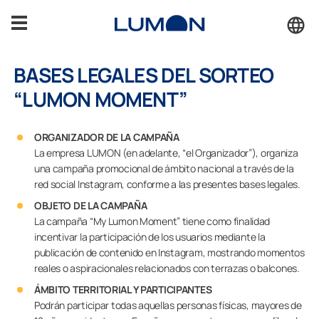
Saltar
al
contenido
BASES LEGALES DEL SORTEO
Terrazas
“LUMON MOMENT”
Porches
ORGANIZADOR DE LA CAMPAÑA
La empresa LUMON (en adelante, “el Organizador”), organiza
Cerramientos
una campaña promocional de ámbito nacional a través de la
red social Instagram, conforme a las presentes bases legales.
Inspiración
OBJETO DE LA CAMPAÑA
La campaña “My Lumon Moment” tiene como finalidad
incentivar la participación de los usuarios mediante la
Accesorios
publicación de contenido en Instagram, mostrando momentos
reales o aspiracionales relacionados con terrazas o balcones.
Soporte
ÁMBITO TERRITORIAL Y PARTICIPANTES
Podrán participar todas aquellas personas físicas, mayores de