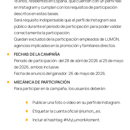
18 años, residentes en España, que cuenten con un perfil real
Contacto
en Instagram y cumplan con los requisitos de participación
descritos en estas bases.
Será requisito indispensable que el perfil de Instagram sea
público durante el periodo de participación para poder validar
PIDE ASESORAMIENTO AQUÍ
correctamente la participación.
Quedan excluidos de la participación empleados de LUMON,
agencias implicadas en la promoción y familiares directos.
FECHAS DE LA CAMPAÑA
Profesionales
Periodo de participación: del 28 de abril de 2026 al 25 de mayo
de 2026, ambos inclusive.
Fecha de anuncio del ganador: 26 de mayo de 2026.
Grupo Lumon
MECÁNICA DE PARTICIPACIÓN
Para participar en la campaña, los usuarios deberán:
Tienda Online
Publicar una foto o vídeo en su perfil de Instagram.
Etiquetar la cuenta oficial @lumon_es.
Incluir el hashtag #MyLumonMoment.