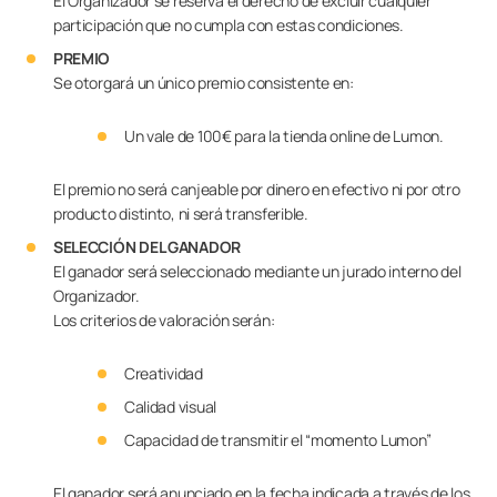
El Organizador se reserva el derecho de excluir cualquier
participación que no cumpla con estas condiciones.
PREMIO
Se otorgará un único premio consistente en:
Un vale de 100€ para la tienda online de Lumon.
El premio no será canjeable por dinero en efectivo ni por otro
producto distinto, ni será transferible.
SELECCIÓN DEL GANADOR
El ganador será seleccionado mediante un jurado interno del
Organizador.
Los criterios de valoración serán:
Creatividad
Calidad visual
Capacidad de transmitir el “momento Lumon”
El ganador será anunciado en la fecha indicada a través de los