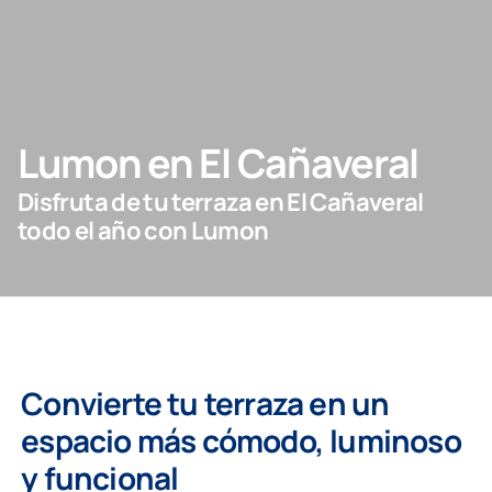
Contacto
PIDE ASESORAMIENTO AQUÍ
Lumon en El Cañaveral
Disfruta de tu terraza en El Cañaveral
Profesionales
todo el año con Lumon
Grupo Lumon
Tienda Online
Convierte tu terraza en un
espacio más cómodo, luminoso
y funcional