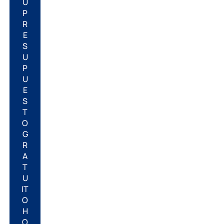
U
P
R
E
S
U
P
U
E
S
T
O
G
R
A
T
U
IT
O
H
O