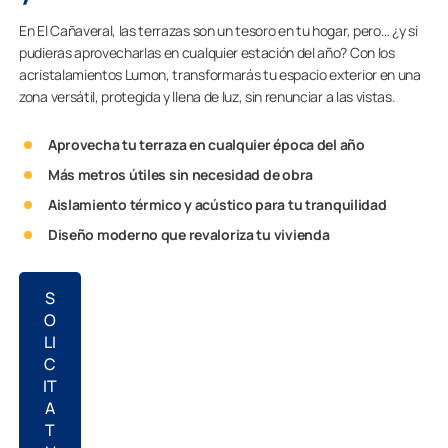
En El Cañaveral, las terrazas son un tesoro en tu hogar, pero… ¿y si
pudieras aprovecharlas en cualquier estación del año? Con los
acristalamientos Lumon, transformarás tu espacio exterior en una
zona versátil, protegida y llena de luz, sin renunciar a las vistas.
Aprovecha tu terraza en cualquier época del año
Más metros útiles sin necesidad de obra
Aislamiento térmico y acústico para tu tranquilidad
Diseño moderno que revaloriza tu vivienda
S
O
LI
C
IT
A
T