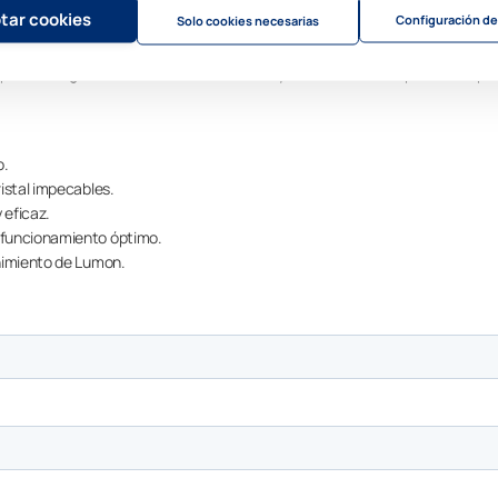
 las cortinas de cristal y los techos de cristal en perfecto estado de form
tar cookies
Configuración de
Solo cookies necesarias
ieza, alargar la vida útil de tu instalación y disfrutar de un espacio siempr
o.
istal impecables.
 eficaz.
 funcionamiento óptimo.
enimiento de Lumon.