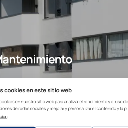
 Mantenimiento
s cookies en este sitio web
cookies en nuestro sitio web para analizar el rendimiento y el uso del
ciones de redes sociales y mejorar y personalizar el contenido y la p
 mandarte nuestra guía
ción