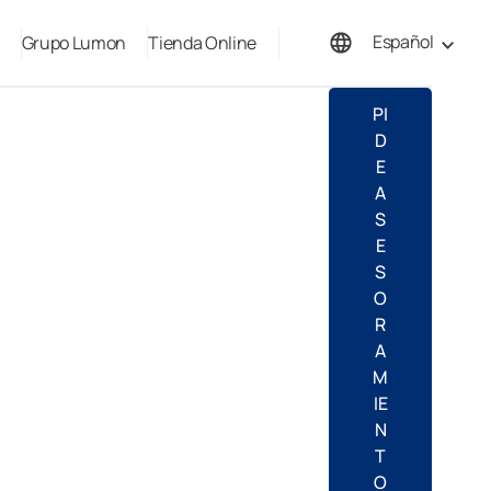
Español
Grupo Lumon
Tienda Online
English
PI
D
E
A
S
E
S
O
R
A
M
IE
N
T
O