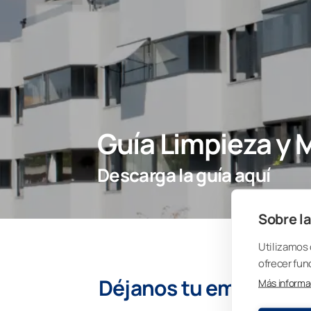
Guía Limpieza y
Descarga la guía aquí
Sobre la
Utilizamos 
ofrecer fun
Déjanos tu email para
Más informa