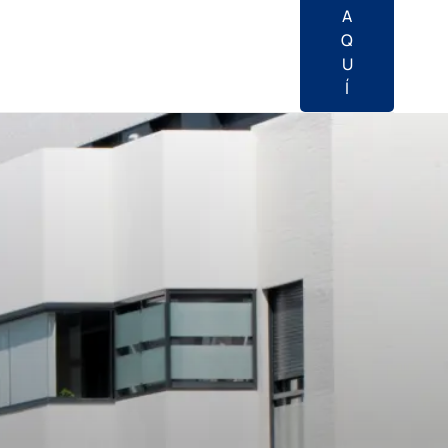
A
Q
U
Í