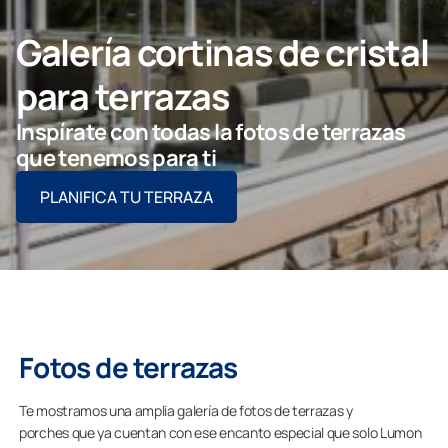
Contacto
Galería cortinas de cristal
para terrazas
PIDE ASESORAMIENTO AQUÍ
Inspírate con todas la fotos de terrazas
que tenemos para ti
PLANIFICA TU TERRAZA
Profesionales
Grupo Lumon
Tienda Online
Fotos de terrazas
Te mostramos una amplia galería de fotos de terrazas y
porches que ya cuentan con ese encanto especial que solo Lumon