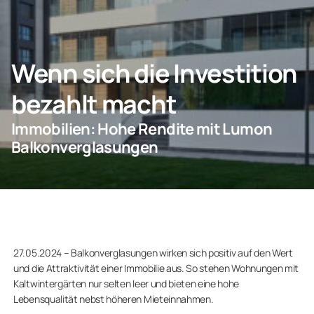
Privatkunden
Geschäftskunden
Wenn sich die Investition
bezahlt macht
Immobilien: Hohe Rendite mit Lumon
Balkonverglasungen
27.05.2024 – Balkonverglasungen wirken sich positiv auf den Wert
und die Attraktivität einer Immobilie aus. So stehen Wohnungen mit
Kaltwintergärten nur selten leer und bieten eine hohe
Lebensqualität nebst höheren Mieteinnahmen.