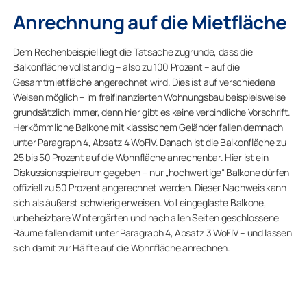
Anrechnung auf die Mietfläche
Dem Rechenbeispiel liegt die Tatsache zugrunde, dass die
Balkonfläche vollständig – also zu 100 Prozent – auf die
Gesamtmietfläche angerechnet wird. Dies ist auf verschiedene
Weisen möglich – im freifinanzierten Wohnungsbau beispielsweise
grundsätzlich immer, denn hier gibt es keine verbindliche Vorschrift.
Herkömmliche Balkone mit klassischem Geländer fallen demnach
unter Paragraph 4, Absatz 4 WoFlV. Danach ist die Balkonfläche zu
25 bis 50 Prozent auf die Wohnfläche anrechenbar. Hier ist ein
Diskussionsspielraum gegeben – nur „hochwertige“ Balkone dürfen
offiziell zu 50 Prozent angerechnet werden. Dieser Nachweis kann
sich als äußerst schwierig erweisen. Voll eingeglaste Balkone,
unbeheizbare Wintergärten und nach allen Seiten geschlossene
Räume fallen damit unter Paragraph 4, Absatz 3 WoFlV – und lassen
sich damit zur Hälfte auf die Wohnfläche anrechnen.