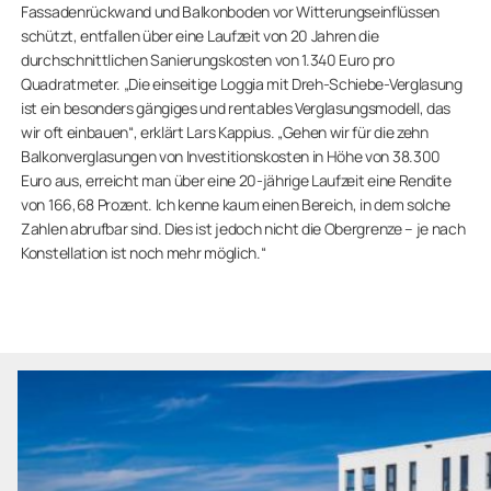
Fassadenrückwand und Balkonboden vor Witterungseinflüssen
schützt, entfallen über eine Laufzeit von 20 Jahren die
durchschnittlichen Sanierungskosten von 1.340 Euro pro
Quadratmeter. „Die einseitige Loggia mit Dreh-Schiebe-Verglasung
ist ein besonders gängiges und rentables Verglasungsmodell, das
wir oft einbauen“, erklärt Lars Kappius. „Gehen wir für die zehn
Balkonverglasungen von Investitionskosten in Höhe von 38.300
Euro aus, erreicht man über eine 20-jährige Laufzeit eine Rendite
von 166,68 Prozent. Ich kenne kaum einen Bereich, in dem solche
Zahlen abrufbar sind. Dies ist jedoch nicht die Obergrenze – je nach
Konstellation ist noch mehr möglich.“