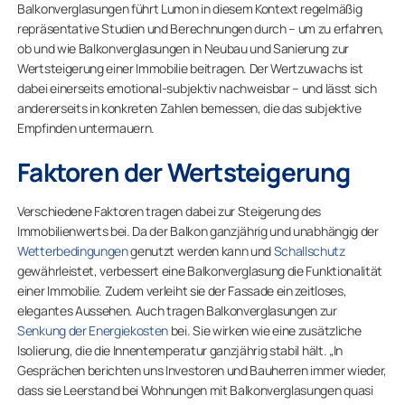
Balkonverglasungen führt Lumon in diesem Kontext regelmäßig
repräsentative Studien und Berechnungen durch – um zu erfahren,
ob und wie Balkonverglasungen in Neubau und Sanierung zur
Wertsteigerung einer Immobilie beitragen. Der Wertzuwachs ist
dabei einerseits emotional-subjektiv nachweisbar – und lässt sich
andererseits in konkreten Zahlen bemessen, die das subjektive
Empfinden untermauern.
Faktoren der Wertsteigerung
Verschiedene Faktoren tragen dabei zur Steigerung des
Immobilienwerts bei. Da der Balkon ganzjährig und unabhängig der
Wetterbedingungen
genutzt werden kann und
Schallschutz
gewährleistet, verbessert eine Balkonverglasung die Funktionalität
einer Immobilie. Zudem verleiht sie der Fassade ein zeitloses,
elegantes Aussehen. Auch tragen Balkonverglasungen zur
Senkung der Energiekosten
bei. Sie wirken wie eine zusätzliche
Isolierung, die die Innentemperatur ganzjährig stabil hält. „In
Gesprächen berichten uns Investoren und Bauherren immer wieder,
dass sie Leerstand bei Wohnungen mit Balkonverglasungen quasi