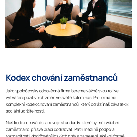
Kodex chování zaměstnanců
Jako společensky odpovědná firma bereme vážně svou roli ve
vytváření pozitivních změn ve světě kolem nás. Proto máme
komplexní kodex chování zaměstnanců, který odráží náš závazek k
sociální udržitelnosti.
Náš kodex chování stanovuje standardy, které by měli všichni
zaměstnanci při své práci dodržovat. Patří mezi ně podpora
rozmanitosti, dodržování lidských práv a zamezení jakékoli formě