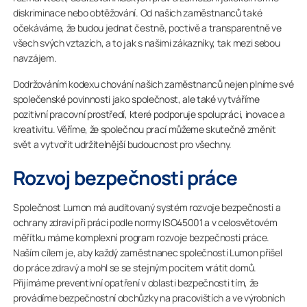
diskriminace nebo obtěžování. Od našich zaměstnanců také
očekáváme, že budou jednat čestně, poctivě a transparentně ve
všech svých vztazích, a to jak s našimi zákazníky, tak mezi sebou
navzájem.
Dodržováním kodexu chování našich zaměstnanců nejen plníme své
společenské povinnosti jako společnost, ale také vytváříme
pozitivní pracovní prostředí, které podporuje spolupráci, inovace a
kreativitu. Věříme, že společnou prací můžeme skutečně změnit
svět a vytvořit udržitelnější budoucnost pro všechny.
Rozvoj bezpečnosti práce
Společnost Lumon má auditovaný systém rozvoje bezpečnosti a
ochrany zdraví při práci podle normy ISO45001 a v celosvětovém
měřítku máme komplexní program rozvoje bezpečnosti práce.
Naším cílem je, aby každý zaměstnanec společnosti Lumon přišel
do práce zdravý a mohl se se stejným pocitem vrátit domů.
Přijímáme preventivní opatření v oblasti bezpečnosti tím, že
provádíme bezpečnostní obchůzky na pracovištích a ve výrobních