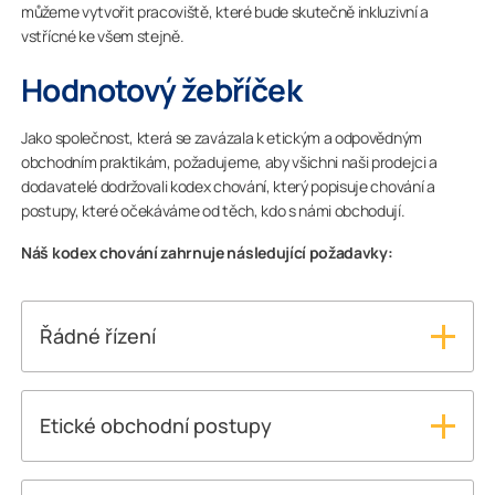
můžeme vytvořit pracoviště, které bude skutečně inkluzivní a
vstřícné ke všem stejně.
Hodnotový žebříček
Jako společnost, která se zavázala k etickým a odpovědným
obchodním praktikám, požadujeme, aby všichni naši prodejci a
dodavatelé dodržovali kodex chování, který popisuje chování a
postupy, které očekáváme od těch, kdo s námi obchodují.
Náš kodex chování zahrnuje následující požadavky:
Řádné řízení
Všichni distributoři a výrobci musejí dodržovat
zásady řádného řízení společnosti, aby zajistili
soulad se všemi platnými právními předpisy a
Etické obchodní postupy
požadavky Kodexu chování společnosti Lumon pro
Všichni distributoři a výrobci musí při všech svých
distributory a výrobce.
obchodních jednáních jednat eticky a čestně. To