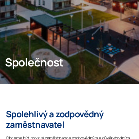
Odborníci
Společnost
Spolehlivý a zodpovědný
zaměstnavatel
Chceme být pro své zaměstnance zodpovědným a důvěryhodným