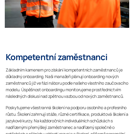
Kompetentní zaměstnanci
Základním kamenem pro získání kompetentních zaměstnanců je
důkladný onboarding. Naši manažeři plánují onboarding nových
zaměstnanců již ve fázi náboru podle našeho vlastního zaučovacího
modelu. Úspěšnost onboardingu monitorujeme prostřednictvím
následných diskusí nad zpětnou vazbou od nových zaměstnanců.
Poskytujeme všestranná školení na podporu osobního a profesního
růstu. Školení zahrnují stáže, různé certifikace, produktová školení a
jazykové kurzy. Na každoročních individuálních schůzkách s
nadřízenými přemýšlejí zaměstnanec a nadřízený společně o
potřebách a přáních v oblasti rozvoje a školení, přičemž personální