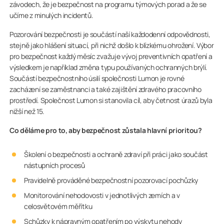
závodech, že je bezpečnost na programu týmových porad a že se
učíme z minulých incidentů.
Pozorování bezpečnosti je součástí naší každodenní odpovědnosti,
stejně jako hlášení situací, při nichž došlo k blízkému ohrožení. Výbor
pro bezpečnost každý měsíc zvažuje vývoj preventivních opatření a
výsledkem je například změna typu používaných ochranných brýlí.
Součástí bezpečnostního úsilí společnosti Lumon je rovné
zacházení se zaměstnanci a také zajištění zdravého pracovního
prostředí. Společnost Lumon si stanovila cíl, aby četnost úrazů byla
nižší než 15.
Co děláme pro to, aby bezpečnost zůstala hlavní prioritou?
Školení o bezpečnosti a ochraně zdraví při práci jako součást
nástupních procesů
Pravidelně prováděné bezpečnostní pozorovací pochůzky
Monitorování nehodovosti v jednotlivých zemích a v
celosvětovém měřítku
Schůzky k nápravným opatřením po výskytu nehody