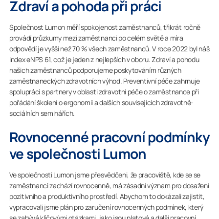
Zdraví a pohoda při práci
Společnost Lumon měří spokojenost zaměstnanců, třikrát ročně
provádí průzkumy mezi zaměstnanci po celém světě a míra
odpovědí je vyšší než 70 % všech zaměstnanců. V roce 2022 byl náš
index eNPS 61, což je jeden z nejlepších v oboru. Zdraví a pohodu
našich zaměstnanců podporujeme poskytováním různých
zaměstnaneckých zdravotních výhod. Preventivní péče zahrnuje
spolupráci s partnery v oblasti zdravotní péče o zaměstnance při
pořádání školení o ergonomii a dalších souvisejících zdravotně-
sociálních seminářích.
Rovnocenné pracovní podmínky
ve společnosti Lumon
Ve společnosti Lumon jsme přesvědčeni, že pracoviště, kde se se
zaměstnanci zachází rovnocenně, má zásadní význam pro dosažení
pozitivního a produktivního prostředí. Abychom to dokázali zajistit,
vypracovali jsme plán pro zaručení rovnocenných podmínek, který
se zabývá klíčovými otázkami, jako jsou platové a další pracovní