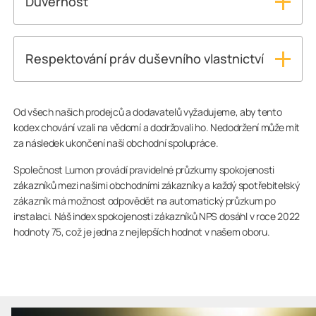
Důvěrnost
povinnost zavést přiměřeně vhodné zásady a
Všichni prodejci a dodavatelé musí chránit veškeré
postupy pro sledování rizik úplatkářství a korupce.
důvěrné informace, které od nás nebo našich
zákazníků obdrží, včetně respektování soukromí a
Respektování práv duševního vlastnictví
osobních údajů, které zákazníci v hodnotovém
Distributor/výrobce respektuje všechny zákony,
řetězci poskytli.
předpisy a mezinárodní smlouvy, které upravují a
chrání práva duševního vlastnictví, jako jsou mimo
Od všech našich prodejců a dodavatelů vyžadujeme, aby tento
jiné autorská práva, patenty, ochranné známky a
kodex chování vzali na vědomí a dodržovali ho. Nedodržení může mít
za následek ukončení naší obchodní spolupráce.
důvěrné informace jiných osob.
Distributor/Výrobce se zavazuje, že při poskytování
Společnost Lumon provádí pravidelné průzkumy spokojenosti
nebo vývoji svých služeb a produktů nenaruší
zákazníků mezi našimi obchodními zákazníky a každý spotřebitelský
žádná práva duševního vlastnictví nebo důvěrné
zákazník má možnost odpovědět na automatický průzkum po
informace třetích osob.
instalaci. Náš index spokojenosti zákazníků NPS dosáhl v roce 2022
hodnoty 75, což je jedna z nejlepších hodnot v našem oboru.