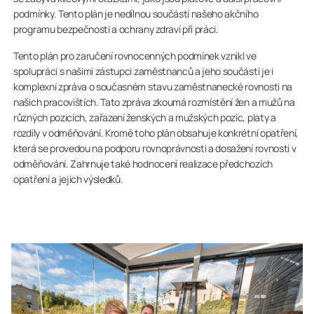
podmínky. Tento plán je nedílnou součástí našeho akčního
programu bezpečnosti a ochrany zdraví při práci.
Tento plán pro zaručení rovnocenných podmínek vznikl ve
spolupráci s našimi zástupci zaměstnanců a jeho součástí je i
komplexní zpráva o současném stavu zaměstnanecké rovnosti na
našich pracovištích. Tato zpráva zkoumá rozmístění žen a mužů na
různých pozicích, zařazení ženských a mužských pozic, platy a
rozdíly v odměňování. Kromě toho plán obsahuje konkrétní opatření,
která se provedou na podporu rovnoprávnosti a dosažení rovnosti v
odměňování. Zahrnuje také hodnocení realizace předchozích
opatření a jejich výsledků.