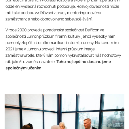
oddělení výsledná rozhodnutí podporuje. Rozvoj dovedností může
mít také podobu vzdělávání v práci, mentoringu nového
zaměstnance nebo dobrovolného sebevzdělávání.
V roce 2020 provedla poradenská společnost Delficon ve
společnosti Lumon průzkum firemní kultury, jehož výsledky nám
pomohly zlepšit interní komunikaci i interní procesy. Na konci roku
2021 jsme v Lumonu provedli interní průzkum image
zaměstnavatele, který nám pomohl vykrystalizovat náš hodnotový
slib jakožto zaměstnavatele:
Toho nejlepšího dosahujeme
společným učením.