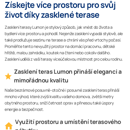
Získejte více prostoru pro svůj
život díky zasklené terase
Zasklení terasy Lumon je stylový způsob, jak vnést do života a
bydlení více prostoru a pohodlí. Nejenže zasklení vypadá stylově, ale
také prodlužuje sezónu na terase a chrání vás před vrtochy počasí.
Proměňte tento nevyužitý prostor na domácí pracovnu, dětské
hřiště, malou zahrádku, koutek na čtení nebo cokoliv dalšího.
Zasklení udělá z vaší terasy víceúčelovou místnost pro celou rodinu.
Zasklení teras Lumon přináší eleganci a
mimořádnou kvalitu
Naše bezrámové posuvně-otočné i posuvné zasklení teras přináší
mnoho výhod, které zvýší kvalitu vašeho domova, zvětší metry
obytného prostoru, sníží četnost oprav a přinesou také úspory
energie a bezpečnost.
Využití prostoru a umístění terasového