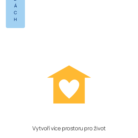
Á
C
H
Vytvoří více prostoru pro život