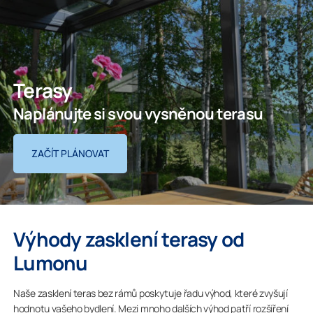
Terasy
Naplánujte si svou vysněnou terasu
ZAČÍT PLÁNOVAT
Výhody zasklení terasy od
Lumonu
Naše zasklení teras bez rámů poskytuje řadu výhod, které zvyšují
hodnotu vašeho bydlení. Mezi mnoho dalších výhod patří rozšíření