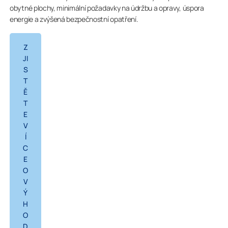
obytné plochy, minimální požadavky na údržbu a opravy, úspora
energie a zvýšená bezpečnostní opatření.
Z
JI
S
T
Ě
T
E
V
Í
C
E
O
V
Ý
H
O
D