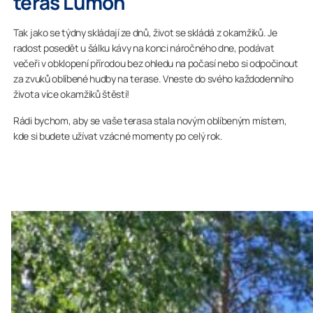
teras Lumon
Tak jako se týdny skládají ze dnů, život se skládá z okamžiků. Je
radost posedět u šálku kávy na konci náročného dne, podávat
večeři v obklopení přírodou bez ohledu na počasí nebo si odpočinout
za zvuků oblíbené hudby na terase. Vneste do svého každodenního
života více okamžiků štěstí!
Rádi bychom, aby se vaše terasa stala novým oblíbeným místem,
kde si budete užívat vzácné momenty po celý rok.