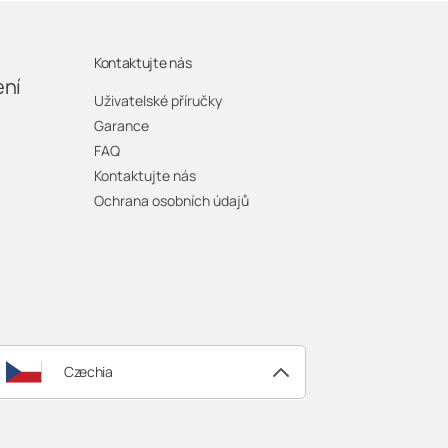
raným prostorem. V chladných
Kontaktujte nás
ré zajistí dodatečné teplo. Při
ení
Uživatelské příručky
ě dodržovat pokyny výrobce pro
Garance
nost zařízení.
FAQ
Kontaktujte nás
Ochrana osobních údajů
Czechia