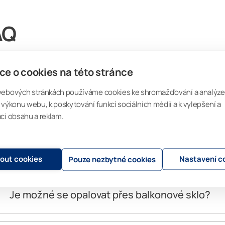
AQ
ce o cookies na této stránce
webových stránkách používáme cookies ke shromažďování a analýze
te více o našich produktech a postupech v sekci často kladených otázek. 
mohou naši konzultanti.
 výkonu webu, k poskytování funkcí sociálních médií a k vylepšení a
ci obsahu a reklam.
ecné otázky a odpovědi
mout cookies
Nastavení c
Pouze nezbytné cookies
Je možné se opalovat přes balkonové sklo?
Tvrzené sklo propouští část slunečních UV paprsků, takže j
zavřenými skly.