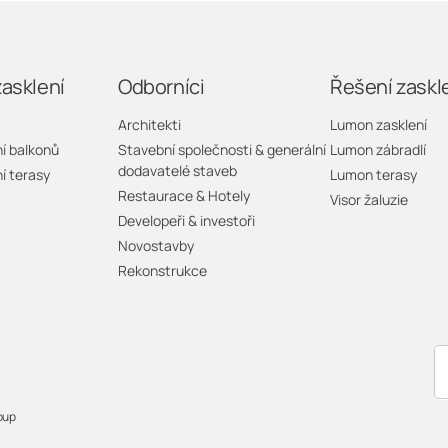
vyšší než teplota venku.
Nezapomeňte, že zasklený balkon nebo terasa zůstává vět
měsících doporučujeme doplnit balkon o terasové topení, kte
zasklení
Odborníci
Řešení zaskl
použití topení v zasklených prostorech je důležité důsledn
Architekti
Lumon zasklení
jeho umístění a provoz, aby byla zajištěna bezpečnost i účin
í balkonů
Stavební společnosti & generální
Lumon zábradlí
dodavatelé staveb
í terasy
Lumon terasy
Restaurace & Hotely
Visor žaluzie
Developeři & investoři
Novostavby
Rekonstrukce
oup