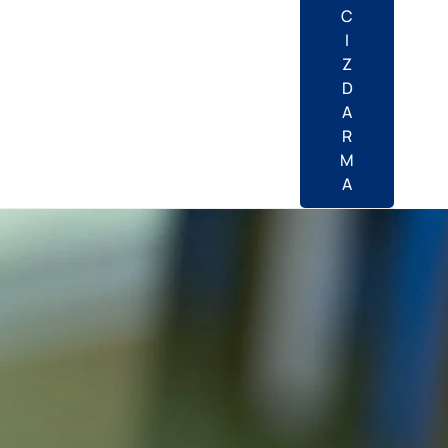
C
I
Z
D
A
R
M
A