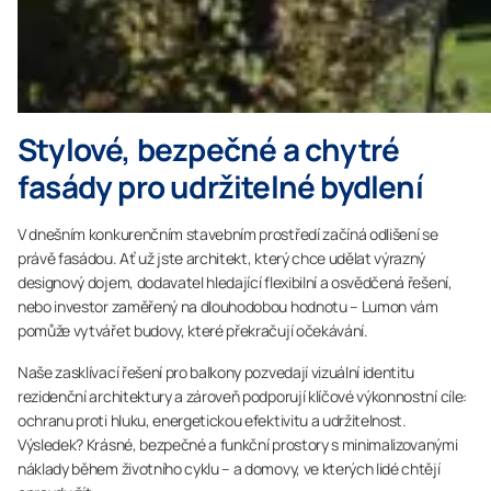
Stylové, bezpečné a chytré
fasády pro udržitelné bydlení
V dnešním konkurenčním stavebním prostředí začíná odlišení se
právě fasádou. Ať už jste architekt, který chce udělat výrazný
designový dojem, dodavatel hledající flexibilní a osvědčená řešení,
nebo investor zaměřený na dlouhodobou hodnotu – Lumon vám
pomůže vytvářet budovy, které překračují očekávání.
Naše zasklívací řešení pro balkony pozvedají vizuální identitu
rezidenční architektury a zároveň podporují klíčové výkonnostní cíle:
ochranu proti hluku, energetickou efektivitu a udržitelnost.
Výsledek? Krásné, bezpečné a funkční prostory s minimalizovanými
náklady během životního cyklu – a domovy, ve kterých lidé chtějí