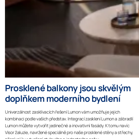
Prosklené balkony jsou skvělým
doplňkem moderního bydlení
Univerzálnost zasklívacích řešení Lumon vám umožňuje jejich
kombinaci podle vašich představ. Integrací zasklení Lumon a zábradlí
Lumon můžete vytvořit jedinečné a inovativní fasády. K tomu navíc
Visor žaluzie, navržené speciálně pro naše prosklené stěny a střechy,