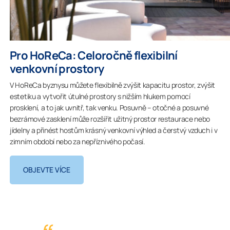
Pro HoReCa: Celoročně flexibilní
venkovní prostory
V HoReCa byznysu můžete flexibilně zvýšit kapacitu prostor, zvýšit
estetiku a vytvořit útulné prostory s nižším hlukem pomocí
prosklení, a to jak uvnitř, tak venku. Posuvně – otočné a posuvné
bezrámové zasklení může rozšířit užitný prostor restaurace nebo
jídelny a přinést hostům krásný venkovní výhled a čerstvý vzduch i v
zimním období nebo za nepříznivého počasí.
OBJEVTE VÍCE