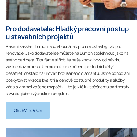
Pro dodavatele: Hladký pracovní postup
u stavebních projektů
Řešení zasklení Lumon jsou vhodná jak pro novostavby, tak pro
renovace. Jako dodavatel se můžete na Lumon spolehnout jako na
svého partnera. Troufáme si říct, že naše know-how od návrhu
zasklení až po instalaci produktu se během posledních čtyř
desetiletí dostalo na úroveň broušeného diamantu. Jsme odhodlaní
poskytovat vysoce kvalitní a cenově dostupné produkty a služby
včas a v rámci vašeho rozpočtu – to je klíč k úspěšnému partnerství
a vynikajícímu výsledku u projektu.
OBJEVTE VÍCE