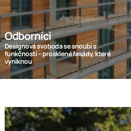
KONTAKTUJTE NÁS
Odborníci
Domů
Designová svoboda se snoubí s
funkčností – prosklené fasády, které
Lumon Group
vyniknou