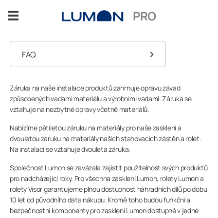
Přeskočit
PRO
na
obsah
Řešení zasklení
FAQ
FAQ Zasklení balkonů
Garance
Výhody
Záruka na naše instalace produktů zahrnuje opravu závad
způsobených vadami materiálu a výrobními vadami. Záruka se
Uživatelské příručky
vztahuje na nezbytné opravy včetně materiálů.
Oblasti použití
FAQ Zasklení teras
Nabízíme pětiletou záruku na materiály pro naše zasklení a
dvouletou záruku na materiály našich stahovacích zástěn a rolet.
Reference
Na instalaci se vztahuje dvouletá záruka.
Společnost Lumon se zavázala zajistit použitelnost svých produktů
PRO Blog
pro nadcházející roky. Pro všechna zasklení Lumon, rolety Lumon a
rolety Visor garantujeme plnou dostupnost náhradních dílů po dobu
Projekční a technická podpora
10 let od původního data nákupu. Kromě toho budou funkční a
bezpečnostní komponenty pro zasklení Lumon dostupné v jedné