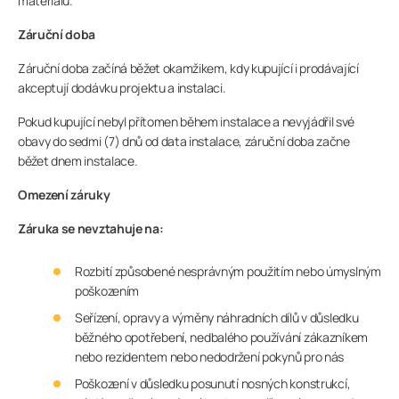
materiálů.
Záruční doba
Záruční doba začíná běžet okamžikem, kdy kupující i prodávající
akceptují dodávku projektu a instalaci.
Pokud kupující nebyl přítomen během instalace a nevyjádřil své
obavy do sedmi (7) dnů od data instalace, záruční doba začne
běžet dnem instalace.
Omezení záruky
Záruka se nevztahuje na:
Rozbití způsobené nesprávným použitím nebo úmyslným
poškozením
Seřízení, opravy a výměny náhradních dílů v důsledku
běžného opotřebení, nedbalého používání zákazníkem
nebo rezidentem nebo nedodržení pokynů pro nás
Poškození v důsledku posunutí nosných konstrukcí,