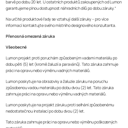
barvě po dobu 20 let. U ostatních produktů zakoupených od Lumon
garantujeme plnou dostupnost náhradních dílů po dobu záruky.“
KONTAKTUJTE NÁS
Na určité produktové řady se vztahují další záruky – pro více
informací kontaktujte svého místního designového konzultanta.
Přenosná omezená záruka
Domů
Všeobecné
Lumon projekt proti poruchám způsobeným vadami materiálu po
Lumon Group
dobu pěti (5) let (kromě žaluzií a paravánů). Tato záruka zahrnuje
práci na opravu nebo výměnu vadných materiálů.
Lumon poskytuje na obrazovky a žaluzie záruku na poruchu
způsobenou vadou materiálu po dobu dvou (2) let. Tato záruka
zahrnuje práci na opravu nebo výměnu vadných materiálů.
Lumon poskytuje na projekt záruku proti selhání způsobenému
nedostatečnou instalací po dobu dvou (2) let.
Tato záruka zahrnuje práci na opravu nebo výměnu poškozených