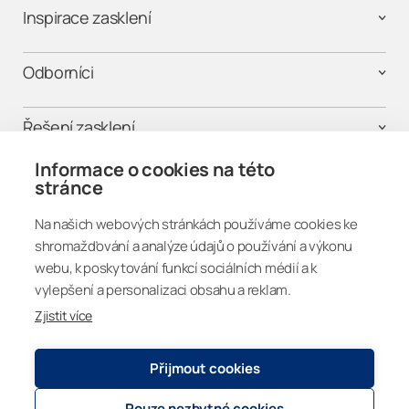
Inspirace zasklení
Odborníci
Řešení zasklení
Informace o cookies na této
Kontaktujte nás
stránce
Na našich webových stránkách používáme cookies ke
Propojme se
shromažďování a analýze údajů o používání a výkonu
webu, k poskytování funkcí sociálních médií a k
vylepšení a personalizaci obsahu a reklam.
Zjistit více
Czechia
Přijmout cookies
Pouze nezbytné cookies