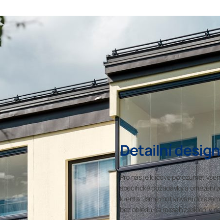
Detailní desig
Pro nás je klíčové porozumět všem
specifické požadavky a omezení ze
klienta. Jsme motivováni důrazem
bez ohledu na rozsah zasklení v 