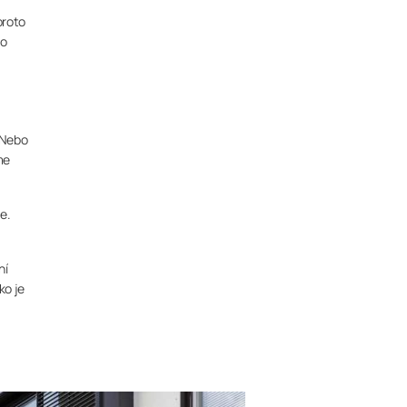
proto
ho
 Nebo
me
e.
ní
ko je