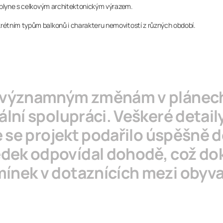
splyne s celkovým architektonickým výrazem.
étním typům balkonů i charakteru nemovitostí z různých období.
 významným změnám v plánech,
lní spolupráci. Veškeré detaily
že se projekt podařilo úspěšně 
ek odpovídal dohodě, což doka
nek v dotaznících mezi obyvat