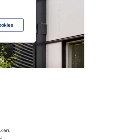
ookies
klení.
u