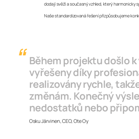
dodají svěží a současný vzhled, který harmonicky 
Naše standardizovaná řešení přizpůsobujeme konkr
Během projektu došlo k
vyřešeny díky profesioná
realizovány rychle, tak
změnám. Konečný výsled
nedostatků nebo připomí
Osku Järvinen, CEO, Ote Oy