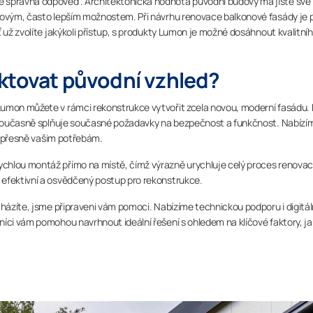
ě správná odpověď. Architektonická hodnota původní budovy má jistě své
 novým, často lepším možnostem. Při návrhu renovace balkonové fasády je 
 už zvolíte jakýkoli přístup, s produkty Lumon je možné dosáhnout kvalitní
ktovat původní vzhled?
Lumon můžete v rámci rekonstrukce vytvořit zcela novou, moderní fasádu.
 a současně splňuje současné požadavky na bezpečnost a funkčnost. Nabízí
it přesně vašim potřebám.
chlou montáž přímo na místě, čímž výrazně urychluje celý proces renovac
 efektivní a osvědčený postup pro rekonstrukce.
cházíte, jsme připraveni vám pomoci. Nabízíme technickou podporu i digitál
íci vám pomohou navrhnout ideální řešení s ohledem na klíčové faktory, ja