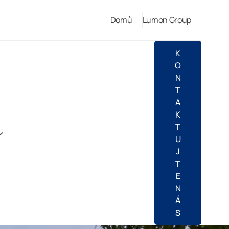
Domů
Lumon Group
K
O
N
T
A
K
T
U
J
T
E
N
Á
S