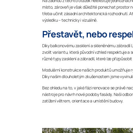
Na žádnou z těchto otázek neexistuje jednoznačn
místo, zároveň je však důležité ponechat prostor
třeba učinit zásadní architektonická rozhodnutí. Ať
výsledku – technicky i vizuálně.
Přestavět, nebo respe
Díky balkonovému zasklení a skleněnému zábradlí 
zvolit variantu, která původní vzhled respektuje
různé typy zasklení a zábradlí, které lze přizpůsob
Modulární konstrukce našich produktů umožňuje ry
Díky našim dlouholetým zkušenostem jsme vyvinuli
Bez ohledu na to, v jaké fázi renovace se právě na
nástroje pro návrh nové podoby fasády. Naši odborn
zatížení větrem, orientace a umístění budovy.