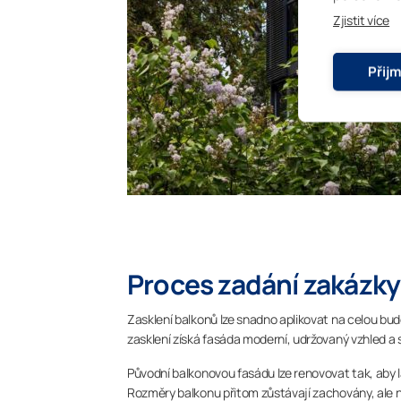
Zjistit více
Přij
Proces zadání zakázky
Zasklení balkonů lze snadno aplikovat na celou bud
zasklení získá fasáda moderní, udržovaný vzhled a s
Původní balkonovou fasádu lze renovovat tak, aby la
Rozměry balkonu přitom zůstávají zachovány, ale n