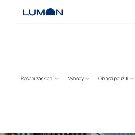
Přeskočit
na
obsah
Řešení zasklení
Výhody
Oblasti použití