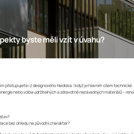
pekty byste měli vzít v úvahu?
m přistupujete i z designového hlediska. I když je hlavním cílem technické
ra energie nebo volba udržitelných a zdravotně nezávadných materiálů – ren
 stav?
nizace bez ohledu na původní charakter?