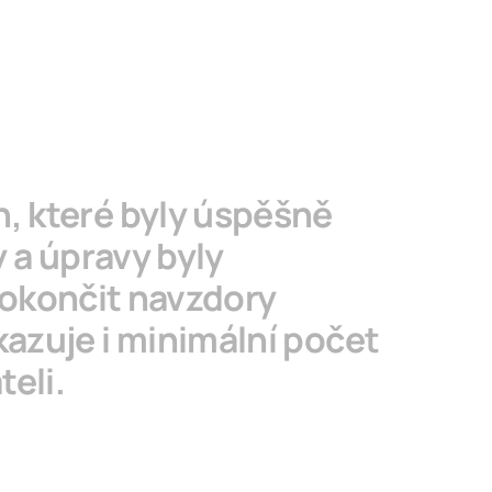
 které byly úspěšně
 a úpravy byly
dokončit navzdory
zuje i minimální počet
eli.