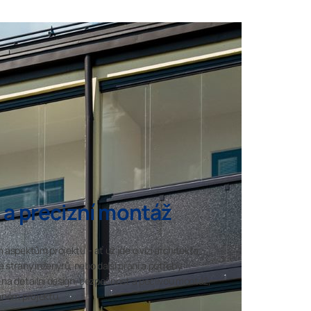
n a precizní montáž
 aspektům projektu – ať už jde o vizi architekta,
 strany inženýrů, nebo další přání a potřeby
 na detailní design, bezpečnost a pečlivou montáž,
daném projektu.