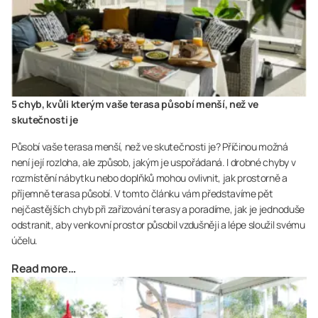
5 chyb, kvůli kterým vaše terasa působí menší, než ve
skutečnosti je
Působí vaše terasa menší, než ve skutečnosti je? Příčinou možná
není její rozloha, ale způsob, jakým je uspořádaná. I drobné chyby v
rozmístění nábytku nebo doplňků mohou ovlivnit, jak prostorně a
příjemně terasa působí. V tomto článku vám představíme pět
nejčastějších chyb při zařizování terasy a poradíme, jak je jednoduše
odstranit, aby venkovní prostor působil vzdušněji a lépe sloužil svému
účelu.
Read more…