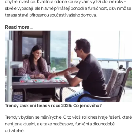
chytré investice. Kvalitní a odolné kousky vám vydrží dlouhé roky –
skvěle vypadají, ale hlavně přinášejí pohodlí a funkčnost, díky nimž se
terasa stává přirozenou součástí vašeho domova.
Read more…
Trendy zasklení teras v roce 2026: Co je nového?
Trendy v bydlení se mění rychle. O to větší roli dnes hraje řešení, které
není jen aktuální, ale také nadčasové, funkční a dlouhodobě
udržitelné.