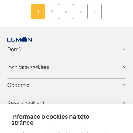
1
2
3
4
5
Domů
Inspirace zasklení
Odborníci
Řešení zasklení
Informace o cookies na této
Kontaktujte nás
stránce