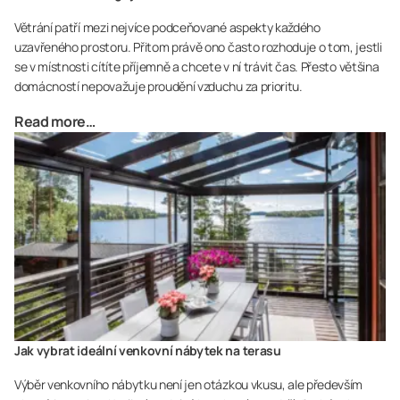
Větrání patří mezi nejvíce podceňované aspekty každého
uzavřeného prostoru. Přitom právě ono často rozhoduje o tom, jestli
se v místnosti cítíte příjemně a chcete v ní trávit čas. Přesto většina
domácností nepovažuje proudění vzduchu za prioritu.
Read more…
Jak vybrat ideální venkovní nábytek na terasu
Výběr venkovního nábytku není jen otázkou vkusu, ale především