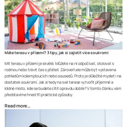
Máte terasu v přízemí? 3 tipy, jak si zajistit více soukromí
Mít terasu v přízemí je skvělé. Můžete na ní odpočívat, stolovat s
rodinou nebo trávit čas s přáteli. Zároveň ale může být vystavena
pohledům kolemjdoucích nebo sousedů. Proto je důležité myslet i na
dostatek soukromí. Jak si tedy na své terase vytvořit příjemné a
klidné místo, kde se budete cítit opravdu dobře? V tomto článku vám
představíme hned tři praktické způsoby.
Read more…