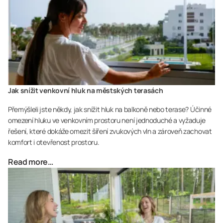
Jak snížit venkovní hluk na městských terasách
Přemýšleli jste někdy, jak snížit hluk na balkoně nebo terase? Účinné
omezení hluku ve venkovním prostoru není jednoduché a vyžaduje
řešení, které dokáže omezit šíření zvukových vln a zároveň zachovat
komfort i otevřenost prostoru.
Read more…