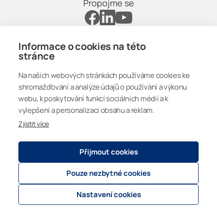
Propojme se
Odborníci
Informace o cookies na této
stránce
Czechia
Na našich webových stránkách používáme cookies ke
shromažďování a analýze údajů o používání a výkonu
Ochrana osobních údajů
© 2026
Lumon Group
webu, k poskytování funkcí sociálních médií a k
Cookie settings
vylepšení a personalizaci obsahu a reklam.
Zjistit více
Přijmout cookies
Pouze nezbytné cookies
Nastavení cookies