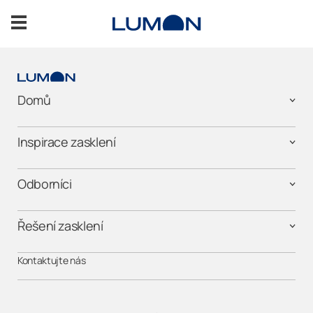
Přeskočit
na
obsah
O nás
Domů
Udržitelnost
Inspirace zasklení
Staňte se Lumon partnerem
Odborníci
KONTAKTUJTE NÁS
Řešení zasklení
Kontaktujte nás
Domů