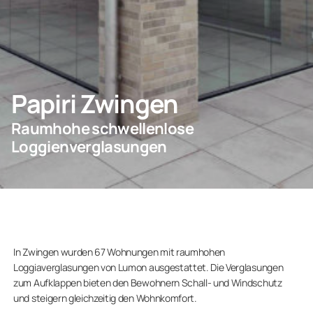
KONTAKT
Papiri Zwingen
Privatkunden
Raumhohe schwellenlose
Unternehmen
Loggienverglasungen
In Zwingen wurden 67 Wohnungen mit raumhohen
Loggiaverglasungen von Lumon ausgestattet. Die Verglasungen
zum Aufklappen bieten den Bewohnern Schall- und Windschutz
und steigern gleichzeitig den Wohnkomfort.