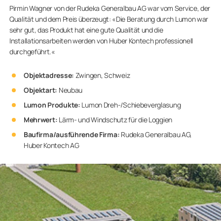
Pirmin Wagner von der Rudeka Generalbau AG war vom Service, der
Qualität und dem Preis überzeugt: «
Die Beratung durch Lumon war
sehr gut, das Produkt hat eine gute Qualität und die
Installationsarbeiten werden von Huber Kontech professionell
durchgeführt.
«
Objektadresse:
Zwingen, Schweiz
Objektart:
Neubau
Lumon Produkte:
Lumon Dreh-/Schiebeverglasung
Mehrwert:
Lärm- und Windschutz
für die Loggien
Baufirma/ausführende Firma:
Rudeka Generalbau AG,
Huber Kontech AG