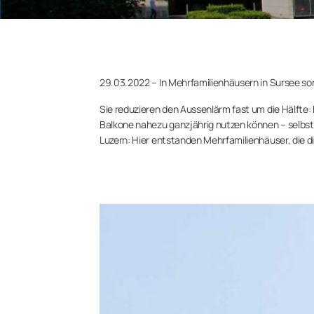
29.03.2022 – In Mehrfamilienhäusern in Sursee s
Sie reduzieren den Aussenlärm fast um die Hälfte:
Balkone nahezu ganzjährig nutzen können – selbst 
Luzern: Hier entstanden Mehrfamilienhäuser, die d