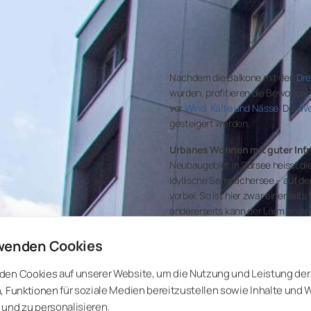
Nachdem die Balkone mit den
Dr
wurden, profitieren die Bewohn
vor
Wind, Kälte und Nässe
. Der
We
gesteigert werden.
Urbanes Wohnen mit guter Infr
Neubaugebiet in Sursee heisst die 
idyllische Sempachersee – auf de
vorbei. So ist hier zwar einerseit
andererseits kann der Lärm an de
einschränken. Balkone liessen sich 
gemütliche Aufenthaltsbereiche.
wenden Cookies
Baubehörde zu erfüllen, musste d
werden.
den Cookies auf unserer Website, um die Nutzung und Leistung der
, Funktionen für soziale Medien bereitzustellen sowie Inhalte und
und zu personalisieren.