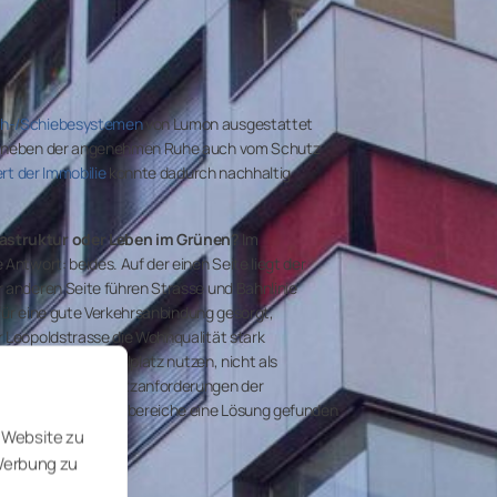
eh-/Schiebesystemen
von Lumon ausgestattet
er neben der angenehmen Ruhe auch vom Schutz
rt der Immobilie
konnte dadurch nachhaltig
astruktur oder Leben im Grünen?
Im
Antwort: beides. Auf der einen Seite liegt der
r anderen Seite führen Strasse und Bahnlinie
s für eine gute Verkehrsanbindung gesorgt,
r Leopoldstrasse die Wohnqualität stark
hier nur als Abstellplatz nutzen, nicht als
 Um die Schallschutzanforderungen der
aher für die Aussenbereiche eine Lösung gefunden
 Website zu
 Werbung zu