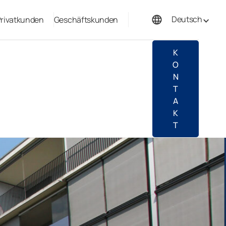
Deutsch
rivatkunden
Geschäftskunden
Français
K
O
N
T
A
K
T