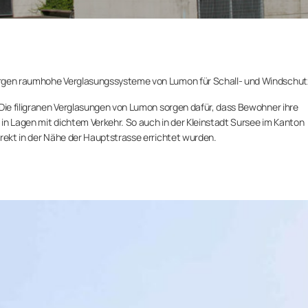
orgen raumhohe Verglasungssysteme von Lumon für Schall- und Windschut
 Die filigranen Verglasungen von Lumon sorgen dafür, dass Bewohner ihre
in Lagen mit dichtem Verkehr. So auch in der Kleinstadt Sursee im Kanton
irekt in der Nähe der Hauptstrasse errichtet wurden.