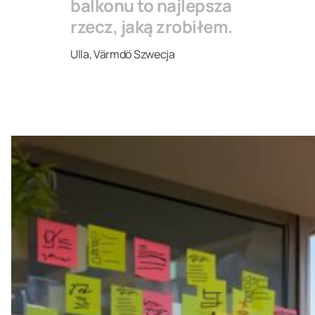
balkonu to najlepsza
rzecz, jaką zrobiłem.
Ulla, Värmdö Szwecja