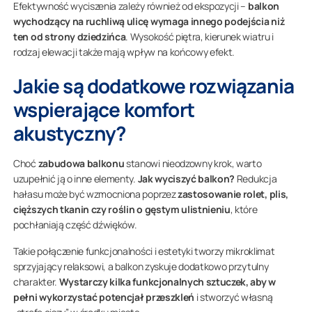
Efektywność wyciszenia zależy również od ekspozycji –
balkon
wychodzący na ruchliwą ulicę wymaga innego podejścia niż
ten od strony dziedzińca
. Wysokość piętra, kierunek wiatru i
rodzaj elewacji także mają wpływ na końcowy efekt.
Jakie są dodatkowe rozwiązania
wspierające komfort
akustyczny?
Choć
zabudowa balkonu
stanowi nieodzowny krok, warto
uzupełnić ją o inne elementy.
Jak wyciszyć balkon?
Redukcja
hałasu może być wzmocniona poprzez
zastosowanie rolet, plis,
cięższych tkanin czy roślin o gęstym ulistnieniu
, które
pochłaniają część dźwięków.
Takie połączenie funkcjonalności i estetyki tworzy mikroklimat
sprzyjający relaksowi, a balkon zyskuje dodatkowo przytulny
charakter.
Wystarczy kilka funkcjonalnych sztuczek, aby w
pełni wykorzystać potencjał przeszkleń
i stworzyć własną