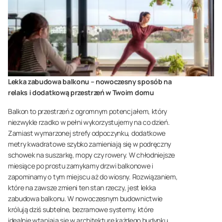
Lekka zabudowa balkonu – nowoczesny sposób na
relaks i dodatkową przestrzeń w Twoim domu
Balkon to przestrzeń z ogromnym potencjałem, który
niezwykle rzadko w pełni wykorzystujemy na co dzień.
Zamiast wymarzonej strefy odpoczynku, dodatkowe
metry kwadratowe szybko zamieniają się w podręczny
schowek na suszarkę, mopy czy rowery. W chłodniejsze
miesiące po prostu zamykamy drzwi balkonowe i
zapominamy o tym miejscu aż do wiosny. Rozwiązaniem,
które na zawsze zmieni ten stan rzeczy, jest lekka
zabudowa balkonu. W nowoczesnym budownictwie
królują dziś subtelne, bezramowe systemy, które
idealnie wtapiają się w architekturę każdego budynku.