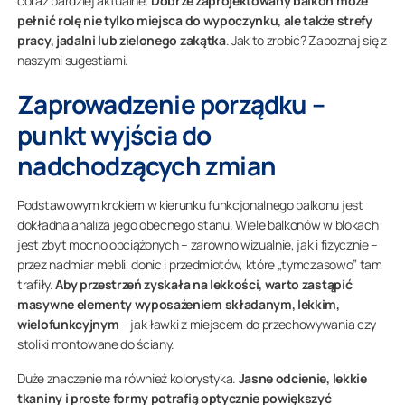
coraz bardziej aktualne.
Dobrze zaprojektowany balkon może
pełnić rolę nie tylko miejsca do wypoczynku, ale także strefy
pracy, jadalni lub zielonego zakątka
. Jak to zrobić? Zapoznaj się z
naszymi sugestiami.
Zaprowadzenie porządku –
punkt wyjścia do
nadchodzących zmian
Podstawowym krokiem w kierunku funkcjonalnego balkonu jest
dokładna analiza jego obecnego stanu. Wiele balkonów w blokach
jest zbyt mocno obciążonych – zarówno wizualnie, jak i fizycznie –
przez nadmiar mebli, donic i przedmiotów, które „tymczasowo” tam
trafiły.
Aby przestrzeń zyskała na lekkości, warto zastąpić
masywne elementy wyposażeniem składanym, lekkim,
wielofunkcyjnym
– jak ławki z miejscem do przechowywania czy
stoliki montowane do ściany.
Duże znaczenie ma również kolorystyka.
Jasne odcienie, lekkie
tkaniny i proste formy potrafią optycznie powiększyć