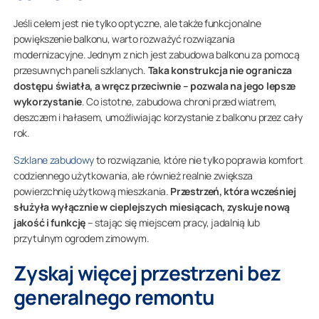
Jeśli celem jest nie tylko optyczne, ale także funkcjonalne
powiększenie balkonu, warto rozważyć rozwiązania
modernizacyjne. Jednym z nich jest zabudowa balkonu za pomocą
przesuwnych paneli szklanych.
Taka konstrukcja nie ogranicza
dostępu światła, a wręcz przeciwnie – pozwala na jego lepsze
wykorzystanie
. Co istotne, zabudowa chroni przed wiatrem,
deszczem i hałasem, umożliwiając korzystanie z balkonu przez cały
rok.
Szklane zabudowy
to rozwiązanie, które nie tylko poprawia komfort
codziennego użytkowania, ale również realnie zwiększa
powierzchnię użytkową mieszkania.
Przestrzeń, która wcześniej
służyła wyłącznie w cieplejszych miesiącach, zyskuje nową
jakość i funkcję
– stając się miejscem pracy, jadalnią lub
przytulnym ogrodem zimowym.
Zyskaj więcej przestrzeni bez
generalnego remontu