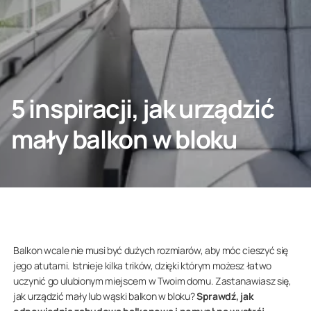
SKONTAKTUJ SIĘ Z NAMI
5 inspiracji, jak urządzić
Architekt/deweloper
mały balkon w bloku
Firma
Balkon wcale nie musi być dużych rozmiarów, aby móc cieszyć się
jego atutami. Istnieje kilka trików, dzięki którym możesz łatwo
uczynić go ulubionym miejscem w Twoim domu. Zastanawiasz się,
jak urządzić mały lub wąski balkon w bloku?
Sprawdź, jak