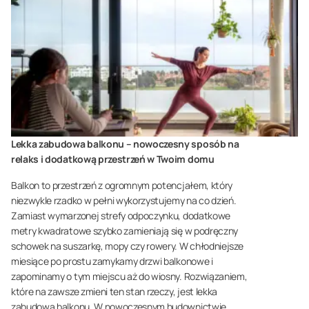
Lekka zabudowa balkonu – nowoczesny sposób na
relaks i dodatkową przestrzeń w Twoim domu
Balkon to przestrzeń z ogromnym potencjałem, który
niezwykle rzadko w pełni wykorzystujemy na co dzień.
Zamiast wymarzonej strefy odpoczynku, dodatkowe
metry kwadratowe szybko zamieniają się w podręczny
schowek na suszarkę, mopy czy rowery. W chłodniejsze
miesiące po prostu zamykamy drzwi balkonowe i
zapominamy o tym miejscu aż do wiosny. Rozwiązaniem,
które na zawsze zmieni ten stan rzeczy, jest lekka
zabudowa balkonu. W nowoczesnym budownictwie