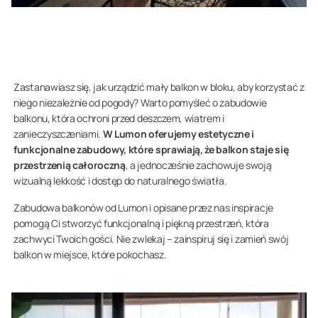
Zastanawiasz się, jak urządzić mały balkon w bloku, aby korzystać z
niego niezależnie od pogody? Warto pomyśleć o zabudowie
balkonu, która ochroni przed deszczem, wiatrem i
zanieczyszczeniami.
W Lumon oferujemy estetyczne i
funkcjonalne zabudowy, które sprawiają, że balkon staje się
przestrzenią całoroczną
, a jednocześnie zachowuje swoją
wizualną lekkość i dostęp do naturalnego światła.
Zabudowa balkonów od Lumon i opisane przez nas inspiracje
pomogą Ci stworzyć funkcjonalną i piękną przestrzeń, która
zachwyci Twoich gości. Nie zwlekaj – zainspiruj się i zamień swój
balkon w miejsce, które pokochasz.