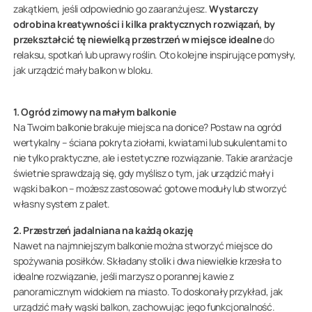
zakątkiem, jeśli odpowiednio go zaaranżujesz.
Wystarczy
odrobina kreatywności i kilka praktycznych rozwiązań, by
przekształcić tę niewielką przestrzeń w miejsce idealne
do
relaksu, spotkań lub uprawy roślin. Oto kolejne inspirujące pomysły,
jak urządzić mały balkon w bloku.
1. Ogród zimowy na małym balkonie
Na Twoim balkonie brakuje miejsca na donice? Postaw na ogród
wertykalny – ściana pokryta ziołami, kwiatami lub sukulentami to
nie tylko praktyczne, ale i estetyczne rozwiązanie. Takie aranżacje
świetnie sprawdzają się, gdy myślisz o tym, jak urządzić mały i
wąski balkon – możesz zastosować gotowe moduły lub stworzyć
własny system z palet.
2. Przestrzeń jadalniana na każdą okazję
Nawet na najmniejszym balkonie można stworzyć miejsce do
spożywania posiłków. Składany stolik i dwa niewielkie krzesła to
idealne rozwiązanie, jeśli marzysz o porannej kawie z
panoramicznym widokiem na miasto. To doskonały przykład, jak
urządzić mały wąski balkon, zachowując jego funkcjonalność.