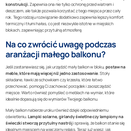
konstrukcji.
Zapewnia ona nie tylko ochronę przed wiatrem i
deszczem, ale także pozwala korzystać z tego miejsca przez cały
rok. Tego rodzaju rozwiązanie dodatkowo zapewnia lepszy komfort
termiczny i tłumi hałas, co jest niezwykle istotne w miejskich
blokach, zapewniając przytulną atmosferę.
Na co zwrócić uwagę podczas
aranżacji małego balkonu?
Jeśli zastanawiasz się, jak urządzić mały balkon w bloku,
postaw na
meble, które mają więcej niż jedno zastosowanie
. Stoły
składane, ławki ze schowkiem czy krzesła, które łatwo
przechować, pomogą Ci zachować porządek i zaoszczędzić
miejsce. Warto również pomyśleć o meblach na wymiar, które
idealnie dopasują się do wymiarów Twojego balkonu.
Mały balkon nabierze uroku również dzięki odpowiedniemu
oświetleniu.
Lampki solarne, girlandy świetlne czy lampiony na
świeczki stworzą przytulny nastrój
i sprawią, że balkon stanie się
idealnym miejscem na wieczorny relaks. Teraz już wiesz, jak