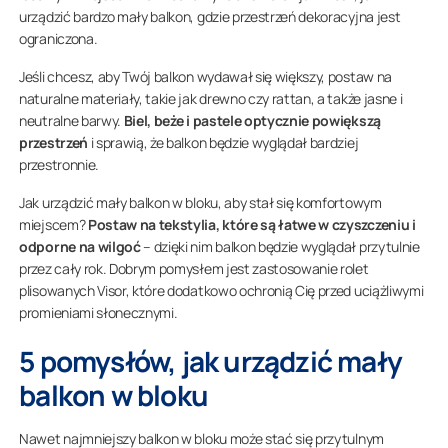
urządzić bardzo mały balkon, gdzie przestrzeń dekoracyjna jest
ograniczona.
Jeśli chcesz, aby Twój balkon wydawał się większy, postaw na
naturalne materiały, takie jak drewno czy rattan, a także jasne i
neutralne barwy.
Biel, beże i pastele optycznie powiększą
przestrzeń
i sprawią, że balkon będzie wyglądał bardziej
przestronnie.
Jak urządzić mały balkon w bloku, aby stał się komfortowym
miejscem?
Postaw na tekstylia, które są łatwe w czyszczeniu i
odporne na wilgoć
– dzięki nim balkon będzie wyglądał przytulnie
przez cały rok. Dobrym pomysłem jest zastosowanie rolet
plisowanych Visor, które dodatkowo ochronią Cię przed uciążliwymi
promieniami słonecznymi.
5 pomysłów, jak urządzić mały
balkon w bloku
Nawet najmniejszy balkon w bloku może stać się przytulnym