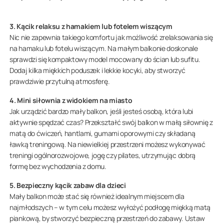
3. Kącik relaksu z hamakiem lub fotelem wiszącym
Nic nie zapewnia takiego komfortu jak możliwość zrelaksowania się
na hamaku lub fotelu wiszącym. Na małym balkonie doskonale
sprawdzi się kompaktowy model mocowany do ścian lub sufitu.
Dodaj kilka miękkich poduszek i lekkie kocyki, aby stworzyć
prawdziwie przytulną atmosferę.
4. Mini siłownia z widokiem na miasto
Jak urządzić bardzo mały balkon, jeśli jesteś osobą, która lubi
aktywnie spędzać czas? Przekształć swój balkon w małą siłownię z
matą do ćwiczeń, hantlami, gumami oporowymi czy składaną
ławką treningową. Na niewielkiej przestrzeni możesz wykonywać
treningi ogólnorozwojowe, jogę czy pilates, utrzymując dobrą
formę bez wychodzenia z domu.
5. Bezpieczny kącik zabaw dla dzieci
Mały balkon może stać się również idealnym miejscem dla
najmłodszych – w tym celu możesz wyłożyć podłogę miękką matą
piankową, by stworzyć bezpieczną przestrzeń do zabawy. Ustaw