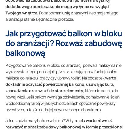
odpowiednia zabudowa balkonowa i pomysł na wystrój
dodatkowego pomieszczenia mogą wpłynąć na wygląd
Twojego wnętrza
. Po zapoznaniu się z naszymi inspiracjami jego
aranżacja stanie się znacznie prostsza.
Jak przygotować balkon w bloku
do aranżacji? Rozważ zabudowę
balkonową
Przygotowanie balkonu w bloku do aranżacji pozwala maksymalnie
wykorzystać jego potencjał, przekształcając go w funkcjonalne
miejsce do relaksu, pracy czy uprawy roślin. Na początek
warto
dokładnie oczyścić powierzchnię balkonu, usuwając kurz,
zabrudzenia oraz wszelkie stare elementy
, które nie pasują do
nowej wizji. Jeśli balkon wymaga odświeżenia, pomalowanie ścian
wodoodporną farbą w jasnych odcieniach optycznie powiększy
przestrzeń, a także nada jej nowoczesnego charakteru.
Jak urządzić mały balkon w bloku? W tym celu
warto również
rozważyć montaż zabudowy balkonowej w formie przeszklonej