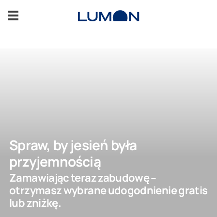
Przejdź
do
treści
Przeszklenia balkonowe
Przeszklenia tarasowe
Galeria
Wsparcie
Spraw, by jesień była
przyjemnością
Raty Santander
Zamawiając teraz zabudowę –
otrzymasz wybrane udogodnienie gratis
Inspiracje
lub zniżkę.