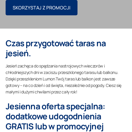
SKORZYSTAJ Z PROMOCJI
SKONTAKTUJ SIĘ Z NAMI
Czas przygotować taras na
Architekt/deweloper
jesień.
Firma
Jesień zachęca do spędzania nastrojowych wieczorów i
chłodniejszych dni w zaciszu przeszklonego tarasu lub balkonu.
Dzięki przeszkleniom Lumon Twój taras lub balkon jest zawsze
gotowy – na co dzień i od święta, niezależnie od pogody. Ciesz się
małymi i dużymi chwilami przez cały rok!
Jesienna oferta specjalna:
dodatkowe udogodnienia
GRATIS lub w promocyjnej