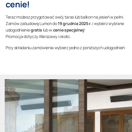
cenie
!
Teraz możesz przygotować swój taras lub balkon na jesień w pełni.
Zamów zabudowę Lumon do
19 grudnia 2025 r.
i wybierz wybrane
udogodnienie
gratis
lub w
cenie specjalnej
!
Promocja dotyczy Warszawy i okolic.
Przy składaniu zamówienia wybierz jedno z poniższych udogodnień: