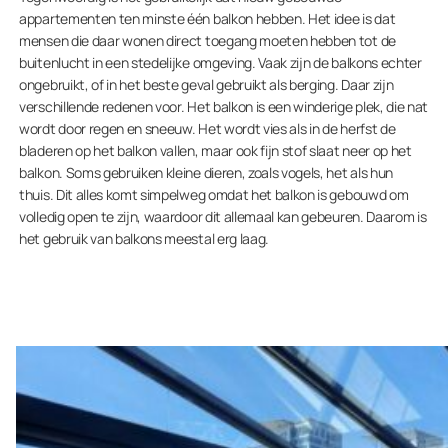
appartementen ten minste één balkon hebben. Het idee is dat
mensen die daar wonen direct toegang moeten hebben tot de
buitenlucht in een stedelijke omgeving. Vaak zijn de balkons echter
ongebruikt, of in het beste geval gebruikt als berging. Daar zijn
verschillende redenen voor. Het balkon is een winderige plek, die nat
wordt door regen en sneeuw. Het wordt vies als in de herfst de
bladeren op het balkon vallen, maar ook fijn stof slaat neer op het
balkon. Soms gebruiken kleine dieren, zoals vogels, het als hun
thuis. Dit alles komt simpelweg omdat het balkon is gebouwd om
volledig open te zijn, waardoor dit allemaal kan gebeuren. Daarom is
het gebruik van balkons meestal erg laag.