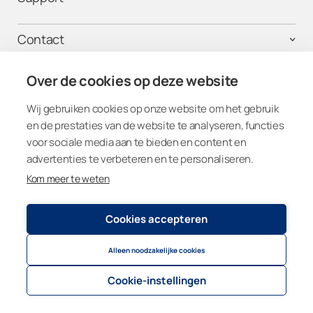
Contact
Voor particulieren
Over de cookies op deze website
Bedrijf
Get connected
Wij gebruiken cookies op onze website om het gebruik
en de prestaties van de website te analyseren, functies
voor sociale media aan te bieden en content en
advertenties te verbeteren en te personaliseren.
Kom meer te weten
Netherlands
Cookies accepteren
Privacy beleid
© 2026
Lumon Group
Alleen noodzakelijke cookies
Cookie settings
Cookie-instellingen